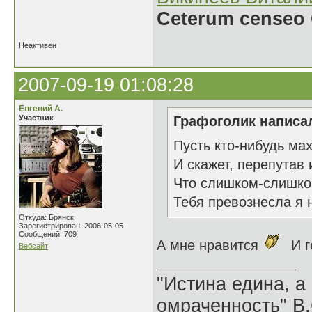
Ceterum censeo 
Неактивен
2007-09-19 01:08:28
Евгений А.
Участник
Графоголик написал
Пусть кто-нибудь мах
И скажет, перепутав 
Что слишком-слишко
Тебя превознесла я 
Откуда: Брянск
Зарегистрирован: 2006-05-05
Сообщений: 709
А мне нравится
И г
Вебсайт
"Истина едина, а
омраченность" В