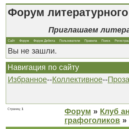
Форум литературного
Приглашаем литер
Сайт
Форум
Форум Дебюта
Пользователи
Правила
Поиск
Регистра
Вы не зашли.
Навигация по сайту
Избранное
--
Коллективное
--
Проз
Страниц:
1
Форум
»
Клуб а
графоголиков
»