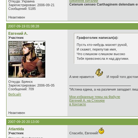
Бикинеев Виталий
Откуда: Украина
Ceterum censeo Carthaginem delendam e
Зарегистрирован: 2006-09-21
Сообщений: 5185
Неактивен
2007-09-19 01:08:28
Евгений А.
Участник
Графоголик написал(а):
Пусть кто-нибудь махнет рукой,
И скажет, перепутав имя,
Что слишком-слишком высоко
Тебя превознесла я над другими.
А мне нравится
И герой того достои
Откуда: Брянск
Зарегистрирован: 2006-05-05
Сообщений: 709
"Истина едина, а на различия западает ли
Вебсайт
Мои избранные темы на Фабуле
Евгений А. на Стихире
в Контакте
Неактивен
2007-09-20 20:13:00
Atlantida
Участник
Спасибо, Евгений!