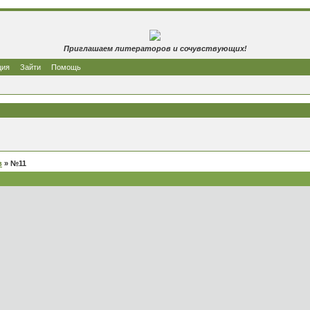
Приглашаем литераторов и сочувствующих!
ция
Зайти
Помощь
в
» №11