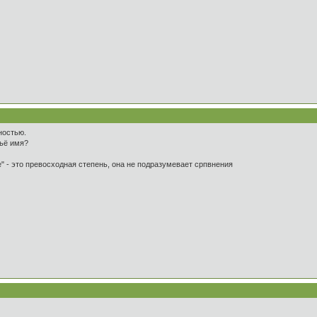
ностью.
чьё имя?
" - это превосходная степень, она не подразумевает српвнения