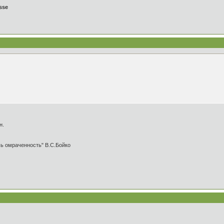
sse
н.
шь омраченность" В.С.Бойко