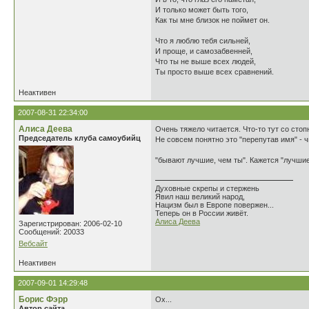
И только может быть того,
Как ты мне близок не поймет он.
Что я люблю тебя сильней,
И проще, и самозабвенней,
Что ты не выше всех людей,
Ты просто выше всех сравнений.
Неактивен
2007-08-31 22:34:00
Алиса Деева
Очень тяжело читается. Что-то тут со стоп
Председатель клуба самоубийц
Не совсем понятно это "перепутав имя" - 
"бывают лучшие, чем ты". Кажется "лучшие
Духовные скрепы и стержень
Явил наш великий народ,
Нацизм был в Европе повержен...
Теперь он в России живёт.
Алиса Деева
Зарегистрирован: 2006-02-10
Сообщений: 20033
Вебсайт
Неактивен
2007-09-01 14:29:48
Борис Фэрр
Ох...
Автор сайта