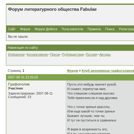
Форум литературного общества Fabulae
Сайт
Форум
Форум Дебюта
Пользователи
Правила
Поиск
Регистра
Вы не зашли.
Навигация по сайту
Избранное
--
Коллективное
--
Проза
--
Публицистика
--
Поэзия
--
Авторы
Страниц:
1
Форум
»
Клуб анонимных графоголико
2007-08-31 21:55:03
Графоголик
Пусть кто-нибудь махнет рукой,
Участник
И скажет, перепутав имя,
Зарегистрирован: 2007-08-11
Что слишком-слишком высоко
Сообщений: 23
Тебя превознесла я над другими.
Что с точки зренья красоты,
Или еще какой-то точки зренья
Бывают лучшие, чем ты.
И тут он пуститься в сравненья.
Я верю в искренность его,
И в то, что глаз его наметан,