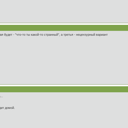
ая будет - "что-то ты какой-то странный", а третья - нецензурный вариант
..
дит домой.