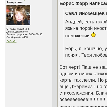
Автор сайта
Борис Фэрр написал
Савл Иноземцев 
Андрей, есть тако
языке порой инос
Откуда: Украина, г.
Днепродзержинск
Зарегистрирован: 2006-08-30
положении
Сообщений: 4408
Вебсайт
Борь, я, конечно, 
понял. Твоя любов
Вот черт! Паш не заш
одном из моих стихо
карты так легли. Но 
еще Джеремиз - но эт
стихосложения. Блин,
всеееееееее!!!!!!!!!