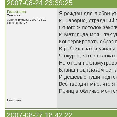
2007-08-24 23:39:25
Графоголик
Я рожден для любви у
Участник
И, наверно, страданий 
Зарегистрирован: 2007-08-11
Сообщений: 23
Отчего ж потолок зако
И Матильда моя - так у
Консервировать образ 
В робких снах я учился
Я окурок, что в склока
Ноготком перламутров
Бланш под глазом ее, 
И дешевые туши подтек
Все твердит мне, что я
Принц в обличье монтер
Неактивен
2007-08-27 18:42:22