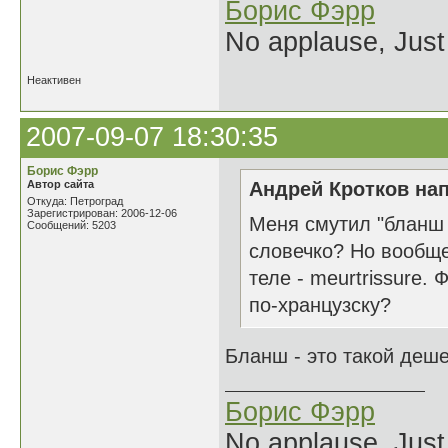
Борис Фэрр
No applause, Just
Неактивен
2007-09-07 18:30:35
Борис Фэрр
Автор сайта
Андрей Кротков нап
Откуда: Петроград
Зарегистрирован: 2006-12-06
Меня смутил "бланш п
Сообщений: 5203
словечко? Но вообще-
теле - meurtrissure.
по-хранцузску?
Бланш - это такой деш
Борис Фэрр
No applause, Just