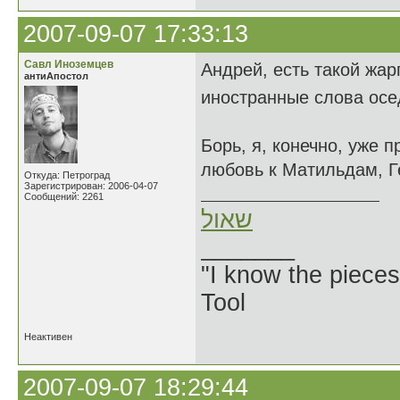
2007-09-07 17:33:13
Савл Иноземцев
Андрей, есть такой жар
антиАпостол
иностранные слова осе
Борь, я, конечно, уже п
любовь к Матильдам, Г
Откуда: Петроград
Зарегистрирован: 2006-04-07
Сообщений: 2261
שאול
_______
"I know the pieces
Tool
Неактивен
2007-09-07 18:29:44