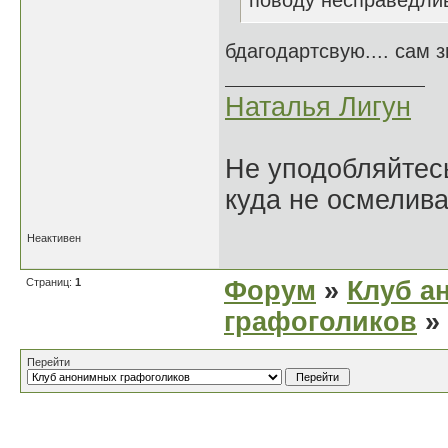
поводу несправедли
бдагодартсвую.... сам з
Наталья Лигун
Не уподобляйтесь
куда не осмелива
Неактивен
Страниц:
1
Форум
»
Клуб а
графоголиков
»
Перейти