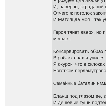
Я рождён для любви у
И, наверно, страданий 
Отчего ж потолок зако
И Матильда моя - так у
Героя тянет вверх, но
мешает.
Консервировать образ 
В робких снах я учился
Я окурок, что в склока
Ноготком перламутров
Семейные баталии изма
Бланш под глазом ее, 
И дешевые туши подтек