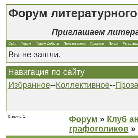
Форум литературного
Приглашаем литер
Сайт
Форум
Форум Дебюта
Пользователи
Правила
Поиск
Регистра
Вы не зашли.
Навигация по сайту
Избранное
--
Коллективное
--
Проз
Страниц:
1
Форум
»
Клуб а
графоголиков
»