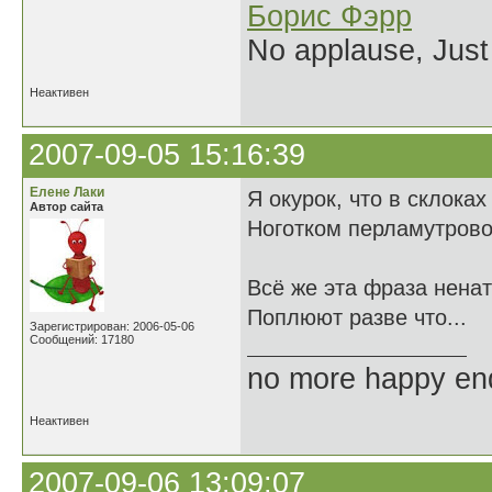
Борис Фэрр
No applause, Just
Неактивен
2007-09-05 15:16:39
Елене Лаки
Я окурок, что в склока
Автор сайта
Ноготком перламутров
Всё же эта фраза ненат
Поплюют разве что...
Зарегистрирован: 2006-05-06
Сообщений: 17180
no more happy en
Неактивен
2007-09-06 13:09:07