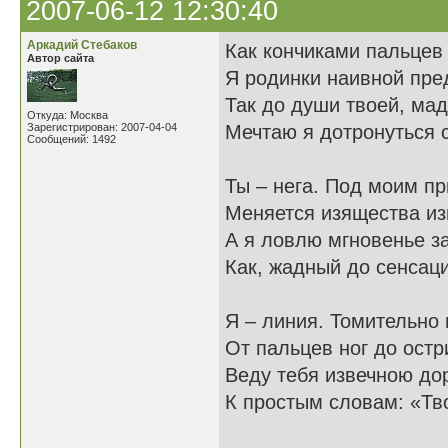
2007-06-12 12:30:40
Аркадий Стебаков
Как кончиками пальцев
Автор сайта
Я родинки наивной пре
Так до души твоей, мад
Откуда: Москва
Зарегистрирован: 2007-04-04
Мечтаю я дотронуться 
Сообщений: 1492
Ты – нега. Под моим п
Меняется изящества из
А я ловлю мгновенье з
Как, жадный до сенсаци
Я – линия. Томительно 
От пальцев ног до остр
Веду тебя извечною до
К простым словам: «Тво