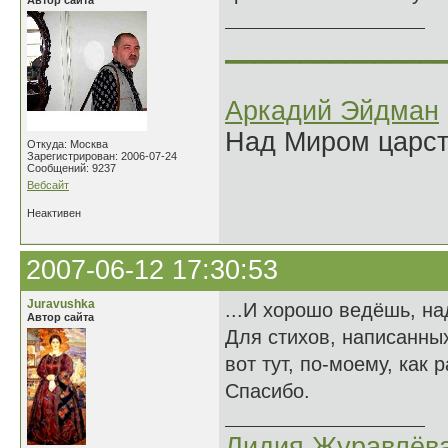
Автор сайта
______________
Аркадий Эйдман
Над Миром царс
Откуда: Москва
Зарегистрирован: 2006-07-24
Сообщений: 9237
Вебсайт
Неактивен
2007-06-12 17:30:53
Juravushka
...И хорошо ведёшь, на
Автор сайта
Для стихов, написанны
вот тут, по-моему, как р
Спасибо.
Лидия Журавлёв