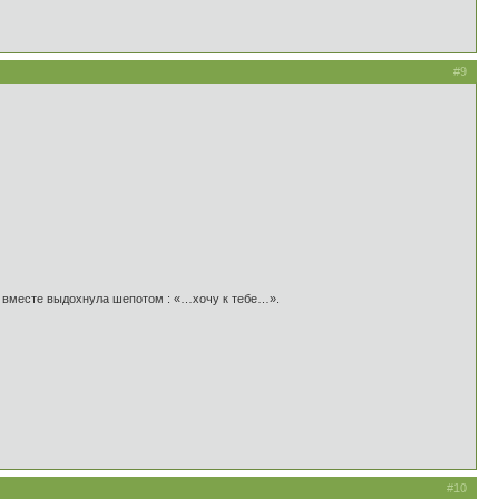
#9
это вместе выдохнула шепотом : «…хочу к тебе…».
#10