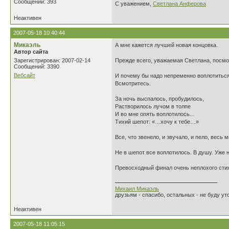
Сообщений: 393
С уважением,
Светлана Анферова
Неактивен
2007-05-18 10:40:44
Микаэль
А мне кажется лучшей новая концовка.
Автор сайта
Зарегистрирован: 2007-02-14
Прежде всего, уважаемая Светлана, посмо
Сообщений: 3390
Вебсайт
И почему бы надо непременно воплотитьс
Всмотритесь.
За ночь выспалось, пробудилось,
Растворилось лучом в толпе
И во мне опять воплотилось...
Тихий шепот: «…хочу к тебе…»
Все, что звенело, и звучало, и пело, весь
Не в шепот все воплотилось. В душу. Уже н
Превосходный финал очень неплохого сти
Михаил Микаэль
друзьям - спасибо, остальных - не буду уто
Неактивен
2007-05-18 11:05:15