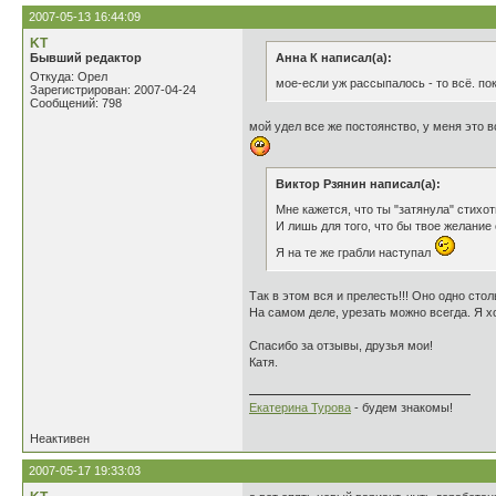
2007-05-13 16:44:09
KT
Бывший редактор
Анна К написал(а):
Откуда: Орел
мое-если уж рассыпалось - то всё. по
Зарегистрирован: 2007-04-24
Сообщений: 798
мой удел все же постоянство, у меня это в
Виктор Рзянин написал(а):
Мне кажется, что ты "затянула" стихо
И лишь для того, что бы твое желание с
Я на те же грабли наступал
Так в этом вся и прелесть!!! Оно одно стол
На самом деле, урезать можно всегда. Я х
Спасибо за отзывы, друзья мои!
Катя.
Екатерина Турова
- будем знакомы!
Неактивен
2007-05-17 19:33:03