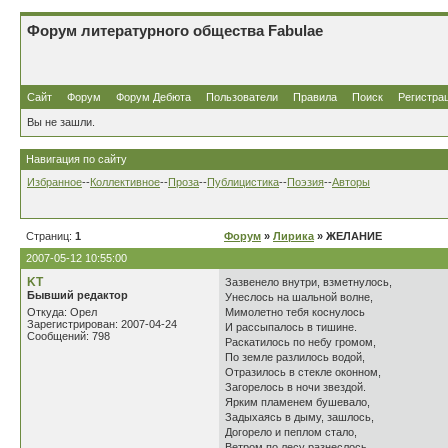
Форум литературного общества Fabulae
Сайт
Форум
Форум Дебюта
Пользователи
Правила
Поиск
Регистра
Вы не зашли.
Навигация по сайту
Избранное
--
Коллективное
--
Проза
--
Публицистика
--
Поэзия
--
Авторы
Страниц:
1
Форум
»
Лирика
» ЖЕЛАНИЕ
2007-05-12 10:55:00
KT
Зазвенело внутри, взметнулось,
Бывший редактор
Унеслось на шальной волне,
Откуда: Орел
Мимолетно тебя коснулось
Зарегистрирован: 2007-04-24
И рассыпалось в тишине.
Сообщений: 798
Раскатилось по небу громом,
По земле разлилось водой,
Отразилось в стекле оконном,
Загорелось в ночи звездой.
Ярким пламенем бушевало,
Задыхаясь в дыму, зашлось,
Догорело и пеплом стало,
Ветром по лесу разнеслось.