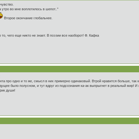
чувство.
а утро во мне воплотилось в шепот.."
Второе окончание глобальнее.
 то, чего еще никто не знает. В поэзии все наоборот! Ф. Кафка
!
та про одно и то же, смысл в них примерно одинаковый. Втрой нравится больше, так к
щее было полусном, и тут вдруг из подсознания ка-ак выпрыгнет в реальный мир! И я, с
крик души!