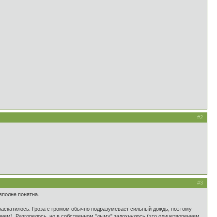
#2
#3
 вполне понятна.
 раскатилось. Гроза с громом обычно подразумевает сильный дождь, поэтому
нием). Разгорелось, но в собственном "дыму" задохнулось (это олицетворением