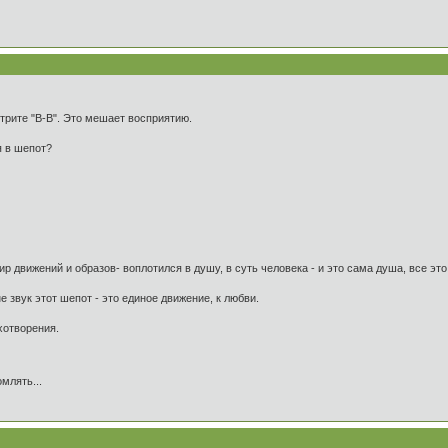
трите "В-В". Это мешает восприятию.
я в шепот?
 мир движений и образов- воплотился в душу, в суть человека - и это сама душа, все 
е звук этот шепот - это единое движение, к любви.
хотворения.
млять...