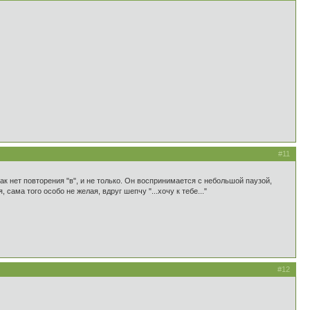
#11
ак нет повторения "в", и не только. Он воспринимается с небольшой паузой,
ама того особо не желая, вдруг шепчу "...хочу к тебе..."
#12