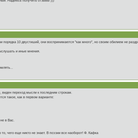
нный. Надеюсь получить отзывы )))
и порядка 10 двустиший, они воспринимаются "как много", но своим обилием не раздр
выслушать и иные мнения.
млять...
, виден переход мысли к последним строкам.
тся такое, как в первом варианте:
не в Вас.
 то, чего еще никто не знает. В поэзии все наоборот! Ф. Кафка