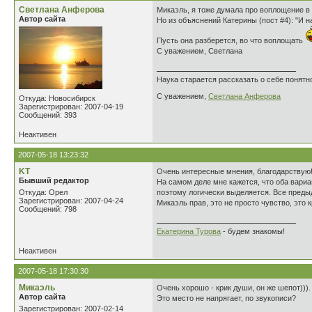
Светлана Анферова
Микаэль, я тоже думала про воплощение в 
Автор сайта
Но из объяснений Катерины (пост #4): "И н
Пусть она разберется, во что воплощать
С уважением, Светлана
Наука старается рассказать о себе понятно
С уважением,
Светлана Анферова
Откуда: Новосибирск
Зарегистрирован: 2007-04-19
Сообщений: 393
Неактивен
2007-05-18 13:23:32
KT
Очень интересные мнения, благодарствую
Бывший редактор
На самом деле мне кажется, что оба вариан
Откуда: Орел
поэтому логически выделяется. Все предыду
Зарегистрирован: 2007-04-24
Микаэль прав, это не просто чувство, это 
Сообщений: 798
Екатерина Турова
- будем знакомы!
Неактивен
2007-05-18 17:30:30
Микаэль
Очень хорошо - крик души, он же шепот))).
Автор сайта
Это место не напрягает, по звукописи?
Зарегистрирован: 2007-02-14