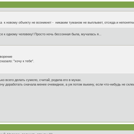
ка к новому объекту не возникнет - никаким туманом не выплывет, отсюда и непонятк
се к одному человеку! Просто ночь бессонная была, мучалась я...
творение
казало: "хочу к тебе".
ько всего делать сумело, считай, родила его в муках.
очу доработать сначала менее очевидное, а уж потом выкину, если что-нибудь не скле