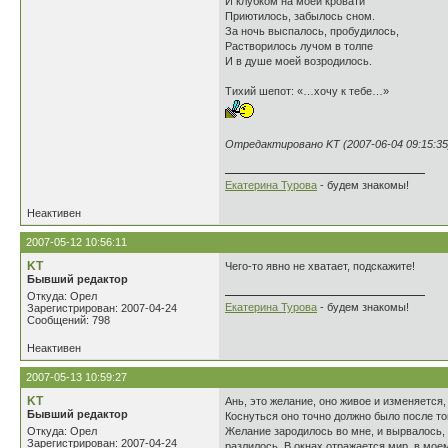
И клубком на моей кровати
Приютилось, забылось сном.
За ночь выспалось, пробудилось,
Растворилось лучом в толпе
И в душе моей возродилось.
Тихий шепот: «…хочу к тебе…»
Отредактировано KT (2007-06-04 09:15:35
Екатерина Турова
- будем знакомы!
Неактивен
2007-05-12 10:56:11
KT
Чего-то явно не хватает, подскажите!
Бывший редактор
Откуда: Орел
Екатерина Турова
- будем знакомы!
Зарегистрирован: 2007-04-24
Сообщений: 798
Неактивен
2007-05-13 10:59:27
KT
Ань, это желание, оно живое и изменяется,
Бывший редактор
Коснуться оно точно должно было после тог
Откуда: Орел
Желание зародилось во мне, и вырвалось, 
Зарегистрирован: 2007-04-24
разлилось. В окнах отражается мир, в мое