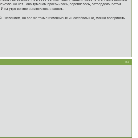
 исчезло, но нет - оно туманом просочилось, переплелось, затвердело, потом
 И на утро во мне воплотилось в шепот..
й - желанием, но все же такме изменчивые и нестабильные, можно воспринять
#4