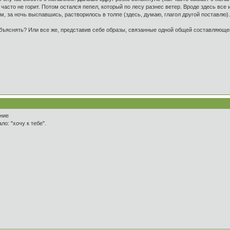
, часто не горит. Потом остался пепел, который по лесу разнес ветер. Вроде здесь все
ом, за ночь выспавшись, растворилось в толпе (здесь, думаю, глагол другой поставлю).
 объяснять? Или все же, представив себе образы, связанные одной общей составляюще
ение
ло: "хочу к тебе".