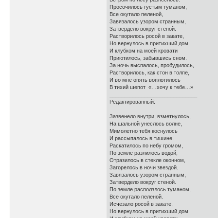
Просочилось густым туманом,
Все окутало пеленой,
Завязалось узором странным,
Затвердело вокруг стеной.
Растворилось росой в закате,
Но вернулось в притихший дом
И клубком на моей кровати
Приютилось, забывшись сном.
За ночь выспалось, пробудилось,
Растворилось, как стон в толпе,
И во мне опять воплотилось
В тихий шепот «…хочу к тебе…»
______________________________
Редактированный:
Зазвенело внутри, взметнулось,
На шальной унеслось волне,
Мимолетно тебя коснулось
И рассыпалось в тишине.
Раскатилось по небу громом,
По земле разлилось водой,
Отразилось в стекле оконном,
Загорелось в ночи звездой.
Завязалось узором странным,
Затвердело вокруг стеной.
По земле расползлось туманом,
Все окутало пеленой.
Исчезало росой в закате,
Но вернулось в притихший дом