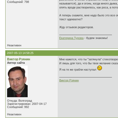
Сообщений: 798
называется), да и огонь, когда много дыма
опять вроде растворилось, как роса, а пот
А теперь скажите, мне надо было это все
текст адекватно?
Жду отзывов редакторов.
Екатерина Турова
- будем знакомы!
Неактивен
2007-05-13 14:58:25
Виктор Рзянин
Мне кажется, что ты "затянула" стихотвор
Автор сайта
И лишь для того, что бы твое желание сказа
Я на те же грабли наступал
Виктор Рзянин
Откуда: Волгоград
Зарегистрирован: 2007-04-17
Сообщений: 992
Неактивен