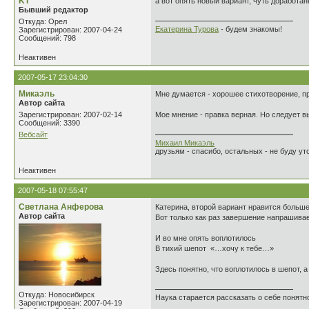
KT
а вот опять новый вариант, чуть доработа
Бывший редактор
Откуда: Орел
Екатерина Турова
- будем знакомы!
Зарегистрирован: 2007-04-24
Сообщений: 798
Неактивен
2007-05-17 23:04:30
Микаэль
Мне думается - хорошее стихотворение, пр
Автор сайта
Зарегистрирован: 2007-02-14
Мое мнение - правка верная. Но следует 
Сообщений: 3390
Вебсайт
Михаил Микаэль
друзьям - спасибо, остальных - не буду уто
Неактивен
2007-05-18 07:55:47
Светлана Анферова
Катерина, второй вариант нравится больше
Автор сайта
Вот только как раз завершение напрашивае
И во мне опять воплотилось
В тихий шепот «…хочу к тебе…»
Здесь понятно, что воплотилось в шепот, а 
Откуда: Новосибирск
Наука старается рассказать о себе понятно
Зарегистрирован: 2007-04-19