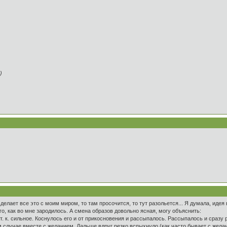
)
 делает все это с моим миром, то там просочится, то тут разольется... Я думала, идея
о, как во мне зародилось. А смена образов довольно ясная, могу объяснить:
т. к. сильное. Коснулось его и от прикосновения и рассыпалось. Рассыпалось и сразу
м случае вместе с желанием. Дальше вдруг резко вспыхнуло (как часто бывает с жела