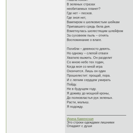
В зеленых стразах
необитаемых планет?
Где нет – песков.
Где зноя нет,
Вампиром к шелковистым шейкам
Припавшего средь бела дня.
Взметнулась шелестящим шлейфом
За суховеем пыль – отнять
Воспоминание о влаге.
Погибли – девяносто девять.
Но одному – слепой отваги
Хватило выжить. Он разделит
Со мною небо тех годин,
Когда моя со мной игра
Окончится. Лишь он один
Прошелестит: прощай, пора.
И с легким сердцем умирать
Пойду.
Не в будущем году.
Я доживу до мощной кроны,
До полновластья рук зеленых.
Расти, малыш.
Я подожду.
Ирина Каменская
Это строки одеждами лишними
Опадают с души