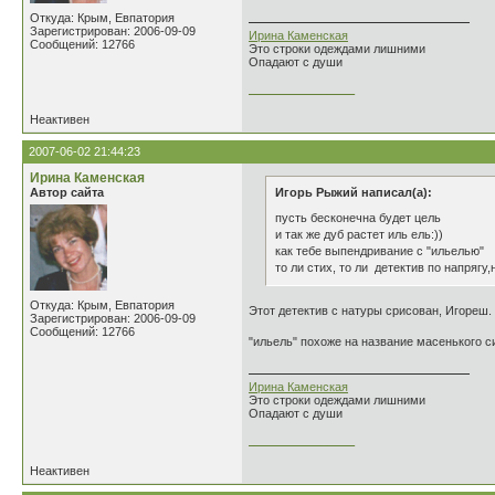
Откуда: Крым, Евпатория
Зарегистрирован: 2006-09-09
Ирина Каменская
Сообщений: 12766
Это строки одеждами лишними
Опадают с души
________________
Неактивен
2007-06-02 21:44:23
Ирина Каменская
Автор сайта
Игорь Рыжий написал(а):
пусть бесконечна будет цель
и так же дуб растет иль ель:))
как тебе выпендривание с "ильелью"
то ли стих, то ли детектив по напрягу
Откуда: Крым, Евпатория
Этот детектив с натуры срисован, Игореш.
Зарегистрирован: 2006-09-09
Сообщений: 12766
"ильель" похоже на название масенького 
Ирина Каменская
Это строки одеждами лишними
Опадают с души
________________
Неактивен