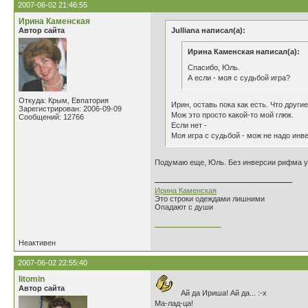
2007-06-02 21:46:55
Ирина Каменская
Автор сайта
Julliana написал(а):
Ирина Каменская написал(а):
Спасибо, Юль.
А если - моя с судьбой игра?
Откуда: Крым, Евпатория
Ирин, оставь пока как есть. Что другие
Зарегистрирован: 2006-09-09
Мож это просто какой-то мой глюк.
Сообщений: 12766
Если нет -
Моя игра с судьбой - мож не надо инв
Подумаю еще, Юль. Без инверсии рифма ухо
Ирина Каменская
Это строки одеждами лишними
Опадают с души
________________
Неактивен
2007-06-02 22:55:40
litomin
Автор сайта
Ай да Ириша! Ай да... :-x
Ма-лад-ца!