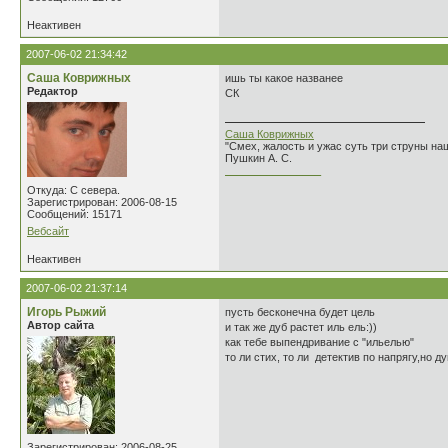
Неактивен
2007-06-02 21:34:42
Саша Коврижных
ишь ты какое названее
Редактор
СК
Саша Коврижных
"Смех, жалость и ужас суть три струны н
Пушкин А. С.
________________
Откуда: С севера.
Зарегистрирован: 2006-08-15
Сообщений: 15171
Вебсайт
Неактивен
2007-06-02 21:37:14
Игорь Рыжий
пусть бесконечна будет цель
Автор сайта
и так же дуб растет иль ель:))
как тебе выпендривание с "ильелью"
то ли стих, то ли детектив по напрягу,но 
Зарегистрирован: 2006-08-25