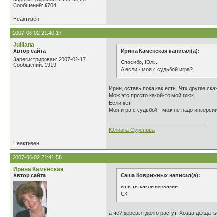
Сообщений: 6704
Неактивен
2007-06-02 21:40:17
Julliana
Автор сайта
Ирина Каменская написал(а):
Зарегистрирован: 2007-02-17
Спасибо, Юль.
Сообщений: 1919
А если - моя с судьбой игра?
Ирин, оставь пока как есть. Что другие ска
Мож это просто какой-то мой глюк.
Если нет -
Моя игра с судьбой - мож не надо инверси
Юлиана Суренова
Неактивен
2007-06-02 21:41:58
Ирина Каменская
Автор сайта
Саша Коврижных написал(а):
ишь ты какое названее
СК
а че? деревья долго растут. Хоцца дождать