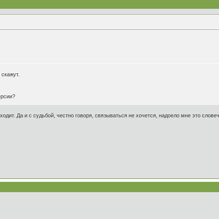
 скажут.
ерсии?
дит. Да и с судьбой, честно говоря, связываться не хочется, надоело мне это словеч