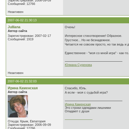
Зарегистрирован: 2006-09-09
Сообщений: 12766
Неактивен
2007-06-02 21:30:13
Julliana
Очень!
Автор сайта
Зарегистрирован: 2007-02-17
Интересное стихотворение! Образное.
Сообщений: 1919
Грустное... Но не безнадежное.
Читается не совсем просто, но так ведь и 
Единственное - "моя со мной игра" - как-то..
Юлиана Суренова
Неактивен
2007-06-02 21:32:03
Ирина Каменская
Спасибо, Юль.
Автор сайта
А если - моя с судьбой игра?
Ирина Каменская
Это строки одеждами лишними
Опадают с души
________________
Откуда: Крым, Евпатория
Зарегистрирован: 2006-09-09
Сообщений: 12766