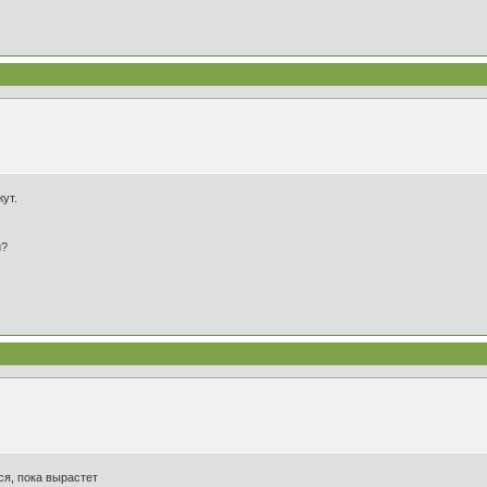
жут.
и?
ся, пока вырастет