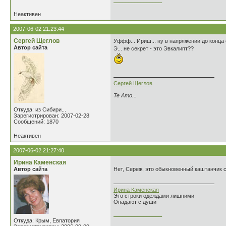
________________
Неактивен
2007-06-02 21:23:44
Сергей Щеглов
Уффф... Ириш... ну в напряжении до конца 
Автор сайта
Э... не секрет - это Эвкалипт??
Сергей Щеглов
Te Amo...
Откуда: из Сибири...
Зарегистрирован: 2007-02-28
Сообщений: 1870
Неактивен
2007-06-02 21:27:40
Ирина Каменская
Автор сайта
Нет, Сереж, это обыкновенный каштанчик 
Ирина Каменская
Это строки одеждами лишними
Опадают с души
________________
Откуда: Крым, Евпатория