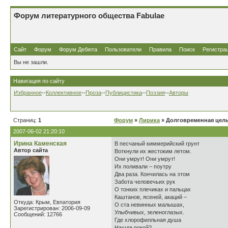
Форум литературного общества Fabulae
Сайт
Форум
Форум Дебюта
Пользователи
Правила
Поиск
Регистра
Вы не зашли.
Навигация по сайту
Избранное
--
Коллективное
--
Проза
--
Публицистика
--
Поэзия
--
Авторы
Страниц:
1
Форум
»
Лирика
» Долговременная цел
2007-06-02 21:20:10
Ирина Каменская
В песчаный киммерийский грунт
Автор сайта
Воткнули их жестоким летом.
Они умрут! Они умрут!
Их поливали – поутру
Два раза. Кончилась на этом
Забота человечьих рук
О тонких плечиках и пальцах
Каштанов, ясеней, акаций –
Откуда: Крым, Евпатория
О ста невинных малышах,
Зарегистрирован: 2006-09-09
Улыбчивых, зеленоглазых.
Сообщений: 12766
Где хлорофилльная душа
Нашла покой?