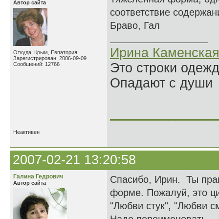
Автор сайта
соответствие содержан
Браво, Гал
Ирина Каменска
Откуда: Крым, Евпатория
Зарегистрирован: 2006-09-09
Это строки одеж
Сообщений: 12766
Опадают с души
______________
Неактивен
2007-02-21 13:20:58
Галина Гедрович
Спасибо, Ирин. Ты пра
Автор сайта
форме. Пожалуй, это ц
"Любви стук", "Любви с