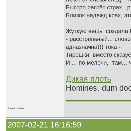
Быстро растёт страх, р
Близок надежд крах, эт
Жуткую вещь создала Га
- расстрельный... слово
адназначна))) тока -
Тирешки, вместо сказуе
И ... по мелочи, там... 
Дикая плоть
Homines, dum doce
______________
Неактивен
2007-02-21 16:16:59