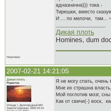
адназначна))) тока -
Тирешки, вместо сказуе
И ... по мелочи, там... 
Дикая плоть
Homines, dum doce
______________
Неактивен
2007-02-21 14:21:05
Дикая плоть
Я не могу спать, очень
Редактор
Мне их страшна власть
Мой поглотив мозг, сны
Как от свечи(-) воск, ка
Откуда: г. Долгопрудный МО
Зарегистрирован: 2006-03-24