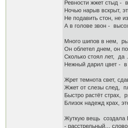
Ревности жжет стыд - в
Ночью нарыв вскрыт, эт
Не подавить стон, не и
А в голове звон - высох
Много шипов в нем, рья
Он облетел днем, он пок
Сколько стоял лет, да 
Нежный дарил цвет - в 
Жрет темнота свет, сда
Жжет от слезы след, п
Быстро растёт страх, р
Близок надежд крах, эт
Жуткую вещь создала Га
- расстрельный... слово