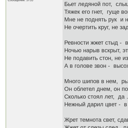
Сообщений: 5753
Бьет ледяной пот, слы
Тяжек его гнет, гуще во
Мне не поднять рук и н
Не очертить круг, не за
Ревности жжет стыд - в
Ночью нарыв вскрыт, эт
Не подавить стон, не и
А в голове звон - высох
Много шипов в нем, рья
Он облетел днем, он пок
Сколько стоял лет, да 
Нежный дарил цвет - в 
Жрет темнота свет, сда
Жжет от слезы след, п