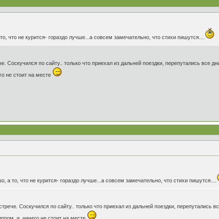
 то, что не курится- гораздо лучше...а совсем замечательно, что стихи пишутся....
. Соскучился по сайту.. только что приехал из дальней поездки, перепутались все дни
го не стоит на месте
шо, а то, что не курится- гораздо лучше...а совсем замечательно, что стихи пишутся....
трече. Соскучился по сайту.. только что приехал из дальней поездки, перепутались вс
иппом..и ничего не стоит на месте