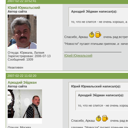
2007-02-22 10:52:41
Юрий Юрмальский
Автор сайта
Аркадий Эйдман написал(а):
то, что не спится - не очень хорошо, а
Спасибо, Аркаш
очень рад встрече
"Новости" пугают птичьим гриппом..и ниче
Откуда: Юрмала, Латвия
Юрий Юрмальский
Зарегистрирован: 2006-07-13
Сообщений: 1009
Неактивен
2007-02-22 11:02:20
Аркадий Эйдман
Автор сайта
Юрий Юрмальский написал(а):
Аркадий Эйдман написал(а):
то, что не спится - не очень хоро
Спасибо, Аркаш
очень рад вс
Откуда: Москва
глазами, "Новости" пугают птичьим гр