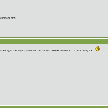
ца?
elimacor.html
 что не курится- гораздо лучше...а совсем замечательно, что стихи пишутся....