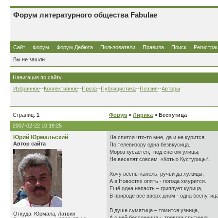
Форум литературного общества Fabulae
Сайт
Форум
Форум Дебюта
Пользователи
Правила
Поиск
Регистра
Вы не зашли.
Навигация по сайту
Избранное
--
Коллективное
--
Проза
--
Публицистика
--
Поэзия
--
Авторы
Страниц:
1
Форум
»
Лирика
» Беспутица
2007-02-22 10:19:25
Юрий Юрмальский
Не спится что-то мне, да и не куритс
Автор сайта
По телевизору одна безвкусица
Мороз кусается, под снегом улиц
Не веселят совсем «Коты» Кустуриц
Хочу весны капель, ручьи да лужи
А в Новостях опять - погода хмурит
Ещё одна напасть – гриппует куриц
В природе всё вверх дном - одна беспути
В душе сумятица – томится узни
Откуда: Юрмала, Латвия
А с ней бессонница - тревоги спутн