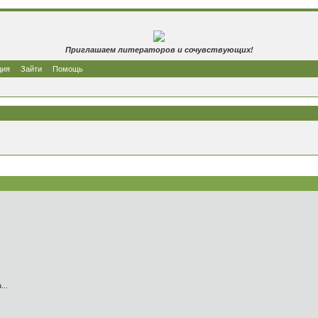
Приглашаем литераторов и сочувствующих!
ция
Зайти
Помощь
я,
.
ы,
ы*.
цы,
ся.
а,
ца...
ца,
ица.