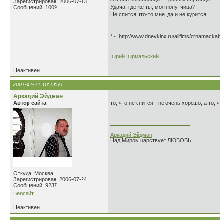
Зарегистрирован: 2006-07-13
Удача, где же ты, моя попутчи
Сообщений: 1009
Не спится что-то мне, да и не курится...
* - http://www.dnevkino.ru/allfims/crnamackab
Юрий Юрмальский
Неактивен
2007-02-22 10:23:50
Аркадий Эйдман
Автор сайта
то, что не спится - не очень хорошо, а то,
___________________________
Аркадий Эйдман
Над Миром царствует ЛЮБОВЬ!
Откуда: Москва
Зарегистрирован: 2006-07-24
Сообщений: 9237
Вебсайт
Неактивен