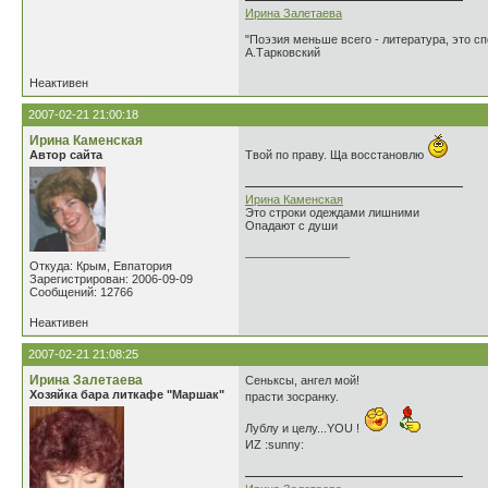
Ирина Залетаева
"Поэзия меньше всего - литература, это сп
А.Тарковский
Неактивен
2007-02-21 21:00:18
Ирина Каменская
Автор сайта
Твой по праву. Ща восстановлю
Ирина Каменская
Это строки одеждами лишними
Опадают с души
________________
Откуда: Крым, Евпатория
Зарегистрирован: 2006-09-09
Сообщений: 12766
Неактивен
2007-02-21 21:08:25
Ирина Залетаева
Сеньксы, ангел мой!
Хозяйка бара литкафе "Маршак"
прасти зосранку.
Лублу и целу...YOU !
ИZ :sunny: