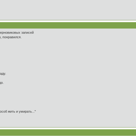
 черновиковых записей
ю, понравился.
аду.
до.
особ жить и умирать..."