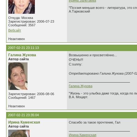
Ирина Залетаева
"Поэзия меньше всего - литература, это сп
А.Тарковский
Откуда: Москва
Зарегистрирован: 2006-07-23
Сообщений: 3567
Вебсайт
Неактивен
2007-02-21 23:11:13
Галина Жукова
Возвышенно и просветлённо...
Автор сайта
ОЧЕНЬ!!!
С:sunny:
Отредактировано Галина Жукова (2007-02-
Галина Жукова
"Жизнь - это улыбка даже тогда, когда по л
Зарегистрирован: 2006-08-06
В.А. Моцарт.
Сообщений: 1467
Неактивен
2007-02-21 23:35:04
Ирина Каменская
Спасибо за такое прочтение, Гал
Автор сайта
Ирина Каменская