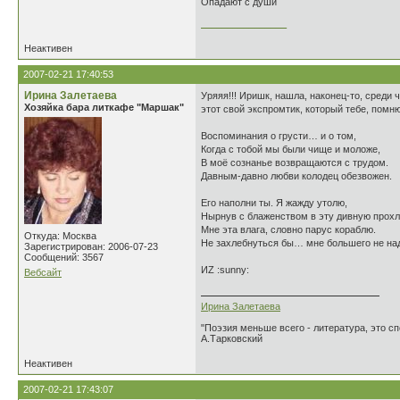
Опадают с души
________________
Неактивен
2007-02-21 17:40:53
Ирина Залетаева
Уряяя!!! Иришк, нашла, наконец-то, среди
Хозяйка бара литкафе "Маршак"
этот свой экспромтик, который тебе, помн
Воспоминания о грусти… и о том,
Когда с тобой мы были чище и моложе,
В моё сознанье возвращаются с трудом.
Давным-давно любви колодец обезвожен.
Его наполни ты. Я жажду утолю,
Нырнув с блаженством в эту дивную прохл
Мне эта влага, словно парус кораблю.
Откуда: Москва
Не захлебнуться бы… мне большего не на
Зарегистрирован: 2006-07-23
Сообщений: 3567
ИZ :sunny:
Вебсайт
Ирина Залетаева
"Поэзия меньше всего - литература, это сп
А.Тарковский
Неактивен
2007-02-21 17:43:07