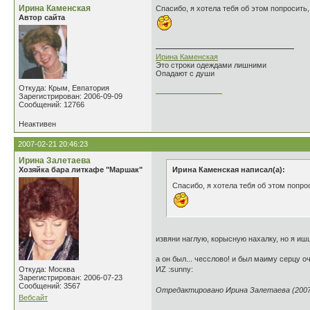
Ирина Каменская
Спасибо, я хотела тебя об этом попросить,
Автор сайта
Ирина Каменская
Это строки одеждами лишними
Опадают с души
Откуда: Крым, Евпатория
________________
Зарегистрирован: 2006-09-09
Сообщений: 12766
Неактивен
2007-02-21 20:46:23
Ирина Залетаева
Хозяйка бара литкафе "Маршак"
Ирина Каменская написал(а):
Спасибо, я хотела тебя об этом попро
извяни наглую, корысную нахалку, но я иш
а он был... чесслово! и был маиму серцу о
Откуда: Москва
ИZ :sunny:
Зарегистрирован: 2006-07-23
Сообщений: 3567
Отредактировано Ирина Залетаева (2007-
Вебсайт