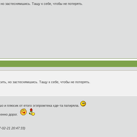
 но застеснямшись. Тащу к себе, чтобы не потерять.
сить, но застеснямшись. Тащу к себе, чтобы не потерять.
шо и плюсик от етого эгзпромтека хде-та патиряла.
ченно дорог.
02-21 20:47:33)