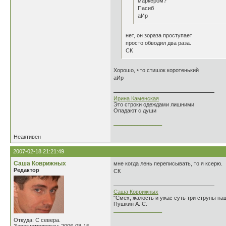
маркером?
Пасиб
аИр
нет, он зораза проступает
просто обводил два раза.
СК
Хорошо, что стишок коротенький
аИр
Ирина Каменская
Это строки одеждами лишними
Опадают с души
________________
Неактивен
2007-02-18 21:21:49
Саша Коврижных
мне когда лень переписывать, то я ксерю.
Редактор
СК
Саша Коврижных
"Смех, жалость и ужас суть три струны н
Пушкин А. С.
________________
Откуда: С севера.