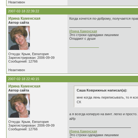
Неактивен
2007-02-18 22:39:22
Ирина Каменская
Когда хочется по-доброму, получается пра
Автор сайта
Ирина Каменская
Это строки одеждами лишними
Опадают с души
________________
Откуда: Крым, Евпатория
Зарегистрирован: 2006-09-09
Сообщений: 12766
Неактивен
2007-02-18 22:40:15
Ирина Каменская
Автор сайта
Саша Коврижных написал(а):
мне когда лень переписывать, то я кс
СК
а я всегда копирую на винт. легко и просто
аИр
Откуда: Крым, Евпатория
Зарегистрирован: 2006-09-09
Сообщений: 12766
Ирина Каменская
Это строки одеждами лишними