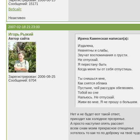
Зарегистрирован: 2006-08-15
Сообщений: 15171
Вебсайт
Неактивен
2007-02-18 21:23:00
Игорь Рыжий
Автор сайта
Ирина Каменская написал(а):
Издалека,
Невнятны и слабы,
Звучат воспоминания о грусти.
Не отпускай.
Я перестану быть
Когда меня ты от себя отпустишь.
Зарегистрирован: 2006-08-25
Ты снишься мне,
Сообщений: 6704
Как снятся облака
Пустыне, чей рассудок обезвожен.
Тобой во сне
Напьюсь. Не отпускай.
Живи во мне. Я не прошу о большем.
Нет и не будет-вот такой ответ,
приходит как холодное прозренье.
А просто наступил опять рассвет
всем снам моим прекрасное отмщенье
хотелось то как-то по доброму на твоё чудо