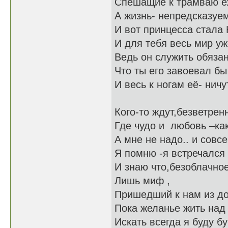
Спешащие к трамваю е
А жизнь- непредсказуем
И вот принцесса стала
И для тебя весь мир уж
Ведь он служить обязан
Что ты его завоевал б
И весь к ногам её- нич
Кого-то ждут,безветрен
Где чудо и любовь –как
А мне не надо.. и совс
Я помню -я встречался 
И знаю что,безоблачное
Лишь миф ,
Пришедший к нам из до
Пока желанье жить над
Искать всегда я буду бу