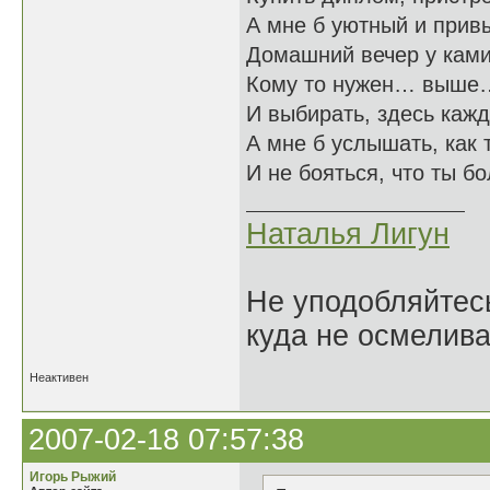
А мне б уютный и прив
Домашний вечер у ками
Кому то нужен… выш
И выбирать, здесь ка
А мне б услышать, как
И не бояться, что ты бо
Наталья Лигун
Не уподобляйтесь
куда не осмелива
Неактивен
2007-02-18 07:57:38
Игорь Рыжий