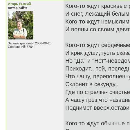
Игорь Рыжий
Кого-то ждут красивые 
Автор сайта
И снег, лежащий белым
Кого-то ждут немыслим
И волны со своим девя
Зарегистрирован: 2006-08-25
Кого-то ждут сердечные
Сообщений: 6704
И крик души,пусть сказ
Но "Да" и "Нет"-неведо
Приходит.. той, послед
Что чашу, переполненн
Склонит в секунду..
Где по стрелке- счастье
А чашу грёз,что назван
Поднимет вверх,остави
Кого то ждут обычные 