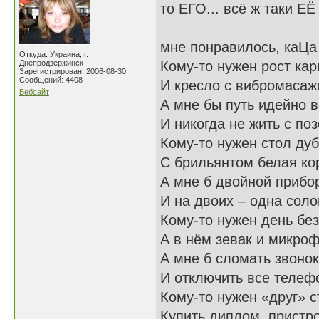
то ЕГО... всё ж таки ЕЁ
мне понравилось, каЦа
Откуда: Украина, г.
Днепродзержинск
Кому-то нужен рост ка
Зарегистрирован: 2006-08-30
Сообщений: 4408
И кресло с вибромасаж
Вебсайт
А мне бы путь идейно 
И никогда не жить с по
Кому-то нужен стол ду
С брильянтом белая ко
А мне б двойной прибо
И на двоих – одна соло
Кому-то нужен день бе
А в нём зевак и микро
А мне б сломать звоно
И отключить все телеф
Кому-то нужен «друг» 
Купить диплом, пристро