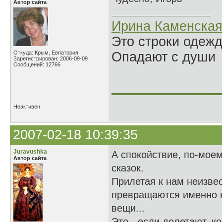
Автор сайта
Ирина Каменска
Это строки одеж
Откуда: Крым, Евпатория
Опадают с души
Зарегистрирован: 2006-09-09
Сообщений: 12766
______________
Неактивен
2007-02-18 10:39:35
Juravushka
А спокойствие, по-моем
Автор сайта
сказок.
Прилетая к нам неизвес
превращаются именно в
вещи...
Это - если долетают, ко