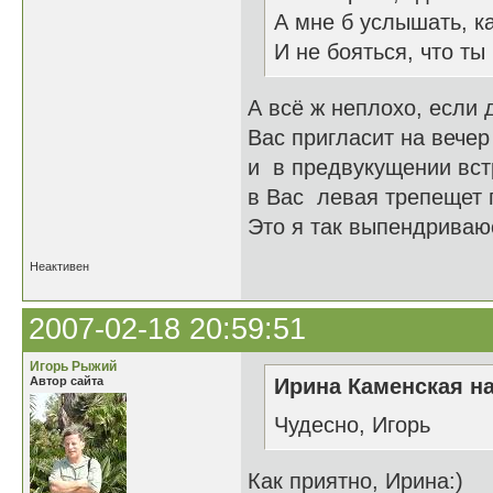
А мне б услышать, 
И не бояться, что ты
А всё ж неплохо, если 
Вас пригласит на вечер
и в предвукущении вст
в Вас левая трепещет 
Это я так выпендриваюс
Неактивен
2007-02-18 20:59:51
Игорь Рыжий
Автор сайта
Ирина Каменская на
Чудесно, Игорь
Как приятно, Ирина:)