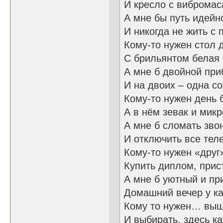
И кресло с виброма
А мне бы путь идейн
И никогда не жить с 
Кому-то нужен стол 
С брильянтом белая 
А мне б двойной при
И на двоих – одна со
Кому-то нужен день 
А в нём зевак и мик
А мне б сломать зво
И отключить все тел
Кому-то нужен «друг
Купить диплом, прис
А мне б уютный и п
Домашний вечер у к
Кому то нужен… в
И выбирать, здесь 