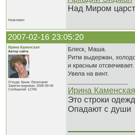
Над Миром царс
Неактивен
2007-02-16 23:05:20
Ирина Каменская
Блеск, Маша.
Автор сайта
Ритм выдержан, холодом
и красным отсвечивает.
Увела на винт.
Откуда: Крым, Евпатория
Зарегистрирован: 2006-09-09
Ирина Каменска
Сообщений: 12766
Это строки одеж
Опадают с души
______________