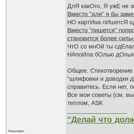
ДлЯ какОго, Я ужЕ не 
Вместо "для" я бы заме
НО картИна пИшетсЯ од
Вместо "пишется" попро
становится более силь
ЧтО со мнОй ты сдЕла
НАпоИла бОлью дОпьян
Общее. Стихотворение 
"шлифовки и доводки до
справитесь. Если нет, 
Все мои советы (см. вы
теплом, ASK
"Делай что долж
Неактивен