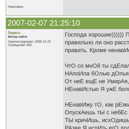
Неактивен
2007-02-07 21:25:10
Лариса
Господа хорошие)))))) 
Автор сайта
правильно ли оно расст
Зарегистрирован: 2006-11-23
Сообщений: 660
править. Кроме ненавИс
ЧтО со мнОй ты сдЕла
НАпоИла бОлью дОпьян
От неЕ ещЕ не УмирАя
НЕнавИстью Я ужЕ бол
НЕнавИжу тО, как рЕзк
ОпускАешь тЫ с небЕс 
ТЫ кричИшь, исхОдишь
РАзве Я испИть егО до