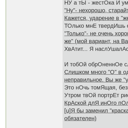
НУ а тЫ - жестОка И ум
"Ну"- нехорошо, старайт
Кажется, ударение в "ж
ТОлько мнЕ твердИшь 
"Только"- не очень хо
же" (мой вариант, на В
ХвАтит... Я наслУшалА
И тобОй обрОненнОе с
Слишком много "О" в о
неправильное. Вы же "у
Это нОчь томЯщая, без 
Утром твОй портрЕт р
КрАской длЯ инОго пО
[u]Я бы заменил "краск
обязателен)