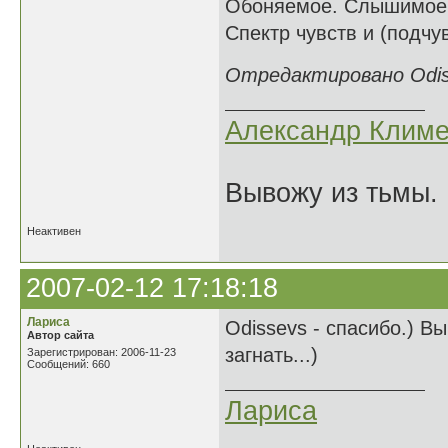
Обоняемое. Слышимое. К
Спектр чувств и (подчу
Отредактировано Odiss
Александр Климе
Вывожу из тьмы. 
Неактивен
2007-02-12 17:18:18
Лариса
Odissevs - спасибо.) В
Автор сайта
загнать...)
Зарегистрирован: 2006-11-23
Сообщений: 660
Лариса