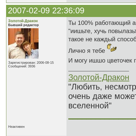
2007-02-09 22:36:09
Золотой-Дракон
Ты 100% работающий ав
Бывший редактор
"иишьте, хучь повылазь
такое не каждый способ
Лично я тебе
И могу ишшо цветочек 
Зарегистрирован: 2006-08-15
Сообщений: 3936
Золотой-Дракон
"Любить, несмотря
очень даже может
вселенной"
______________
Неактивен