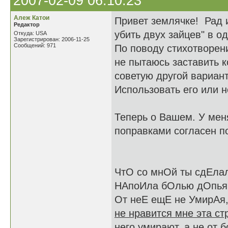
2007-02-09 06:10:23
Алеж Катои
Привет землячке! Рад 
Редактор
убить двух зайцев" в о
Откуда: USA
Зарегистрирован: 2006-11-25
Сообщений: 971
По поводу стихотворен
не пытаюсь заставить к
советую другой вариан
Использовать его или н
Теперь о Вашем. У меня
поправками согласен по
ЧтО со мнОй ты сдЕла
НАпоИла бОлью дОпьян
От неЕ ещЕ не УмирАя
не нравится мне эта ст
него умирают, а не от б