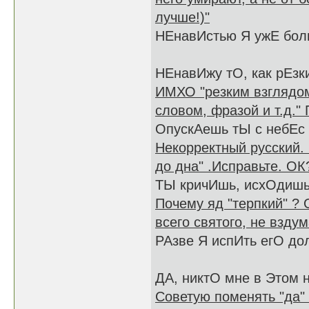
лучше!)"
НЕнавИстью Я ужЕ бол
НЕнавИжу тО, как рЕзк
ИМХО "резким взглядом"
словом, фразой и т.д."
ОпускАешь тЫ с небЕс 
Некорректный русский. 
до дна" .Исправьте. ОК
ТЫ кричИшь, исхОдишь
Почему яд "терпкий" ? 
всего святого, не взду
РАзве Я испИть егО до
ДА, никтО мне в Этом 
Советую поменять "да" 