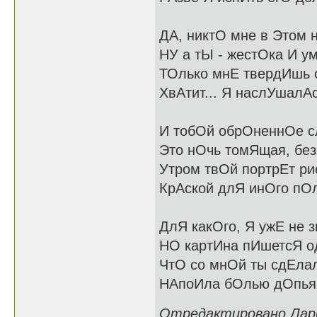
ДА, никтО мне в Этом 
НУ а тЫ - жестОка И ум
ТОлько мнЕ твердИшь 
ХвАтит... Я наслУшалА
И тобОй обрОненнОе с
Это нОчь томЯщая, без 
Утром твОй портрЕт р
КрАской длЯ инОго пО
ДлЯ какОго, Я ужЕ не 
НО картИна пИшетсЯ од
ЧтО со мнОй ты сдЕла
НАпоИла бОлью дОпьян
Отредактировано Ларис