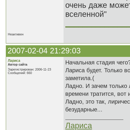
очень даже может
вселенной"
______________
Неактивен
2007-02-04 21:29:03
Лариса
Начальная стадия чего
Автор сайта
Лариса будет. Только во
Зарегистрирован: 2006-11-23
Сообщений: 660
заметила.(
Ладно. И зачем только 
времени тратится, вот 
Ладно, это так, лириче
безударные...
Лариса