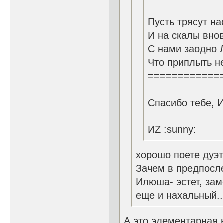
Пусть трясут на
И на скалы вно
С нами заодно 
Что приплыть не
============
Спасибо тебе, 
ИZ :sunny:
хорошо поете дуэ
Зачем в предпосл
Илюша- эстет, заме
еще и нахальный...
А это элементарная 