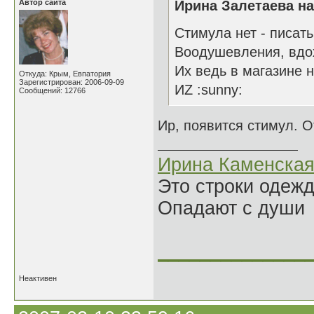
Автор сайта
Ирина Залетаева на
Стимула нет - писат
Воодушевления, вдох
Их ведь в магазине н
Откуда: Крым, Евпатория
Зарегистрирован: 2006-09-09
ИZ :sunny:
Сообщений: 12766
Ир, появится стимул. О
Ирина Каменска
Это строки одеж
Опадают с души
______________
Неактивен