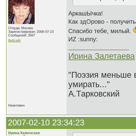
АркашЫчка!
Как здОрово - получить
Откуда: Москва
Спасибо тебе, милый.
Зарегистрирован: 2006-07-23
Сообщений: 3567
ИZ :sunny:
Вебсайт
Ирина Залетаева
"Поэзия меньше в
умирать..."
А.Тарковский
Неактивен
2007-02-10 23:34:23
Ирина Каменская