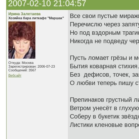
2007-02-10 21:04:57
Ирина Залетаева
Все свои пустые мираж
Хозяйка бара литкафе "Маршак"
Перечислю через запят
Но под вздорным траги
Никогда не подведу чер
Пусть ломает грёзы и 
Откуда: Москва
Бытия коварная стихи
Зарегистрирован: 2006-07-23
Сообщений: 3567
Без дефисов, точек, з
Вебсайт
О любви теперь пишу с
Препинаков грустный л
Ветром унесёт в глуху
Соберу в букетик звёзд
Листики кленовые вопро