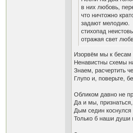
в них любовь, пер
что ничтожно крат
задают мелодию.
стихопад неистовы
отражая свет любв
Изорвём мы к бесам 
Ненавистны схемы н
Знаем, расчерти
Глупо и, поверьте, б
Обликом давно не п
Да и мы, признаться,
Дым седин коснулся
Только б наши души 