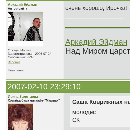
Аркадий Эйдман
очень хорошо, Ирочка!
Автор сайта
______________
Аркадий Эйдман
Над Миром царс
Откуда: Москва
Зарегистрирован: 2006-07-24
Сообщений: 9237
Вебсайт
Неактивен
2007-02-10 23:29:10
Ирина Залетаева
Хозяйка бара литкафе "Маршак"
Саша Коврижных на
молодес
СК