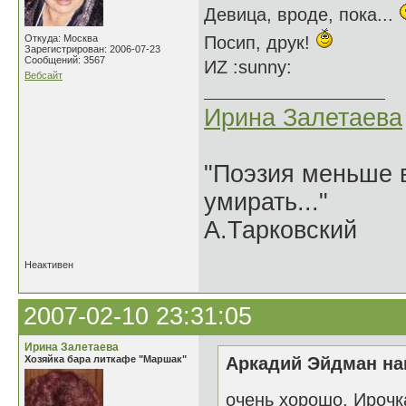
Девица, вроде, пока...
Откуда: Москва
Посип, друк!
Зарегистрирован: 2006-07-23
Сообщений: 3567
ИZ :sunny:
Вебсайт
Ирина Залетаева
"Поэзия меньше в
умирать..."
А.Тарковский
Неактивен
2007-02-10 23:31:05
Ирина Залетаева
Хозяйка бара литкафе "Маршак"
Аркадий Эйдман нап
очень хорошо, Ирочк