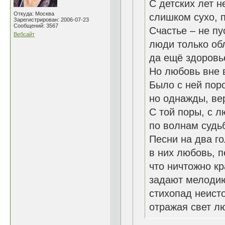
С детских лет н
Откуда: Москва
слишком сухо, п
Зарегистрирован: 2006-07-23
Сообщений: 3567
Счастье – не п
Вебсайт
люди только об
да ещё здоровье
Но любовь вне 
Было с ней поро
но однажды, ве
С той поры, с 
по волнам судьб
Песни на два г
в них любовь, п
что ничтожно кр
задают мелоди
стихопад неист
отражая свет лю