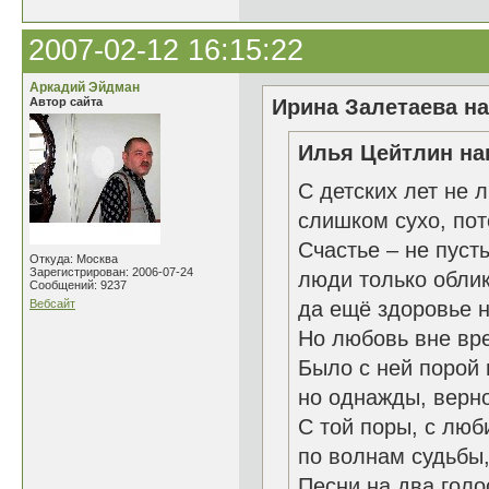
2007-02-12 16:15:22
Аркадий Эйдман
Автор сайта
Ирина Залетаева на
Илья Цейтлин нап
С детских лет не 
слишком сухо, пот
Счастье – не пуст
Откуда: Москва
Зарегистрирован: 2006-07-24
люди только облик
Сообщений: 9237
Вебсайт
да ещё здоровье н
Но любовь вне вре
Было с ней порой 
но однажды, верно
С той поры, с лю
по волнам судьбы,
Песни на два голо