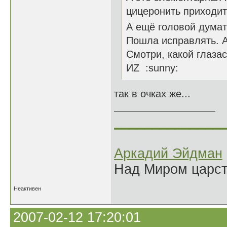
цицеронить приходит
А ещё головой думат
Пошла исправлять. А
Смотри, какой глазаст
ИZ :sunny:
так в очках же...
______________
Аркадий Эйдман
Над Миром царс
Неактивен
2007-02-12 17:20:01