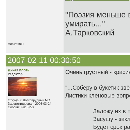
"Поэзия меньше в
умирать..."
А.Тарковский
Неактивен
2007-02-11 00:30:50
Дикая плоть
Очень грустный - краси
Редактор
"...Соберу в букетик зв
Листики кленовые вопро
Откуда: г. Долгопрудный МО
Зарегистрирован: 2006-03-24
Сообщений: 5753
Заложу их в толс
Засушу - закладк
Будет срок распи