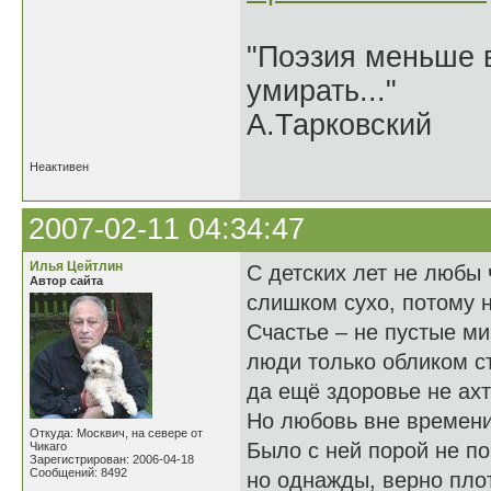
"Поэзия меньше в
умирать..."
А.Тарковский
Неактивен
2007-02-11 04:34:47
Илья Цейтлин
С детских лет не любы 
Автор сайта
слишком сухо, потому н
Счастье – не пустые м
люди только обликом с
да ещё здоровье не ахт
Но любовь вне времени
Откуда: Москвич, на севере от
Было с ней порой не по
Чикаго
Зарегистрирован: 2006-04-18
Сообщений: 8492
но однажды, верно пло