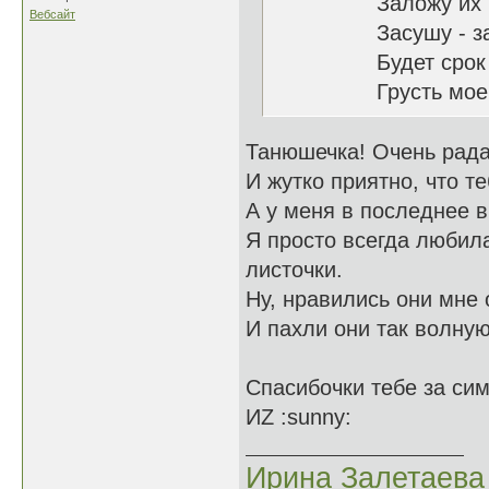
Заложу их в то
Вебсайт
Засушу - закла
Будет срок рас
Грусть моей рап
Танюшечка! Очень рада 
И жутко приятно, что т
А у меня в последнее вр
Я просто всегда любил
листочки.
Ну, нравились они мне 
И пахли они так волную
Спасибочки тебе за си
ИZ :sunny:
Ирина Залетаева