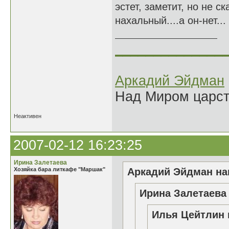
эстет, заметит, но не ск
нахальный....а он-нет...
______________
Аркадий Эйдман
Над Миром царс
Неактивен
2007-02-12 16:23:25
Ирина Залетаева
Хозяйка бара литкафе "Маршак"
Аркадий Эйдман нап
Ирина Залетаева 
Илья Цейтлин 