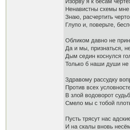
Изорву я к бесам черте
Ненавистны схемы мне 
Знаю, расчертить 
Глупо и, поверьте, бес
Обликом давно не прин
Да и мы, признаться, н
Дым седин коснулся г
Только б наши души не
Здравому рассудку воп
Против всех условност
В злой водоворот судь
Смело мы с тобой плот
Пусть трясут нас адски
И на скалы вновь несём