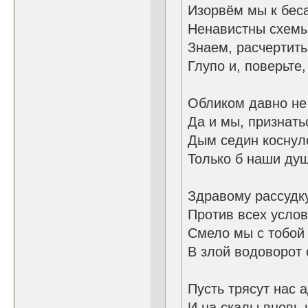
Изорвём мы к бес
Ненавистны схемы
Знаем, расчер
Глупо и, поверьте
Обликом давно не
Да и мы, признать
Дым седин косну
Только б наши душ
Здравому рассудку
Против всех услов
Смело мы с тобой
В злой водоворот 
Пусть трясут нас 
И на скалы вновь 