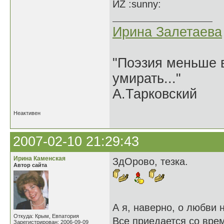
ИZ :sunny:
Ирина Залетаева
"Поэзия меньше в
умирать..."
А.Тарковский
Неактивен
2007-02-10 21:29:43
Ирина Каменская
ЗдОрово, тезка.
Автор сайта
А я, наверно, о любви н
Откуда: Крым, Евпатория
Все приедается со вре
Зарегистрирован: 2006-09-09