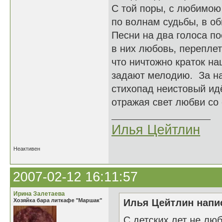
С той поры, с любимою
по волнам судьбы, в об
Песни на два голоса по
в них любовь, переплет
что ничтожно краток на
задают мелодию. За н
стихопад неистовый идё
отражая свет любви со 
Илья Цейтлин
Неактивен
2007-02-12 16:11:57
Ирина Залетаева
Хозяйка бара литкафе "Маршак"
Илья Цейтлин напис
С детских лет не лю