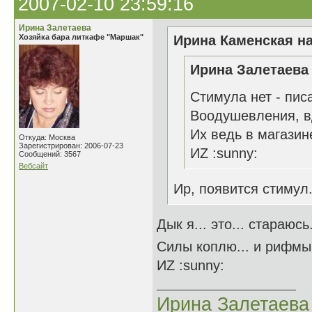
2007-02-10 23:59:16
Ирина Залетаева
Хозяйка бара литкафе "Маршак"
Ирина Каменская на
Ирина Залетаева 
Стимула нет - пис
Воодушевления, в
Их ведь в магазин
Откуда: Москва
Зарегистрирован: 2006-07-23
ИZ :sunny:
Сообщений: 3567
Вебсайт
Ир, появится стимул.
Дык я... это... стараюсь
Силы коплю... и рифм
ИZ :sunny:
Ирина Залетаева