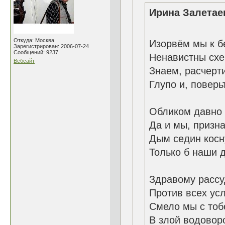
Ирина Залетаев
Откуда: Москва
Изорвём мы к б
Зарегистрирован: 2006-07-24
Сообщений: 9237
Ненавистны схе
Вебсайт
Знаем, расч
Глупо и, поверь
Обликом давно 
Да и мы, призна
Дым седин кос
Только б наши 
Здравому рассу
Против всех ус
Смело мы с тоб
В злой водовор