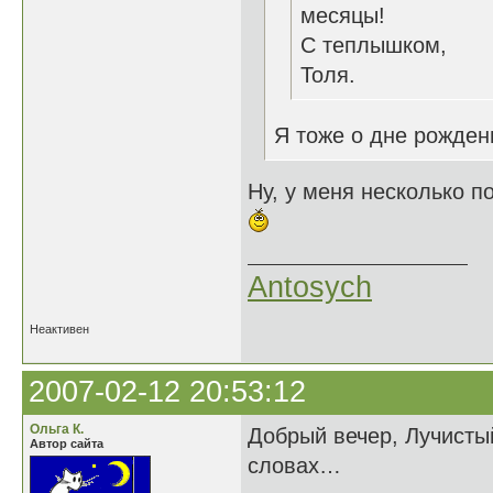
месяцы!
С теплышком,
Толя.
Я тоже о дне рожден
Ну, у меня несколько по
Antosych
Неактивен
2007-02-12 20:53:12
Ольга К.
Добрый вечер, Лучисты
Автор сайта
словах…