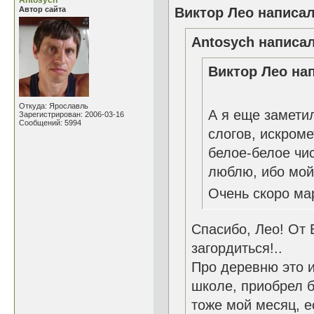
Antosych
Автор сайта
Виктор Лео написал
Antosych написал
Виктор Лео нап
Откуда: Ярославль
А я еще заметил
Зарегистрирован: 2006-03-16
Сообщений: 5994
слогов, искроме
белое-белое чис
люблю, ибо мой
Очень скоро мар
Спасибо, Лео! От
загордиться!..
Про деревню это и
школе, приобрел 
тоже мой месяц, е