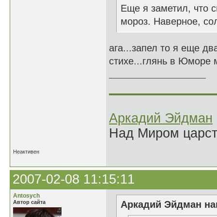
Еще я заметил, что с
мороз. Наверное, сол
ага...запел то я еще два
стихе...глянь в Юморе 
______________
Аркадий Эйдман
Над Миром царс
Неактивен
2007-02-08 11:15:11
Antosych
Автор сайта
Аркадий Эйдман нап