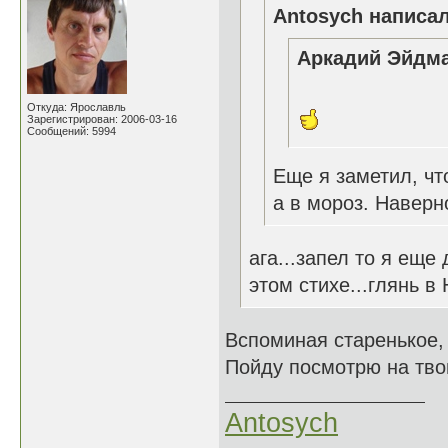
Antosych написал
Аркадий Эйдма
Откуда: Ярославль
Зарегистрирован: 2006-03-16
Сообщений: 5994
Еще я заметил, чт
а в мороз. Наверн
ага...запел то я еще 
этом стихе...глянь в
Вспоминая старенькое, 
Пойду посмотрю на тво
Antosych