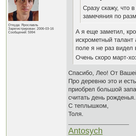
Сразу скажу, что в
замечяния по раз
Откуда: Ярославль
Зарегистрирован: 2006-03-16
А я еще заметил, кро
Сообщений: 5994
искрометный талант а
поле я не раз видел
Очень скоро март-хоз
Спасибо, Лео! От Вашей
Про деревню это и есть
приобрел большой запа
считать день рожденья
С теплышком,
Толя.
Antosych