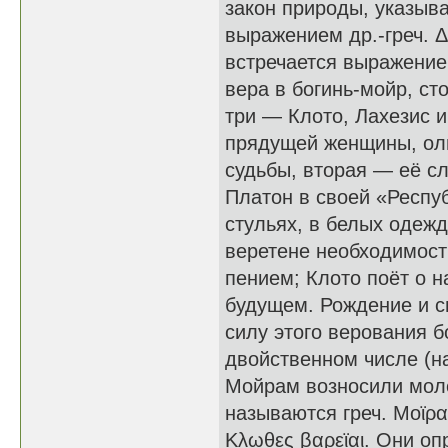
закон природы, указыва
выражением др.-греч. Δ
встречается выражение 
вера в богинь-мойр, ст
три — Клото, Лахезис и
прядущей женщины, оли
судьбы, вторая — её с
Платон в своей «Респу
стульях, в белых одежд
веретене необходимост
пением; Клото поёт о 
будущем. Рождение и с
силу этого верования 
двойственном числе (н
Мойрам возносили моле
называются греч. Μοϊραι 
Κλωθες βαρεϊαι. Они оп