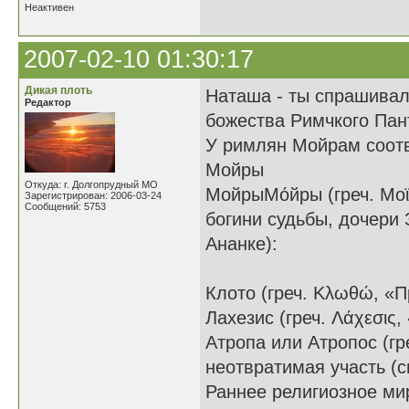
Неактивен
2007-02-10 01:30:17
Дикая плоть
Наташа - ты спрашивала
Редактор
божества Римчкого Пан
У римлян Мойрам соотв
Мойры
Откуда: г. Долгопрудный МО
МойрыМо́йры (греч. Μοϊρ
Зарегистрирован: 2006-03-24
Сообщений: 5753
богини судьбы, дочери
Ананке):
Клото (греч. Κλωθώ, «П
Лахезис (греч. Λάχεσις
Атропа или Атропос (г
неотвратимая участь (с
Раннее религиозное ми