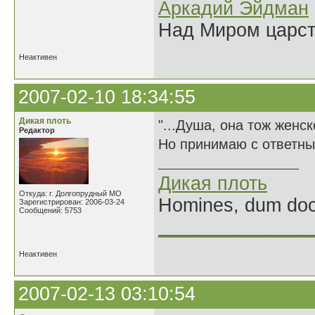
Аркадий Эйдман
Над Миром царс
Неактивен
2007-02-10 18:34:55
Дикая плоть
"...Душа, она тож женско
Редактор
Но принимаю с ответным
Дикая плоть
Откуда: г. Долгопрудный МО
Homines, dum doce
Зарегистрирован: 2006-03-24
Сообщений: 5753
______________
Неактивен
2007-02-13 03:10:54