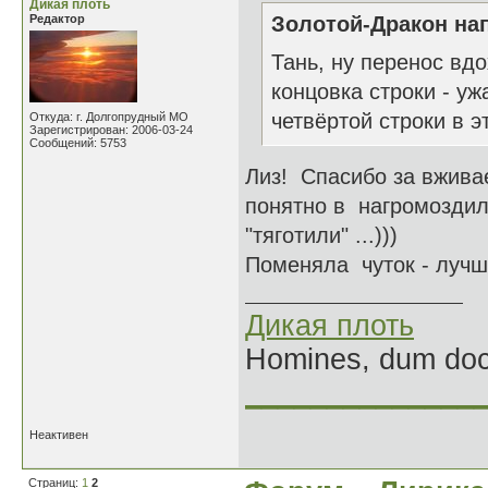
Дикая плоть
Редактор
Золотой-Дракон нап
Тань, ну перенос вдо
концовка строки - у
четвёртой строки в э
Откуда: г. Долгопрудный МО
Зарегистрирован: 2006-03-24
Сообщений: 5753
Лиз! Спасибо за вжива
понятно в нагромоздил
"тяготили" ...)))
Поменяла чуток - лучш
Дикая плоть
Homines, dum doce
______________
Неактивен
Страниц:
1
2