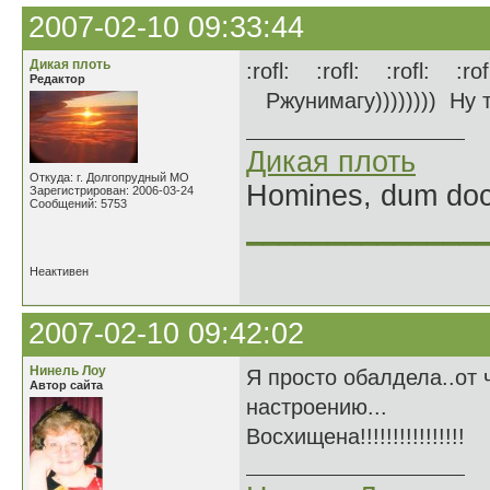
2007-02-10 09:33:44
Дикая плоть
:rofl: :rofl: :rofl: :ro
Редактор
Ржунимагу)))))))) Ну ты
Дикая плоть
Откуда: г. Долгопрудный МО
Homines, dum doce
Зарегистрирован: 2006-03-24
Сообщений: 5753
______________
Неактивен
2007-02-10 09:42:02
Нинель Лоу
Я просто обалдела..от 
Автор сайта
настроению...
Восхищена!!!!!!!!!!!!!!!!