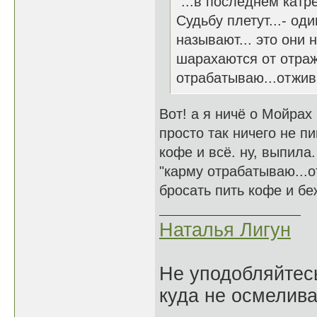
"...в последнем катр
Судьбу плетут...- од
называют... это они 
шарахаются от отраж
отрабатываю...отжив
Вот! а я ничё о Мойрах 
просто так ничего не 
кофе и всё. ну, выпила.
"карму отрабатываю...о
бросать пить кофе и бе
Наталья Лигун
Не уподобляйтесь
куда не осмелива