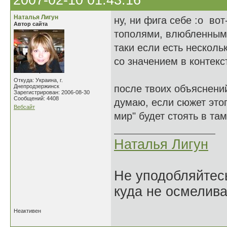
2007-02-10 01:43:16
Наталья Лигун
ну, ни фига себе :o вот
Автор сайта
тополями, влюбленными
таки если есть несколь
со значением в контекс
Откуда: Украина, г.
Днепродзержинск
после твоих объяснений
Зарегистрирован: 2006-08-30
Сообщений: 4408
думаю, если сюжет этог
Вебсайт
мир" будет стоять в та
Наталья Лигун
Не уподобляйтесь
куда не осмелива
Неактивен