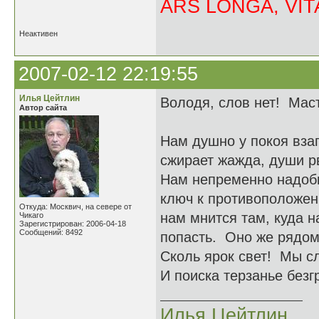
ARS LONGA, VITA
Неактивен
2007-02-12 22:19:55
Илья Цейтлин
Володя, слов нет! Мас
Автор сайта
Нам душно у покоя вза
сжирает жажда, души рв
Нам непременно надоб
ключ к противоположен
Откуда: Москвич, на севере от
нам мнится там, куда н
Чикаго
Зарегистрирован: 2006-04-18
Сообщений: 8492
попасть. Оно же рядом
Сколь ярок свет! Мы с
И поиска терзанье безгр
Илья Цейтлин