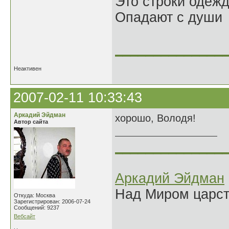
Это строки одеж
Опадают с души
______________
Неактивен
2007-02-11 10:33:43
Аркадий Эйдман
хорошо, Володя!
Автор сайта
______________
Аркадий Эйдман
Над Миром царс
Откуда: Москва
Зарегистрирован: 2006-07-24
Сообщений: 9237
Вебсайт