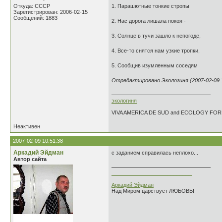
Откуда: СССР
1. Парашютные тонкие стропы
Зарегистрирован: 2006-02-15
Сообщений: 1883
2. Нас дорога лишала покоя -
3. Солнце в тучи зашло к непогоде,
4. Все-то снятся нам узкие тропки,
5. Сообщив изумленным соседям
Отредактировано Экологиня (2007-02-09 1
экологиня
VIVA AMERICA DE SUD and ECOLOGY FO
Неактивен
2007-02-09 10:51:38
Аркадий Эйдман
с заданием справилась неплохо...
Автор сайта
___________________________
Аркадий Эйдман
Над Миром царствует ЛЮБОВЬ!