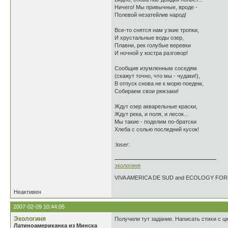
Ничего! Мы привычные, вроде -
Полевой незатейлив народ!
Все-то снятся нам узкие тропки,
И хрустальные воды озер,
Плавни, рек голубые веревки
И ночной у костра разговор!
Сообщив изумленным соседям
(скажут точно, что мы - чудаки!),
В отпуск снова не к морю поедем,
Собираем свои рюкзаки!
Ждут озер акварельные краски,
Ждут река, и поля, и лесок...
Мы такие - поделим по-братски
Хлеба с солью последний кусок!
:loser:
экологиня
VIVA AMERICA DE SUD and ECOLOGY FO
Неактивен
2007-02-09 10:44:05
Экологиня
Получили тут задание. Написать стихи с ци
Латиноамериканка из Минска