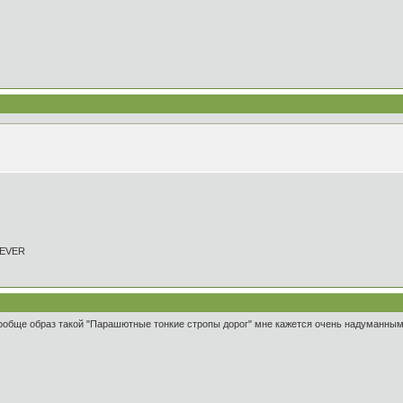
REVER
 вообще образ такой "Парашютные тонкие стропы дорог" мне кажется очень надуманным