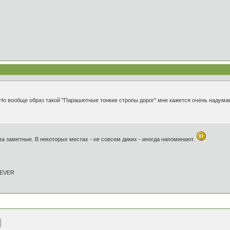
. Но вообще образ такой "Парашютные тонкие стропы дорог" мне кажется очень надум
два заметные. В некоторых местах - не совсем диких - иногда напоминают.
REVER