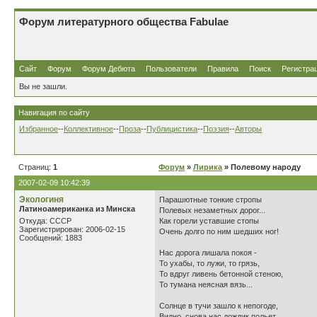
Форум литературного общества Fabulae
Сайт
Форум
Форум Дебюта
Пользователи
Правила
Поиск
Регистра
Вы не зашли.
Навигация по сайту
Избранное
--
Коллективное
--
Проза
--
Публицистика
--
Поэзия
--
Авторы
Страниц:
1
Форум
»
Лирика
» Полевому народу
2007-02-09 10:42:39
Экологиня
Парашютные тонкие стропы
Латиноамериканка из Минска
Полевых незаметных дорог...
Откуда: СССР
Как горели уставшие стопы
Зарегистрирован: 2006-02-15
Очень долго по ним шедших ног!
Сообщений: 1883
Нас дорога лишала покоя -
То ухабы, то лужи, то грязь,
То вдруг ливень бетонной стеною,
То тумана неясная вязь...
Солнце в тучи зашло к непогоде,
Видно, снова нас дождик польет...