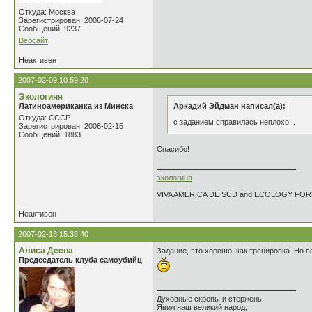
Откуда: Москва
Зарегистрирован: 2006-07-24
Сообщений: 9237
Вебсайт
Неактивен
2007-02-09 10:59:20
Экологиня
Латиноамериканка из Минска
Аркадий Эйдман написал(а):
Откуда: СССР
с заданием справилась неплохо...
Зарегистрирован: 2006-02-15
Сообщений: 1883
Спасибо!
экологиня
VIVA AMERICA DE SUD and ECOLOGY FO
Неактивен
2007-02-13 15:33:40
Алиса Деева
Задание, это хорошо, как тренировка. Но
Председатель клуба самоубийц
Духовные скрепы и стержень
Явил наш великий народ,