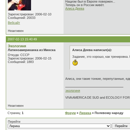
Нацизм был в Европе повержен...
Теперь он в России живёт.
Алиса Деева
Зарегистрирован: 2006-02-10
Сообщений: 20033
Вебсайт
Неактивен
2007-02-13 15:40:49
Экологиня
Латиноамериканка из Минска
Алиса Деева написал(а):
Откуда: СССР
Задание, это хорошо, как тренировка
Зарегистрирован: 2006-02-15
Сообщений: 1883
Алиса, они такие тонкие, перепутанные, е
экологиня
VIVA AMERICA DE SUD and ECOLOGY FO
Неактивен
Страниц:
1
Форум
»
Лирика
» Полевому народу
Перейти