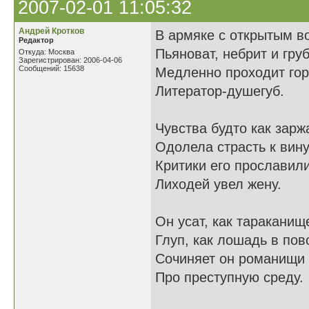
2007-02-01 11:05:32
Андрей Кротков
В армяке с открытым в
Редактор
Пьяноват, небрит и груб
Откуда: Москва
Зарегистрирован: 2006-04-06
Сообщений: 15638
Медленно проходит го
Литератор-душегуб.
Чувства будто как зарж
Одолела страсть к вину
Критики его прославили
Лиходей увел жену.
Он усат, как тараканищ
Глуп, как лошадь в пов
Сочиняет он романищи
Про преступную среду.