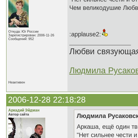
Чем великодушие Любви!"
Откуда: Юг России
:applause2:
Зарегистрирован: 2006-11-26
Сообщений: 952
Любви связующая 
Людмила Русако
Неактивен
2006-12-28 22:18:28
Аркадий Эйдман
Автор сайта
Людмила Русаковск
Аркаша, ещё один тв
"Нет сильнее чести и