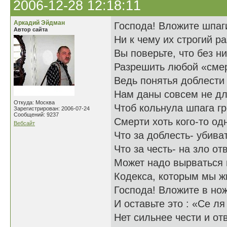
2006-12-28 12:18:11
Аркадий Эйдман
Господа! Вложите шпаг
Автор сайта
Ни к чему их строгий ра
Вы поверьте, что без н
Разрешить любой «сме
Ведь понятья доблести 
Нам даны совсем не дл
Откуда: Москва
Чтоб кольнула шпага г
Зарегистрирован: 2006-07-24
Сообщений: 9237
Смерти хоть кого-то од
Вебсайт
Что за доблесть- убива
Что за честь- на зло от
Может надо вырваться 
Кодекса, которым мы 
Господа! Вложите в но
И оставьте это : «Се л
Нет сильнее чести и от