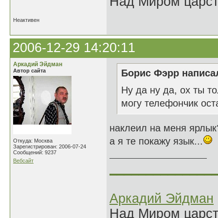
Над Миром царс
Неактивен
2006-12-29 14:20:11
Аркадий Эйдман
Автор сайта
Борис Фэрр написал
Ну да ну да, ох ты т
могу телефончик оста
наклеил на меня ярлык
а я те покажу язык...
Откуда: Москва
Зарегистрирован: 2006-07-24
Сообщений: 9237
Вебсайт
______________
Аркадий Эйдман
Над Миром царс