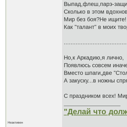
Выпад,флеш,парэ-защи
Сколько в этом вдохно
Мир без боя?Не ищите!
Как "талант" в моих тв
.....................................
Но,к Аркадию,я лично,
Появлюсь совсем инач
Вместо шпаги,две "Сто
А закуску...в ножны спр
С праздником всех! Мир
"Делай что долж
Неактивен