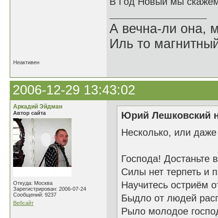
В Год Новый мы скажем
А вечна-ли она,
Иль то магнитны
Неактивен
2006-12-29 13:43:02
Аркадий Эйдман
Автор сайта
Юрий Лешковский н
Несколько, или даже
Господа! Достаньте 
Силы нет терпеть и 
Научитесь остриём о
Откуда: Москва
Зарегистрирован: 2006-07-24
Сообщений: 9237
Быдло от людей расп
Вебсайт
Рыло молодое госпо