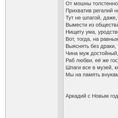
От мошны толстенно
Прихватив регалий не
Тут не шпагой, даже
Вымести из обществ
Нищету ума, уродств
Вот, тогда, на равны
Выяснять без драки, 
Чина муж достойный,
Раб любви, её же го
Шпаги все в музей, к
Мы на память внука
Аркадий с Новым го