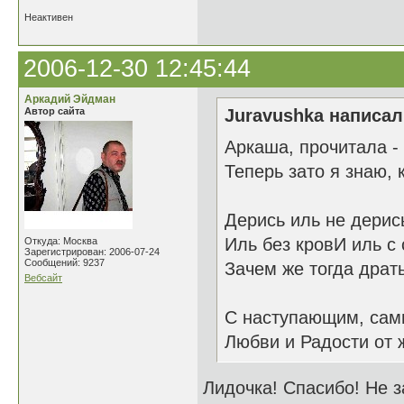
Неактивен
2006-12-30 12:45:44
Аркадий Эйдман
Автор сайта
Juravushka написал(
Аркаша, прочитала -
Теперь зато я знаю,
Дерись иль не дерис
Иль без кровИ иль с
Откуда: Москва
Зарегистрирован: 2006-07-24
Сообщений: 9237
Зачем же тогда драт
Вебсайт
С наступающим, сам
Любви и Радости от 
Лидочка! Спасибо! Не з