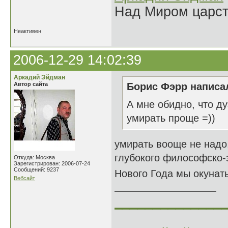
Над Миром царс
Неактивен
2006-12-29 14:02:39
Аркадий Эйдман
Автор сайта
Борис Фэрр написал
А мне обидно, что ду
умирать проще =))
умирать вооще не надо,
глубокого философско-
Откуда: Москва
Зарегистрирован: 2006-07-24
Сообщений: 9237
Нового Года мы окунать
Вебсайт
______________