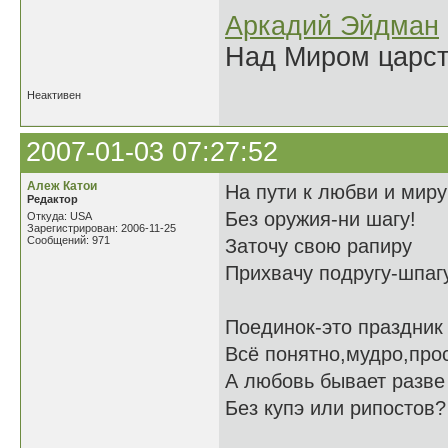
Аркадий Эйдман
Над Миром царс
Неактивен
2007-01-03 07:27:52
Алеж Катои
На пути к любви и миру
Редактор
Без оружия-ни шагу!
Откуда: USA
Зарегистрирован: 2006-11-25
Сообщений: 971
Заточу свою рапиру
Прихвачу подругу-шпаг
Поединок-это праздник
Всё понятно,мудро,про
А любовь бывает разве
Без купэ или рипостов?