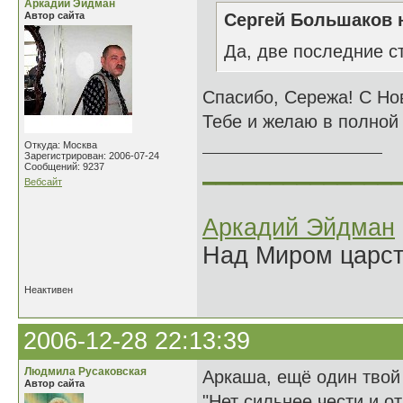
Аркадий Эйдман
Автор сайта
Сергей Большаков н
Да, две последние стр
Спасибо, Сережа! С Нов
Тебе и желаю в полной
Откуда: Москва
Зарегистрирован: 2006-07-24
______________
Сообщений: 9237
Вебсайт
Аркадий Эйдман
Над Миром царс
Неактивен
2006-12-28 22:13:39
Людмила Русаковская
Аркаша, ещё один твой
Автор сайта
"Нет сильнее чести и о