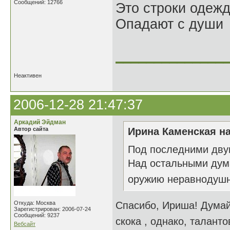
Сообщений: 12766
Это строки одеж
Опадают с души
______________
Неактивен
2006-12-28 21:47:37
Аркадий Эйдман
Автор сайта
Ирина Каменская на
Под последними дву
Над остальными дум
оружию неравнодуш
Откуда: Москва
Спасибо, Ириша! Думай,
Зарегистрирован: 2006-07-24
Сообщений: 9237
скока , однако, талантов
Вебсайт