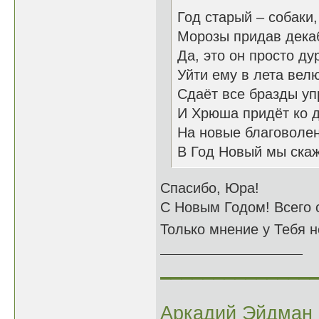
Год старый – собаки,
Морозы придав дека
Да, это он просто ду
Уйти ему в лета вел
Сдаёт все бразды уп
И Хрюша придёт ко д
На новые благоволе
В Год Новый мы скаж
Спасибо, Юра!
С Новым Годом! Всего 
Только мнение у Тебя н
______________
Аркадий Эйдман