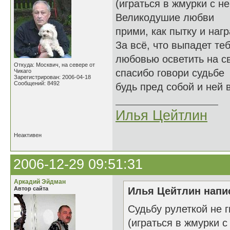
(играться в жмурки с не
Великодушие любви
прими, как пытку и нагр
За всё, что выпадет те
любовью осветить на св
Откуда: Москвич, на севере от
спасибо говори судьбе
Чикаго
Зарегистрирован: 2006-04-18
Сообщений: 8492
будь пред собой и ней в
Илья Цейтлин
Неактивен
2006-12-29 09:51:31
Аркадий Эйдман
Автор сайта
Илья Цейтлин напис
Судьбу рулеткой не 
(играться в жмурки с