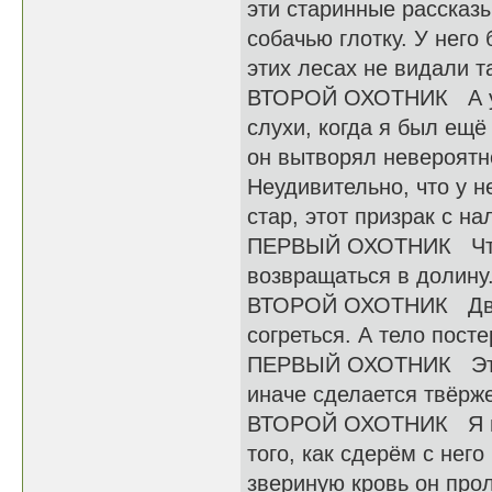
эти старинные рассказы
собачью глотку. У него
этих лесах не видали т
ВТОРОЙ ОХОТНИК А у м
слухи, когда я был ещё
он вытворял невероятн
Неудивительно, что у н
стар, этот призрак с н
ПЕРВЫЙ ОХОТНИК Что с
возвращаться в долину.
ВТОРОЙ ОХОТНИК Двине
согреться. А тело посте
ПЕРВЫЙ ОХОТНИК Это не
иначе сделается твёрж
ВТОРОЙ ОХОТНИК Я вот
того, как сдерём с нег
звериную кровь он проли