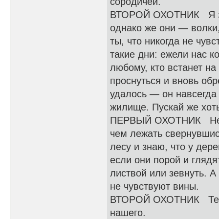
сородичей.
ВТОРОЙ ОХОТНИК Я зна
однако же они — волки,
ты, что никогда не чу
такие дни: ежели нас к
любому, кто встанет на
проснуться и вновь обре
удалось — он навсегда 
жилище. Пускай же хоть
ПЕРВЫЙ ОХОТНИК Не ду
чем лежать свернувшис
лесу и знаю, что у дер
если они порой и глядя
листвой или зевнуть. А
не чувствуют вины.
ВТОРОЙ ОХОТНИК Тебя 
нашего.