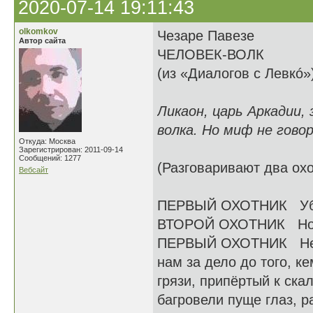
2020-07-14 19:11:43
olkomkov
Чезаре Павезе
Автор сайта
ЧЕЛОВЕК-ВОЛК
(из «Диалогов с Левкó»
Ликаон, царь Аркадии,
волка. Но миф не говор
Откуда: Москва
Зарегистрирован: 2011-09-14
Сообщений: 1277
(Разговаривают два охо
Вебсайт
ПЕРВЫЙ ОХОТНИК Убит
ВТОРОЙ ОХОТНИК Но м
ПЕРВЫЙ ОХОТНИК Не на
нам за дело до того, к
грязи, припёртый к ска
багровели пуще глаз, р