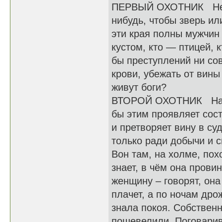
ПЕРВЫЙ ОХОТНИК Не зн
нибудь, чтобы зверь и
эти края полны мужчин 
кустом, кто — птицей, 
бы преступлений ни со
крови, убежать от вины
живут боги?
ВТОРОЙ ОХОТНИК Наказа
бы этим проявляет сост
и претворяет вину в су
только ради добычи и с
Вон там, на холме, пох
знает, в чём она прови
женщину – говорят, она
плачет, а по ночам дрож
знала покоя. Собственн
пошевелили. Поговарив