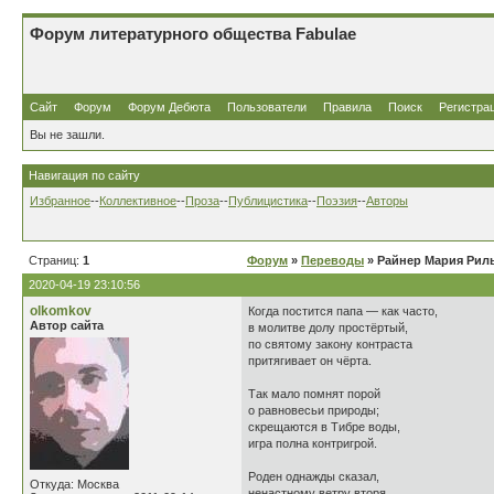
Форум литературного общества Fabulae
Сайт
Форум
Форум Дебюта
Пользователи
Правила
Поиск
Регистра
Вы не зашли.
Навигация по сайту
Избранное
--
Коллективное
--
Проза
--
Публицистика
--
Поэзия
--
Авторы
Страниц:
1
Форум
»
Переводы
» Райнер Мария Риль
2020-04-19 23:10:56
olkomkov
Когда постится папа — как часто,
Автор сайта
в молитве долу простёртый,
по святому закону контраста
притягивает он чёрта.
Так мало помнят порой
о равновесьи природы;
скрещаются в Тибре воды,
игра полна контригрой.
Роден однажды сказал,
Откуда: Москва
ненастному ветру вторя