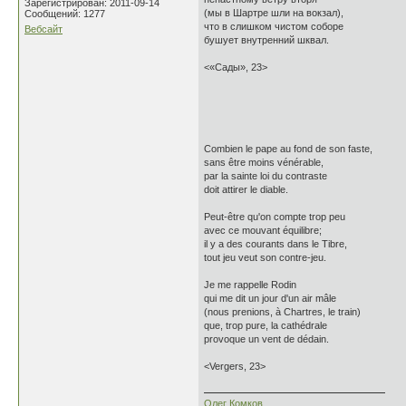
Зарегистрирован: 2011-09-14
(мы в Шартре шли на вокзал),
Сообщений: 1277
что в слишком чистом соборе
Вебсайт
бушует внутренний шквал.
<«Сады», 23>
Combien le pape au fond de son faste,
sans être moins vénérable,
par la sainte loi du contraste
doit attirer le diable.
Peut-être qu'on compte trop peu
avec ce mouvant équilibre;
il y a des courants dans le Tibre,
tout jeu veut son contre-jeu.
Je me rappelle Rodin
qui me dit un jour d'un air mâle
(nous prenions, à Chartres, le train)
que, trop pure, la cathédrale
provoque un vent de dédain.
<Vergers, 23>
Олег Комков