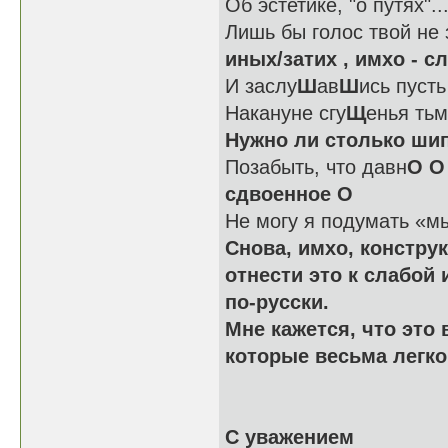
Об эстетике, "о путях"..
Лишь бы голос твой не 
иных/затих , имхо - 
И заслу
Ш
ав
Ш
ись пусть
Накануне сгу
Щ
енья ть
Нужно ли столько ши
Позабыть, что давн
О
О
сдвоенное О
Не могу я подумать «м
Снова, имхо, констру
отнести это к слабой 
по-русски.
Мне кажется, что это
которые весьма легко
С уважением