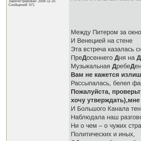
Зарегистрирован: 2006-11-25
Сообщений: 971
Между Питером за окн
И Венецией на стене
Эта встреча казалась с
Пре
Д
осеннего
Д
ня на
Д
Музыкальная
Д
ребе
Д
е
Вам не кажется изли
Рассыпалась, белел ф
Пожалуйста, проверьте
хочу утверждать),мне
И Большого Канала тен
Наблюдала наш разгов
Ни о чем – о чужих стр
Политических и иных,