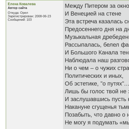
Елена Ковалева
Между Питером за окн
Автор сайта
И Венецией на стене
Откуда: Орел
Зарегистрирован: 2008-06-23
Сообщений: 103
Эта встреча казалась с
Предосеннего дня на д
Музыкальная дребеден
Рассыпалась, белел ф
И Большого Канала тен
Наблюдала наш разгов
Ни о чем – о чужих стр
Политических и иных,
Об эстетике, "о путях"..
Лишь бы голос твой не 
И заслушавшись пусть 
Накануне сгущенья тьм
Позабыть, что давно о 
Не могу я подумать «м