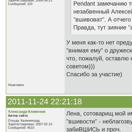
Зарегистрирован: 2008-06-23
Pendant замечанию тё
Сообщений: 103
незабвенный Алексе
"вшивоват". А отчего
Правда, тут зияние "а
У меня как-то нет пре
"внимая ему" о дружеск
что, пожалуй, оставлю 
советом)))
Спасибо за участие)
Неактивен
2011-11-24 22:21:18
Александр Клименок
Лена, сотоварищ мой и
Автор сайта
"вшивости" - неблагоз
Откуда: Калининград
Зарегистрирован: 2007-02-10
Сообщений: 4610
забиВШИСЬ и проч.