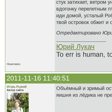
стук затихает, ветром у
вдогонку перелетным п
иди домой, усталый Роб
твой островок обжит и 
Отредактировано Юрий 
Юрий Лукач
To err is human, to
Неактивен
2011-11-16 11:40:51
Игорь Рыжий
Объёмный и зримый остр
Автор сайта
яишня из лёдика не пр