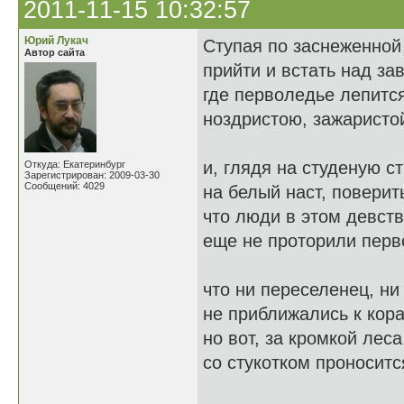
2011-11-15 10:32:57
Юрий Лукач
Ступая по заснеженной
Автор сайта
прийти и встать над за
где перволедье лепится
ноздристою, зажаристо
и, глядя на студеную с
Откуда: Екатеринбург
Зарегистрирован: 2009-03-30
Сообщений: 4029
на белый наст, поверит
что люди в этом девст
еще не проторили перв
что ни переселенец, ни
не приближались к кор
но вот, за кромкой лес
со стукотком проносит