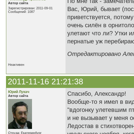
По мне так - замечатель
Автор сайта
Вас, Юрий, бывает (пос
Зарегистрирован: 2011-09-01
Сообщений: 1087
приветствуется, потому
очень силён в орнитоло
улетают что ли? Утки 
пернатые уж перебираю
Отредактировано Алекс
Неактивен
2011-11-16 21:21:38
Юрий Лукач
Спасибо, Александр!
Автор сайта
Вообще-то я имел в ви
"вдогонку улетевшим п
и не вызывает у меня о
Ледостав в стихотворен
Откуда: Екатеринбург