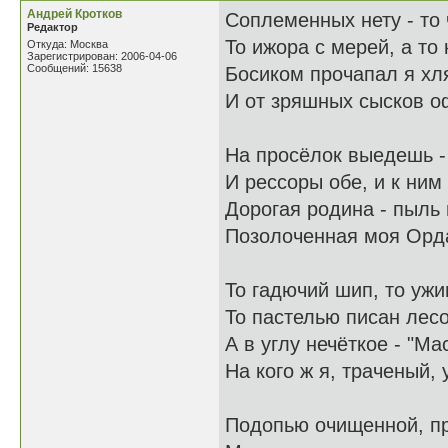
Андрей Кротков
Соплеменных нету - то 
Редактор
То ижора с мерей, а то 
Откуда: Москва
Зарегистрирован: 2006-04-06
Сообщений: 15638
Босиком прочапал я хля
И от зряшных сысков о
На просёлок выедешь -
И рессоры обе, и к ним
Дорогая родина - пыль 
Позолоченная моя Орд
То гадючий шип, то ужи
То пастелью писан лес
А в углу нечёткое - "Мас
На кого ж я, траченый,
Подопью очищенной, п