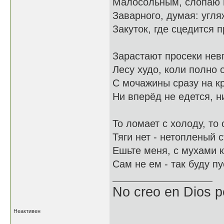
Малосольным, слопаю 
Заварного, думая: угля
Закуток, где сцедится п
Зарастают просеки нев
Лесу худо, коли полно о
С мочажины сразу на кр
Ни вперёд не едется, н
То ломает с холоду, то 
Тяги нет - нетопленый 
Ешьте меня, с мухами 
Сам не ем - так буду п
No creo en Dios p
Неактивен