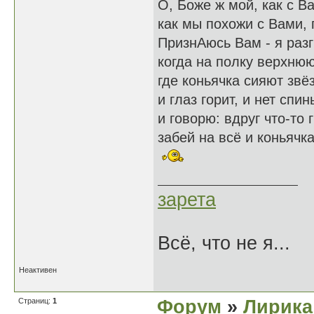
О, Боже ж мой, как с В
как мы похожи с Вами, 
ПризнАюсь Вам - я раз
когда на полку верхню
где коньячка сияют звё
и глаз горит, и нет спи
и говорю: вдруг что-то 
забей на всё и коньячк
зарета
Всё, что не я...
Неактивен
Страниц:
1
Форум
»
Лирика