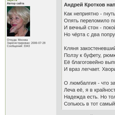
зарета
Автор сайта
Андрей Кротков нап
Как неприятно - гнут
Опять переломило п
И вечный стон - поко
Но чёрта с два попру
Откуда: Москва
Зарегистрирован: 2006-07-28
Сообщений: 3343
Кляня закостеневший
Ползу к буфету, рюм
Её благоговейно вып
И враз легчает. Хвори
О люмбалгия - что за
Леча её, я в крайнос
Надежда есть. Но то
Сопьюсь в тот самый 