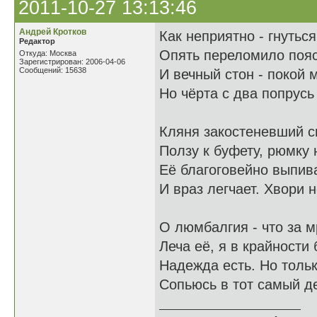
2011-10-27 13:13:46
Андрей Кротков
Как неприятно - гнуться
Редактор
Опять переломило пояс
Откуда: Москва
Зарегистрирован: 2006-04-06
Сообщений: 15638
И вечный стон - покой м
Но чёрта с два попрусь
Кляня закостеневший с
Ползу к буфету, рюмку
Её благоговейно выпив
И враз легчает. Хвори н
О люмбалгия - что за мр
Леча её, я в крайности
Надежда есть. Но тольк
Сопьюсь в тот самый де