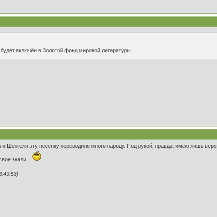
й будет включён в Золотой фонд мировой литературы.
и Шенгели эту песенку переводило много народу. Под рукой, правда, имею лишь версии
свое знали...
:49:53)