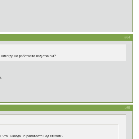
#64
 никогда не работаете над стихом?..
е.
#65
 что никогда не работаете над стихом?..