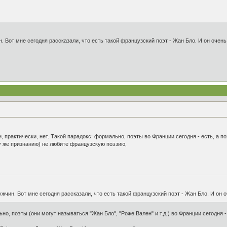
. Вот мне сегодня рассказали, что есть такой французский поэт - Жан Бло. И он очень
практически, нет. Такой парадокс: формально, поэты во Франции сегодня - есть, а поэ
у же признанию) не любите французскую поэзию,
жчин. Вот мне сегодня рассказали, что есть такой французский поэт - Жан Бло. И он 
о, поэты (они могут называться "Жан Бло", "Роже Вален" и т.д.) во Франции сегодня - 