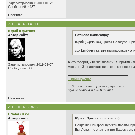
Зарегистрирован: 2009-01-23
Сообщений: 4437
Неактивен
2011-10-16 01:07:11
Юрий Юрченко
Автор сайта
Батшеба написал(а):
Юрий (Юрченко), кроме Сологуба, Брюс
зря Вы бочку катите на классиков - эт
А кто говорит, что "не знали"?.. Я против
Зарегистрирован: 2011-09-07
меньше. Это конкретное стихотворение, на
Сообщений: 838
Юрий Юрченко
.
"...Все на свете, друг мой, пустяки, -
Музыка важна лишь и стихи..."
Неактивен
2011-10-16 02:36:32
Елене Лаки
Автор сайта
Юрий Юрченко написал(а):
Современной французской поэзии, прак
Вы, Лена, не знаете и (по Вашему же