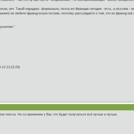
ки, нет. Такой парадокс: формально, поэты во Франции сегодня - есть, а поээзии - не
нанию) не любите французскую поэзию, поэтому рассуждаете о том, кто из французов
шетке."
13 13:12:25)
ои тексты. Но со временем у Вас это будет получаться всё лучше и лучше.