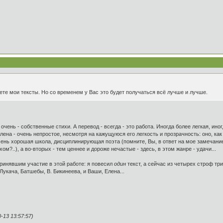
ете мои тексты. Но со временем у Вас это будет получаться всё лучше и лучше.
е очень - собственные стихи. А перевод - всегда - это работа. Иногда более легкая, ино
лена - очень непростое, несмотря на кажущуюся его легкость и прозрачность: оно, ка
 очень хорошая школа, дисциплинирующая поэта (помните, Вы, в ответ на мое замечани
хом?..), а во-вторых - тем ценнее и дороже нечастые - здесь, в этом жанре - удачи...
 принявшим участие в этой работе: я повесил
один
текст, а сейчас из четырех строф тр
укача, Батшебы, В. Бикинеева, и Ваши, Елена...
13 13:57:57)