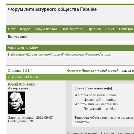
Форум литературного общества Fabulae
Сайт
Форум
Форум Дебюта
Пользователи
Правила
Поиск
Регистра
Вы не зашли.
Навигация по сайту
Избранное
--
Коллективное
--
Проза
--
Публицистика
--
Поэзия
--
Авторы
Страниц:
1
2
3
4
Форум
»
Лирика
» Какой покой, там, за 
2011-10-13 13:08:58
Юрий Юрченко
Автор сайта
Елене Лаки написал(а):
И в этом небе моем – звон
Церковный – тихий…
И с этой пальмы льется звон
Печальный, птичий…
Зарегистрирован: 2011-09-07
Тепереча мОем звон и звон с пальмы к
Сообщений: 838
в болото?
По поводу "в моем" - Вы правы, а насчет о