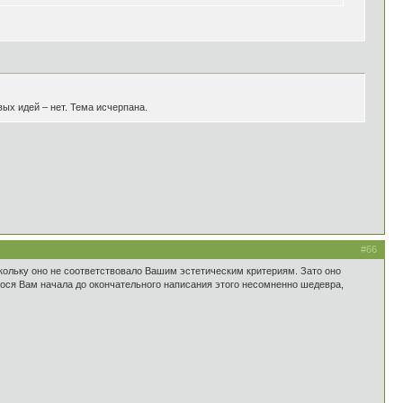
вых идей – нет. Тема исчерпана.
#66
скольку оно не соответствовало Вашим эстетическим критериям. Зато оно
ося Вам начала до окончательного написания этого несомненно шедевра,