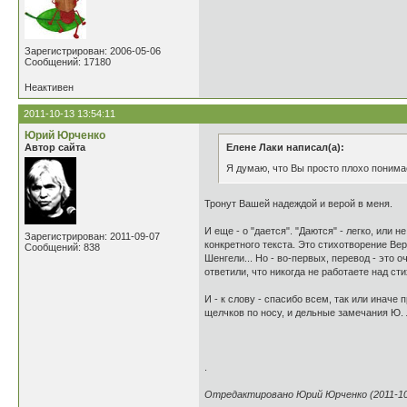
Зарегистрирован: 2006-05-06
Сообщений: 17180
Неактивен
2011-10-13 13:54:11
Юрий Юрченко
Автор сайта
Елене Лаки написал(а):
Я думаю, что Вы просто плохо понима
Тронут Вашей надеждой и верой в меня.
И еще - о "дается". "Даются" - легко, или н
Зарегистрирован: 2011-09-07
конкретного текста. Это стихотворение Вер
Сообщений: 838
Шенгели... Но - во-первых, перевод - это
ответили, что никогда не работаете над сти
И - к слову - спасибо всем, так или иначе
щелчков по носу, и дельные замечания Ю. Л
.
Отредактировано Юрий Юрченко (2011-10-