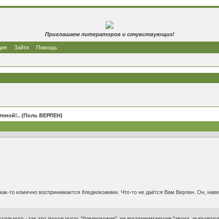
Приглашаем литераторов и сочувствующих!
ция
Зайти
Помощь
стеной!.. (Поль ВЕРЛЕН)
ак-то комично воспринимается бледнокожими. Что-то не даётся Вам Верлен. Он, навер
стального - так это лучше пусть "бледнокожие", не воспринимающие "звона, льющегося