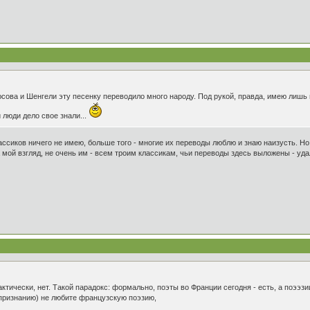
ова и Шенгели эту песенку переводило много народу. Под рукой, правда, имею лишь ве
и люди дело свое знали...
 классиков ничего не имею, больше того - многие их переводы люблю и знаю наизусть. Н
 мой взгляд, не очень им - всем троим классикам, чьи переводы здесь выложены - удал
тически, нет. Такой парадокс: формально, поэты во Франции сегодня - есть, а поээзии
 признанию) не любите французскую поэзию,