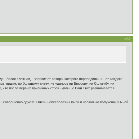
#63
гда - более сложная, - зависит от автора, которого переводишь, и - от каждого
к мы видим, по большому счету, не удалось ни Брюсову, ни Сологубу, ни
е, что после первых приличных строк - дальше Ваш стих разваливается,
и - совершенно
другие
. Очень небесполезны были и несколько полученных мной