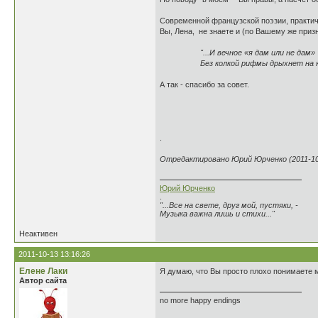
Современной французской поэзии, практичес
Вы, Лена, не знаете и (по Вашему же приз
"...И вечное «я дам или не дам»
Без колкой рифмы дрыхнет на ку
А так - спасибо за совет.
.
Отредактировано Юрий Юрченко (2011-10-
Юрий Юрченко
.
"...Все на свете, друг мой, пустяки, -
Музыка важна лишь и стихи..."
Неактивен
2011-10-13 13:16:26
Елене Лаки
Я думаю, что Вы просто плохо понимаете м
Автор сайта
no more happy endings