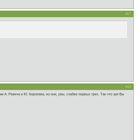
#67
#68
 А. Ревича и Ю. Корнеева, но они, увы, слабее первых трех. Так что зря Вы