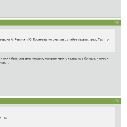
#69
рсии А. Ревича и Ю. Корнеева, но они, увы, слабее первых трех. Так что
о и они - были живыми людьми, которым что-то удавалось больше, что-то -
ось...
#70
 - нет.