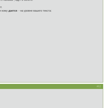
т.
 и кому
дается
- на уровне вашего текста:
#62