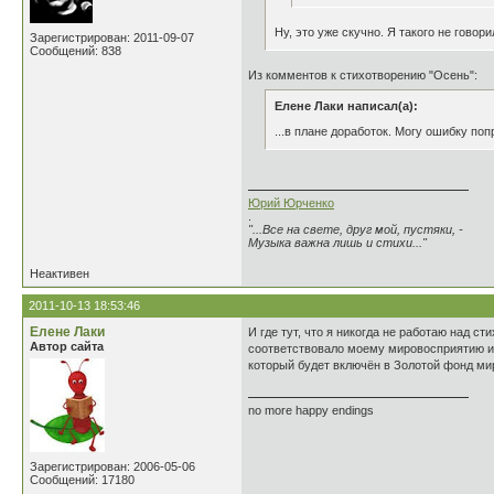
Ну, это уже скучно. Я такого не говори
Зарегистрирован: 2011-09-07
Сообщений: 838
Из комментов к стихотворению "Осень":
Елене Лаки написал(а):
...в плане доработок. Могу ошибку поп
Юрий Юрченко
.
"...Все на свете, друг мой, пустяки, -
Музыка важна лишь и стихи..."
Неактивен
2011-10-13 18:53:46
Елене Лаки
И где тут, что я никогда не работаю над 
Автор сайта
соответствовало моему мировосприятию и 
который будет включён в Золотой фонд ми
no more happy endings
Зарегистрирован: 2006-05-06
Сообщений: 17180