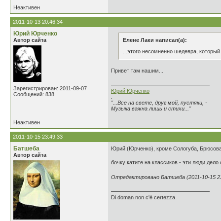
Неактивен
2011-10-13 20:46:34
Юрий Юрченко
Автор сайта
Елене Лаки написал(а):
...этого несомненно шедевра, которы
Привет там нашим...
Зарегистрирован: 2011-09-07
Юрий Юрченко
Сообщений: 838
.
"...Все на свете, друг мой, пустяки, -
Музыка важна лишь и стихи..."
Неактивен
2011-10-15 23:49:33
Батшеба
Юрий (Юрченко), кроме Сологуба, Брюсова 
Автор сайта
бочку катите на классиков - эти люди дело 
Отредактировано Батшеба (2011-10-15 23
Di doman non c'è certezza.