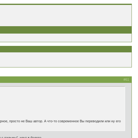
#61
ное, просто не Ваш автор. А что-то современное Вы переводили или ну его
 с пальмы", идут в болото.