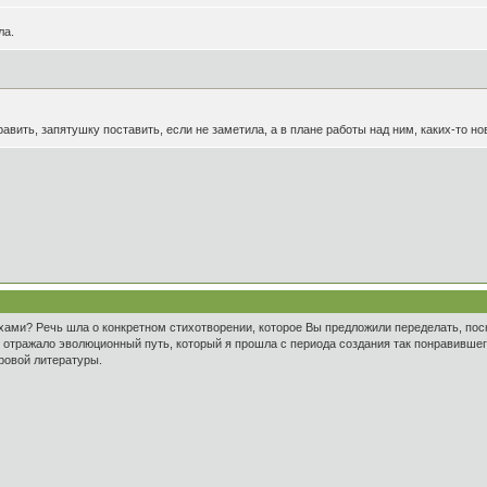
ла.
равить, запятушку поставить, если не заметила, а в плане работы над ним, каких-то но
стихами? Речь шла о конкретном стихотворении, которое Вы предложили переделать, по
отражало эволюционный путь, который я прошла с периода создания так понравившег
ровой литературы.