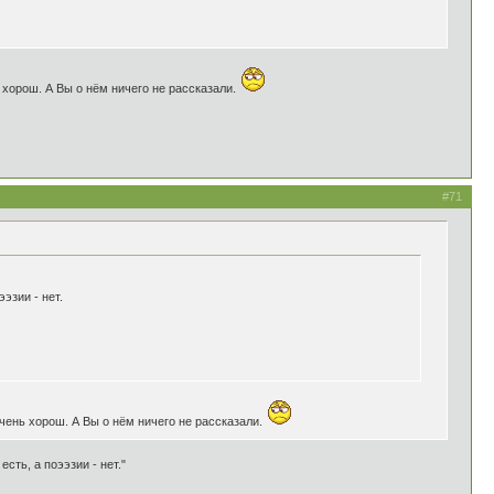
 хорош. А Вы о нём ничего не рассказали.
#71
эзии - нет.
очень хорош. А Вы о нём ничего не рассказали.
есть, а поээзии - нет."