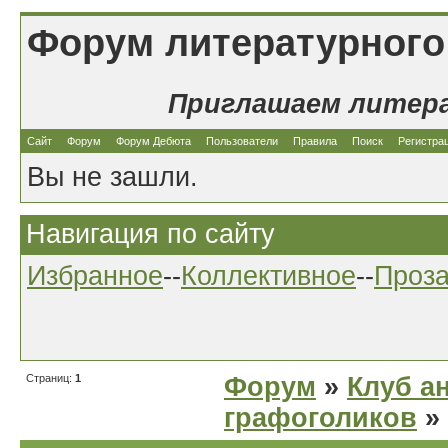
Форум литературного
Приглашаем литер
Сайт
Форум
Форум Дебюта
Пользователи
Правила
Поиск
Регистра
Вы не зашли.
Навигация по сайту
Избранное
--
Коллективное
--
Проз
Страниц:
1
Форум
»
Клуб а
графоголиков
»