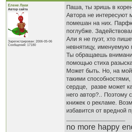
Елене Лаки
Паша, ты зришь в корен
Автор сайта
Автора не интересуют м
помешан на них. Парф
поглубже. Задействова
Али я не пуэт, хто пи
Зарегистрирован: 2006-05-06
Сообщений: 17180
невнятицу, именуемую 
Ты обращаешь внимание
помощью стиха разыска
Может быть. Но, на мо
такими способностями, 
сердце, разве может ка
него автор?.. Поэтому
книжек о рекламе. Возм
избавится от вредной п
no more happy en