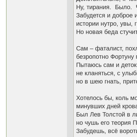
Ну, тирания. Было. 
Забудется и доброе и
истории нутро, увы, 
Но новая беда стучит
Сам – фаталист, пох
безропотно Фортуну 
Пытаюсь сам и деток
не кланяться, с улыб
но в шею гнать, прит
Хотелось бы, коль м
минувших дней кров
Был Лев Толстой в л
но чушь его теория 
Забудешь, всё вороти