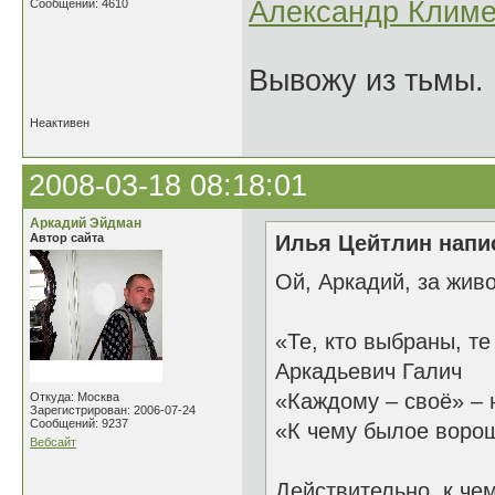
Александр Климе
Сообщений: 4610
Вывожу из тьмы. 
Неактивен
2008-03-18 08:18:01
Аркадий Эйдман
Автор сайта
Илья Цейтлин напис
Ой, Аркадий, за живо
«Те, кто выбраны, те
Аркадьевич Галич
«Каждому – своё» – 
Откуда: Москва
Зарегистрирован: 2006-07-24
Сообщений: 9237
«К чему былое воро
Вебсайт
Действительно, к че