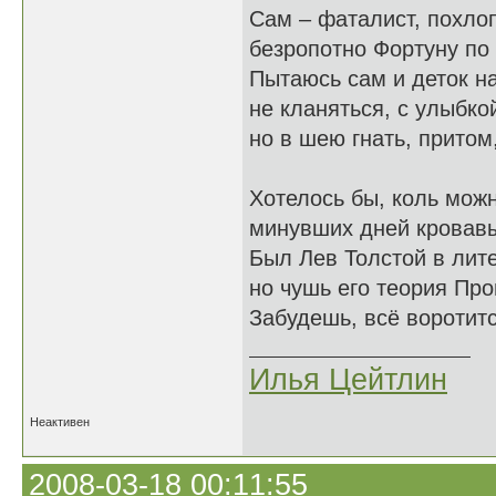
Сам – фаталист, похло
безропотно Фортуну по 
Пытаюсь сам и деток на
не кланяться, с улыбкой
но в шею гнать, притом
Хотелось бы, коль мож
минувших дней кровавы
Был Лев Толстой в лите
но чушь его теория Пр
Забудешь, всё воротитс
Илья Цейтлин
Неактивен
2008-03-18 00:11:55