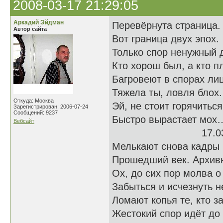
2008-03-17 21:29:05
Аркадий Эйдман
Перевёрнута страница.
Автор сайта
Вот граница двух эпох.
Только спор ненужный 
Кто хорош был, а кто п
Багровеют в спорах лиц
Тяжела ты, ловля блох.
Откуда: Москва
Эй, не стоит горячиться
Зарегистрирован: 2006-07-24
Сообщений: 9237
Быстро вырастает мох
Вебсайт
17.03.
Мелькают снова кадры 
Прошедший век. Архив
Ох, до сих пор молва о
Забыться и исчезнуть н
Ломают копья те, кто за
Жестокий спор идёт до