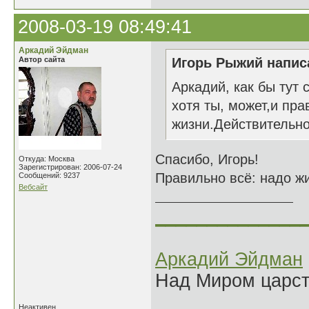
2008-03-19 08:49:41
Аркадий Эйдман
Автор сайта
Игорь Рыжий написа
Аркадий, как бы тут
хотя ты, может,и пра
жизни.Действительно 
Спасибо, Игорь!
Откуда: Москва
Зарегистрирован: 2006-07-24
Правильно всё: надо жи
Сообщений: 9237
Вебсайт
______________
Аркадий Эйдман
Над Миром царс
Неактивен