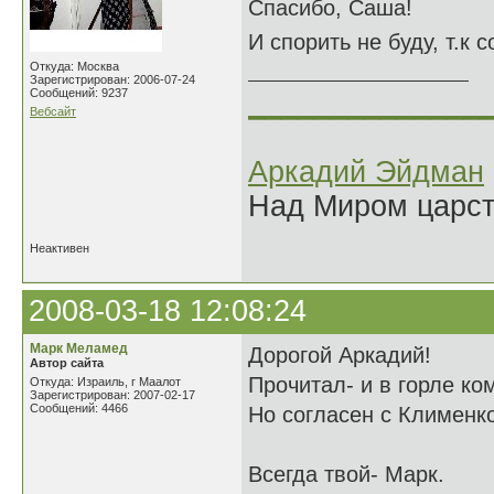
Спасибо, Саша!
И спорить не буду, т.к 
Откуда: Москва
Зарегистрирован: 2006-07-24
Сообщений: 9237
______________
Вебсайт
Аркадий Эйдман
Над Миром царс
Неактивен
2008-03-18 12:08:24
Марк Меламед
Дорогой Аркадий!
Автор сайта
Прочитал- и в горле ком
Откуда: Израиль, г Маалот
Зарегистрирован: 2007-02-17
Сообщений: 4466
Но согласен с Клименко
Всегда твой- Марк.