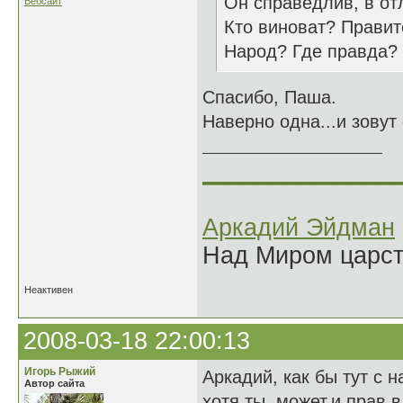
Он справедлив, в отл
Вебсайт
Кто виноват? Прави
Народ? Где правда? 
Спасибо, Паша.
Наверно одна...и зовут
______________
Аркадий Эйдман
Над Миром царс
Неактивен
2008-03-18 22:00:13
Игорь Рыжий
Аркадий, как бы тут с 
Автор сайта
хотя ты, может,и прав 