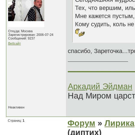
Тех, что вершим, иль
Мне кажется пустым
Кому судить, коль н
Откуда: Москва
Зарегистрирован: 2006-07-24
Сообщений: 9237
Вебсайт
спасибо, Зареточка...тро
______________
Аркадий Эйдман
Над Миром царс
Неактивен
Страниц:
1
Форум
»
Лирика
(диптих)