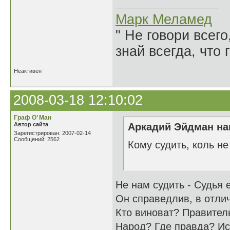
Марк Меламед
" Не говори всего
знай всегда, что 
Неактивен
2008-03-18 12:10:02
Граф О’ Ман
Автор сайта
Аркадий Эйдман нап
Зарегистрирован: 2007-02-14
Сообщений: 2562
Кому судить, коль н
17.03
Не нам судить - Судья 
Он справедлив, в отлич
Кто виноват? Правите
Народ? Где правда? Ис