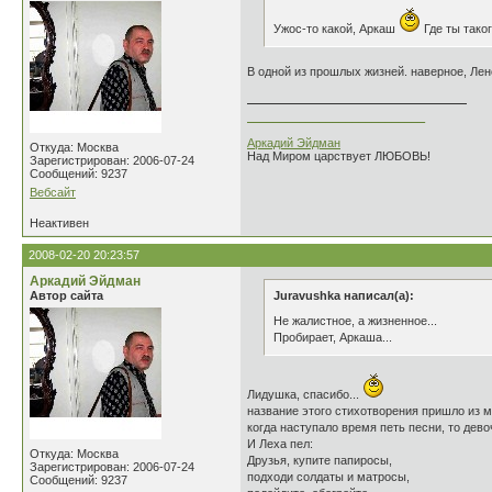
Ужос-то какой, Аркаш
Где ты тако
В одной из прошлых жизней. наверное, Лено
___________________________
Аркадий Эйдман
Откуда: Москва
Над Миром царствует ЛЮБОВЬ!
Зарегистрирован: 2006-07-24
Сообщений: 9237
Вебсайт
Неактивен
2008-02-20 20:23:57
Аркадий Эйдман
Автор сайта
Juravushka написал(а):
Не жалистное, а жизненное...
Пробирает, Аркаша...
Лидушка, спасибо...
название этого стихотворения пришло из м
когда наступало время петь песни, то дево
И Леха пел:
Откуда: Москва
Друзья, купите папиросы,
Зарегистрирован: 2006-07-24
подходи солдаты и матросы,
Сообщений: 9237