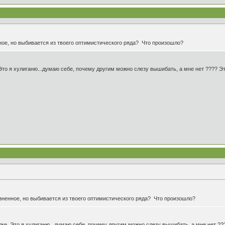
ное, но выбивается из твоего оптимистического ряда? Что произошло?
Это я хулиганю...думаю себе, почему другим можно слезу вышибать, а мне нет ???? Эт
зненное, но выбивается из твоего оптимистического ряда? Что произошло?
ке. Это я хулиганю...думаю себе, почему другим можно слезу вышибать, а мне нет ??