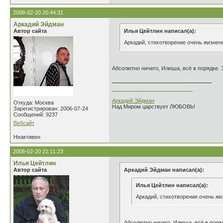
2008-02-20 20:44:31
Аркадий Эйдман
Автор сайта
Илья Цейтлин написал(а):
Аркадий, стихотворение очень жизнен
Абсолютно ничего, Илюша, всё в порядке. 
___________________________
Аркадий Эйдман
Откуда: Москва
Над Миром царствует ЛЮБОВЬ!
Зарегистрирован: 2006-07-24
Сообщений: 9237
Вебсайт
Неактивен
2008-02-20 21:11:23
Илья Цейтлин
Автор сайта
Аркадий Эйдман написал(а):
Илья Цейтлин написал(а):
Аркадий, стихотворение очень жи
Абсолютно ничего, Илюша, всё в поряд