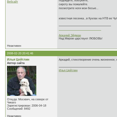
подойдите, обогрейте,
Вебсайт
сироту вы пожалейте.
посмотрите ноги мои босые...
известная песенка...в Куклах на НТВ ее Чу
___________________________
Аркадий Эйдман
Над Миром царствует ЛЮБОВЬ!
Неактивен
2008-02-20 20:41:46
Илья Цейтлин
Аркадий, стихотворение очень жизненное,
Автор сайта
Илья Цейтлин
Откуда: Москвич, на севере от
Чикаго
Зарегистрирован: 2006-04-18
Сообщений: 8492
Неактивен