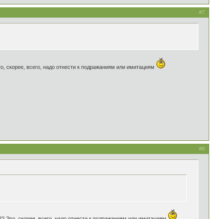
#7
о, скорее, всего, надо отнести к подражаниям или имитациям
#8
?? Это, скорее, всего, надо отнести к подражаниям или имитациям