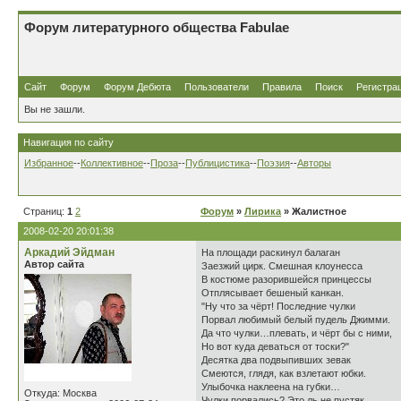
Форум литературного общества Fabulae
Сайт
Форум
Форум Дебюта
Пользователи
Правила
Поиск
Регистра
Вы не зашли.
Навигация по сайту
Избранное
--
Коллективное
--
Проза
--
Публицистика
--
Поэзия
--
Авторы
Страниц:
1
2
Форум
»
Лирика
» Жалистное
2008-02-20 20:01:38
Аркадий Эйдман
На площади раскинул балаган
Автор сайта
Заезжий цирк. Смешная клоунесса
В костюме разорившейся принцессы
Отплясывает бешеный канкан.
"Ну что за чёрт! Последние чулки
Порвал любимый белый пудель Джимми.
Да что чулки…плевать, и чёрт бы с ними,
Но вот куда деваться от тоски?"
Десятка два подвыпивших зевак
Смеются, глядя, как взлетают юбки.
Улыбочка наклеена на губки…
Откуда: Москва
Чулки порвались? Это ль не пустяк…