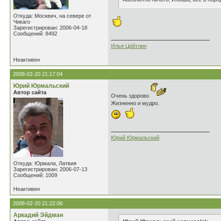
Откуда: Москвич, на севере от
Чикаго
Зарегистрирован: 2006-04-18
Сообщений: 8492
Илья Цейтлин
Неактивен
2008-02-20 21:17:04
Юрий Юрмальский
Автор сайта
Очень здорово
Жизненно и мудро.
Юрий Юрмальский
Откуда: Юрмала, Латвия
Зарегистрирован: 2006-07-13
Сообщений: 1009
Неактивен
2008-02-20 21:22:06
Аркадий Эйдман