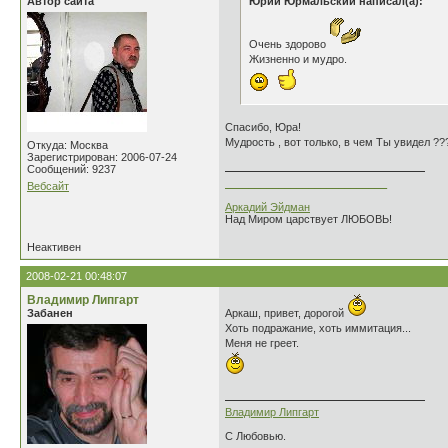
Автор сайта
Юрий Юрмальский написал(а):
Очень здорово
Жизненно и мудро.
Спасибо, Юра!
Мудрость , вот только, в чем Ты увидел ??
Откуда: Москва
Зарегистрирован: 2006-07-24
Сообщений: 9237
___________________________
Вебсайт
Аркадий Эйдман
Над Миром царствует ЛЮБОВЬ!
Неактивен
2008-02-21 00:48:07
Владимир Липгарт
Забанен
Аркаш, привет, дорогой
Хоть подражание, хоть иммитация...
Меня не греет.
Владимир Липгарт
С Любовью.