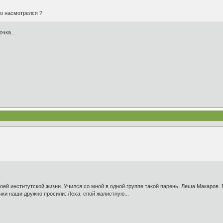
го насмотрелся ?
чка...
оей институтской жизни. Учился со мной в одной группе такой парень, Леша Макаров. 
чки наши дружно просили: Леха, спой жалистную...