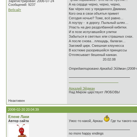
Зарегистрирован: 2006-07-24
А на сердце черно, черно, черно,
Сообщений: 9237
Как чёрен нос у преданного Джимми.
Вебсайт
Кого она в свои объятья примет
Сегодня ночью? Тоже, всё равно…
А поутру - в дорогу. Пыльный шлях…
Упасть на дно раздолбанной кибитки.
И в позе испугавшейся улитки
Забыться в светлых или страшных снах.
А после снова…площадь, балаган…
Заезжий цирк. Смешная клоунесса
В костюме разорившейся принцессы
Отплясывает бешеный канкан.
20.02.08
Отредактировано Аркадий Эйдман (2008-0
___________________________
Аркадий Эйдман
Над Миром царствует ЛЮБОВЬ!
Неактивен
2008-02-20 20:04:39
Елене Лаки
Автор сайта
Ужос-то какой, Аркаш
Где ты такого на
no more happy endings