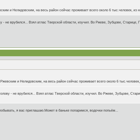
ким и Нелидовским, на весь район сейчас проживает всего около 6 тыс.человек, из ни
 - не врубился... Взял атлас Тверской области, изучил. Во Ржеве, Зубцове, Старице, 
жевским и Нелидовским, на весь район сейчас проживает всего около 6 тыс.человек, и
лову - не врубился... Взял атлас Тверской области, изучил. Во Ржеве, Зубцове, Стар
обывать, я вас приглашаю.Может в баньке попаримся, водочки попьём...