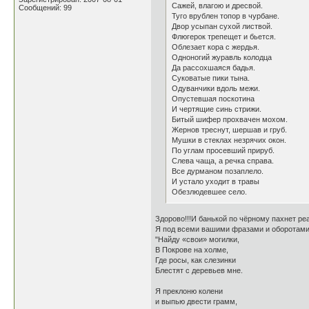
Сажей, влагою и дресвой.
Сообщений: 99
Туго врублен топор в чурбане.
Двор усыпан сухой листвой.
Флюгерок трепещет и бьется.
Облезает кора с жердья.
Одноногий журавль колодца
Да рассохшаяся бадья.
Суковатые пики тына.
Одуванчики вдоль межи.
Опустевшая поскотина
И чертящие синь стрижи.
Битый шифер прохвачен мохом.
Жернов треснут, шершав и груб.
Мушки в стеклах незрячих окон.
По углам просевший прируб.
Слева чаща, а речка справа.
Все дурманом позаплело.
И устало уходит в травы
Обезлюдевшее село.
Здорово!!!И банькой по чёрному пахнет р
Я под всеми вашими фразами и оборотами м
"Найду «свои» могилки,
В Покрове на холме,
Где росы, как слезинки
Блестят с деревьев мне.
Я преклоню колени
и выпью двести грамм,