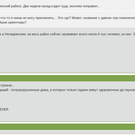
инский район). Две недели назад ездил туда, могилки поправил...
что-то я никак не могу припомнить... Это где? Может, название с давних пор поменяло
айшие ориентиры?
и Нелидовским, на весь район сейчас проживает всего около 6 тыс.человек, из них- 3
строили...
диций - полуразрушенные дома, в которых только гадюки живут здоровенные да пауков
REVER