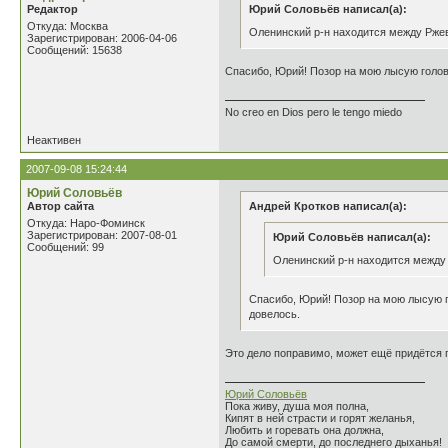
Редактор
Юрий Соловьёв написал(а):
Откуда: Москва
Оленинский р-н находится между Ржевс
Зарегистрирован: 2006-04-06
Сообщений: 15638
Спасибо, Юрий! Позор на мою лысую голову
No creo en Dios pero le tengo miedo
Неактивен
2007-09-08 15:24:44
Юрий Соловьёв
Автор сайта
Андрей Кротков написал(а):
Откуда: Наро-Фоминск
Зарегистрирован: 2007-08-01
Юрий Соловьёв написал(а):
Сообщений: 99
Оленинский р-н находится между Р
Спасибо, Юрий! Позор на мою лысую го
довелось.
Это дело поправимо, может ещё придётся п
Юрий Соловьёв
Пока живу, душа моя полна,
Кипят в ней страсти и горят желанья,
Любить и горевать она должна,
До самой смерти, до последнего дыханья!