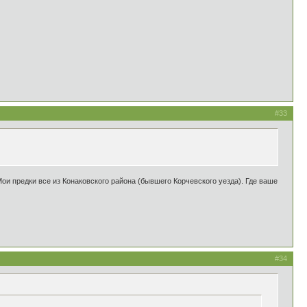
#33
Мои предки все из Конаковского района (бывшего Корчевского уезда). Где ваше
#34