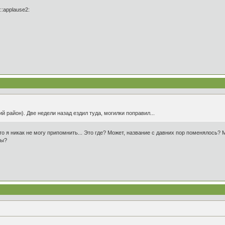
::applause2:
й район). Две недели назад ездил туда, могилки поправил...
о я никак не могу припомнить... Это где? Может, название с давних пор поменялось? 
ры?