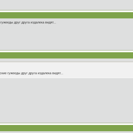
ужееды друг друга издалека видят...
кие гужееды друг друга издалека видят...