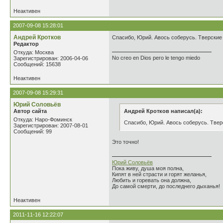
Неактивен
2007-09-08 15:28:01
Андрей Кротков
Спасибо, Юрий. Авось соберусь. Тверские г
Редактор
Откуда: Москва
No creo en Dios pero le tengo miedo
Зарегистрирован: 2006-04-06
Сообщений: 15638
Неактивен
2007-09-08 15:29:31
Юрий Соловьёв
Автор сайта
Андрей Кротков написал(а):
Откуда: Наро-Фоминск
Спасибо, Юрий. Авось соберусь. Тверс
Зарегистрирован: 2007-08-01
Сообщений: 99
Это точно!
Юрий Соловьёв
Пока живу, душа моя полна,
Кипят в ней страсти и горят желанья,
Любить и горевать она должна,
До самой смерти, до последнего дыханья!
Неактивен
2011-11-16 12:22:07