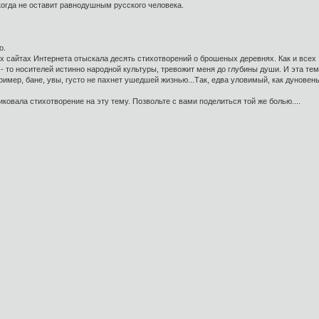
огда не оставит равнодушным русского человека.
о.
х сайтах Интернета отыскала десять стихотворений о брошеных деревнях. Как и всех
 то носителей истинно народной культуры, тревожит меня до глубины души. И эта тема,
мер, бане, увы, густо не пахнет ушедшей жизнью...Так, едва уловимый, как дуновенье
ковала стихотворение на эту тему. Позвольте с вами поделиться той же болью....