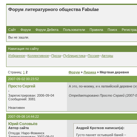
Форум литературного общества Fabulae
Сайт
Форум
Форум Дебюта
Пользователи
Правила
Поиск
Регистра
Вы не зашли.
Навигация по сайту
Избранное
--
Коллективное
--
Проза
--
Публицистика
--
Поэзия
--
Авторы
Страниц:
1
2
Форум
»
Лирика
» Мертвая деревня
2007-09-02 00:23:52
Просто Сергей
А это, по-моему, и к латвийской деревне (х
.
Зарегистрирован: 2006-09-04
Отредактировано Просто Сергей (2007-09
Сообщений: 3081
Неактивен
2007-09-08 14:44:22
Юрий Соловьёв
Автор сайта
Андрей Кротков написал(а):
Откуда: Наро-Фоминск
Густо пахнет остывшей баней –
Зарегистрирован: 2007-08-01