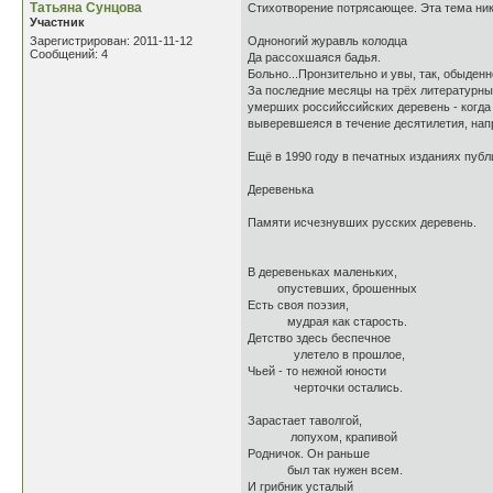
Татьяна Сунцова
Стихотворение потрясающее. Эта тема ник
Участник
Зарегистрирован: 2011-11-12
Одноногий журавль колодца
Сообщений: 4
Да рассохшаяся бадья.
Больно...Пронзительно и увы, так, обыденн
За последние месяцы на трёх литературны
умерших российссийских деревень - когда -
выверевшеяся в течение десятилетия, напри
Ещё в 1990 году в печатных изданиях публи
Деревенька
Памяти исчезнувших русских деревень.
В деревеньках маленьких,
опустевших, брошенных
Есть своя поэзия,
мудрая как старость.
Детство здесь беспечное
улетело в прошлое,
Чьей - то нежной юности
черточки остались.
Зарастает таволгой,
лопухом, крапивой
Родничок. Он раньше
был так нужен всем.
И грибник усталый