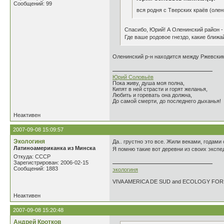
Сообщений: 99
вся родня с Тверских краёв (олен
Спасибо, Юрий! А Оленинский район - 
Где ваше родовое гнездо, какие ближ
Оленинский р-н находится между Ржевским 
Юрий Соловьёв
Пока живу, душа моя полна,
Кипят в ней страсти и горят желанья,
Любить и горевать она должна,
До самой смерти, до последнего дыханья!
Неактивен
2007-09-08 15:09:57
Экологиня
Да.. грустно это все. Жили веками, годами 
Латиноамериканка из Минска
Я помню такие вот деревни из своих экспе
Откуда: СССР
Зарегистрирован: 2006-02-15
Сообщений: 1883
экологиня
VIVA AMERICA DE SUD and ECOLOGY FO
Неактивен
2007-09-08 15:20:48
Андрей Кротков