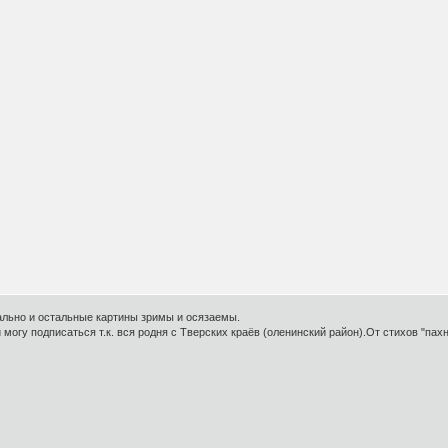
еально и остальные картины зримы и осязаемы.
огу подписаться т.к. вся родня с Тверских краёв (оленинский район).От стихов "пахне