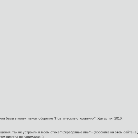
ния была в колективном сборнике "Поэтические откровения", Удмуртия, 2010.
ения, так не устроили в моем стихе " Серебряные ивы" - (пробнике на этом сайте) в 
том никогда не занималась)