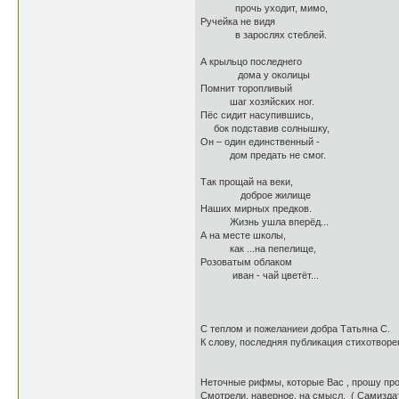
прочь уходит, мимо,
Ручейка не видя
в зарослях стеблей.
А крыльцо последнего
дома у околицы
Помнит торопливый
шаг хозяйских ног.
Пёс сидит насупившись,
бок подставив солнышку,
Он – один единственный -
дом предать не смог.
Так прощай на веки,
доброе жилище
Наших мирных предков.
Жизнь ушла вперёд...
А на месте школы,
как ...на пепелище,
Розоватым облаком
иван - чай цветёт...
С теплом и пожеланиеи добра Татьяна С.
К слову, последняя публикация стихотворе
Неточные рифмы, которые Вас , прошу прощ
Смотрели, наверное, на смысл. ( Самизда