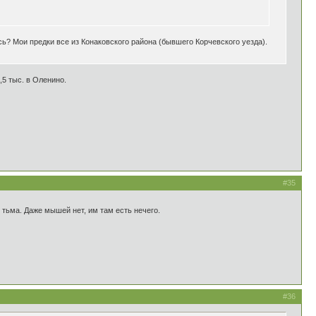
сь? Мои предки все из Конаковского района (бывшего Корчевского уезда).
,5 тыс. в Оленино.
#35
 тьма. Даже мышей нет, им там есть нечего.
#36