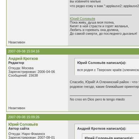
вы извините милые
что редко езжу к вам.":applause2::applause2
Юрий Соловьёв
Пока живу, душа моя полна,
Кипят в ней страсти и горят желанья,
Любить и горевать она должна,
До самой смерти, до последнего дыханья!
Неактивен
2007-09-08 15:04:16
Андрей Кротков
Редактор
Юрий Соловьёв написал(а):
Откуда: Москва
вся родня с Тверских краёв (оленински
Зарегистрирован: 2006-04-06
Сообщений: 15638
Спасибо, Юрий! А Оленинский район - что-т
родовое гнездо, какие ближайшие ориенти
No creo en Dios pero le tengo miedo
Неактивен
2007-09-08 15:09:26
Юрий Соловьёв
Автор сайта
Андрей Кротков написал(а):
Откуда: Наро-Фоминск
Зарегистрирован: 2007-08-01
Юрий Соловьёв написал(а):