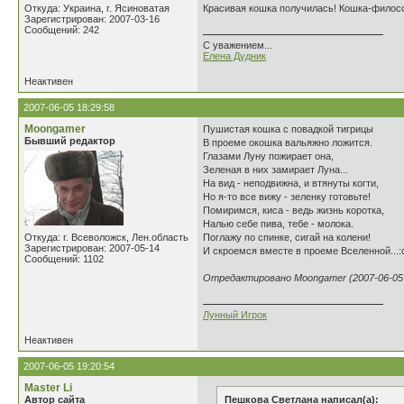
Откуда: Украина, г. Ясиноватая
Красивая кошка получилась! Кошка-филосо
Зарегистрирован: 2007-03-16
Сообщений: 242
С уважением...
Елена Дудник
Неактивен
2007-06-05 18:29:58
Moongamer
Пушистая кошка с повадкой тигрицы
Бывший редактор
В проеме окошка вальяжно ложится.
Глазами Луну пожирает она,
Зеленая в них замирает Луна...
На вид - неподвижна, и втянуты когти,
Но я-то все вижу - зеленку готовьте!
Помиримся, киса - ведь жизнь коротка,
Налью себе пива, тебе - молока.
Откуда: г. Всеволожск, Лен.область
Поглажу по спинке, сигай на колени!
Зарегистрирован: 2007-05-14
И скроемся вместе в проеме Вселенной...:
Сообщений: 1102
Отредактировано Moongamer (2007-06-05 
Лунный Игрок
Неактивен
2007-06-05 19:20:54
Master Li
Автор сайта
Пешкова Светлана написал(а):