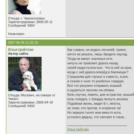
Откуда: г. Черноголовка
Зарегистрирован: 2006-05-11
Сообщений: 5864
Неактивен
2007-06-05 21:32:16
Илья Цейтлин
Как славно, не ведать печалей, тревог,
Автор сайта
ничто не решать, лишь бродить наугад.
Тогда не имеет значенья итог,
ничуть не тревожит дорога назад
своей недоступностью. Что в ней за прок,
когда с ней дорога вперёд в близнецах?
Страшилки для глупых и совесть, и рок,
и сказки о чьих-то разбитых сердцах.
Всё это разумно отправить взашей
и щуриться ласково на облака.
Коль скучно, ловить, для острастки, мышей
Откуда: Москвич, на севере от
Чикаго
коль голодно, с блюдца лизнуть молока.
Зарегистрирован: 2006-04-18
Подобная жизнь, видит Б-г, лепота,
Сообщений: 8492
не знаю, кто против, я искренне за!
Но зеркало тычет мне вместо кота,
усталого дядьку, что смотрит в глаза...
Илья Цейтлин