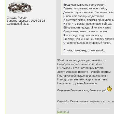
Бродячая кошка на свете живет,
Гуляет по крышам, не зная забот,
Довольствуясь малым. В проеме ок
С осанкою львицы садится о
Откуда: Россия
И смотрит сквозь призмы прищуренн
Зарегистрирован: 2006-02-16
Сообщений: 2717
На то, что вокруг происходит сейчас.
Ей суетность чужда. И ночью и днем
Она размышляет о чем-то своем.
Какое ей дело до наших идей,
Ей люди, что мыши,- ей сверху вид
Она погрузилась в душевный по
Я тоже, по-моему, стала такой…
Живёт в нашем доме упитанный кот,
Подобран когда-то котёнком. И вот
Он вырос и стал настоящим Котом.
Зовут Фенимор (просто - Феней); притом
Поставил себя выше всех на ступень
И гордо считает, что люди - лишь тень
На фоне его; у кота Фенимора
Сознанье Величия - вот, блин, умора!
Спасибо, Света - очень понравился стих, и
Master Li