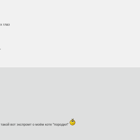
на
на
ых глаз
 -
ней,
кой.
 такой вот экспромт о моём коте "породил"