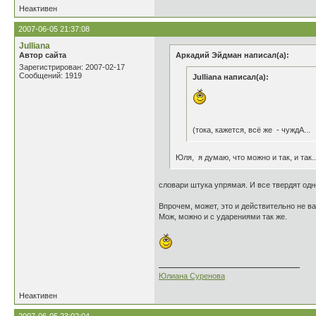
Неактивен
2007-06-05 21:37:08
Julliana
Автор сайта
Аркадий Эйдман написал(а):
Зарегистрирован: 2007-02-17
Сообщений: 1919
Julliana написал(а):
(тока, кажется, всё же - чуждА..
Юля, я думаю, что можно и так, и так..
словари штука упрямая. И все твердят одно
Впрочем, может, это и действительно не в
Мож, можно и с ударениями так же.
Юлиана Суренова
Неактивен