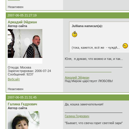
Неактивен
2007-06-05 21:27:19
Аркадий Эйдман
Автор сайта
Julliana написал(а):
(тока, кажется, всё же - чуждА...
Юля, я думаю, что можно и так, и так...
Откуда: Москва
___________________________
Зарегистрирован: 2006-07-24
Сообщений: 9237
Аркадий Эйдман
Вебсайт
Над Миром царствует ЛЮБОВЬ!
Неактивен
2007-06-05 21:31:45
Галина Гедрович
Да, кошка замечательная!
Автор сайта
Галина Гедрович
"Бывает, что свеча горит светлей зари"