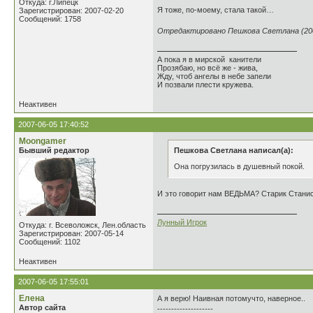
Откуда: г.Липецк
Я тоже, по-моему, стала такой…
Зарегистрирован: 2007-02-20
Сообщений: 1758
Отредактировано Пешкова Светлана (2007
А пока я в мирской канители
Прозябаю, но всё же - жива,
Жду, чтоб ангелы в небе запели
И позвали плести кружева.
Неактивен
2007-06-05 17:40:52
Moongamer
Бывший редактор
Пешкова Светлана написал(а):
Она погрузилась в душевный покой.
И это говорит нам ВЕДЬМА? Старик Станисла
Лунный Игрок
Откуда: г. Всеволожск, Лен.область
Зарегистрирован: 2007-05-14
Сообщений: 1102
Неактивен
2007-06-05 17:55:01
Елена
А я верю! Наивная потомучто, наверное..
Автор сайта
--------------------