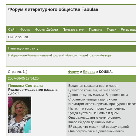
Форум литературного общества Fabulae
Сайт
Форум
Форум Дебюта
Пользователи
Правила
Поиск
Регистра
Вы не зашли.
Навигация по сайту
Избранное
--
Коллективное
--
Проза
--
Публицистика
--
Поэзия
--
Авторы
Страниц:
1
2
Форум
»
Лирика
» КОШКА.
2007-06-05 17:34:20
Пешкова Светлана
Бродячая кошка на свете живет,
Редактор-модератор раздела
Гуляет по крышам, не зная забот,
Дебют
Довольствуясь малым. В проеме окна
С осанкою львицы садится она
И смотрит сквозь призмы прищуренных г
На то, что вокруг происходит сейчас.
Чужда суета ей. И ночью и днем
Она размышляет о чем-то своем.
Какое ей дело до наших идей, -
Ей люди, что мыши,- ей сверху видней,
Она погрузилась в душевный покой