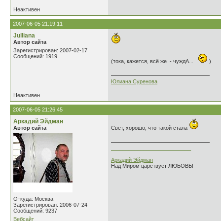
Неактивен
2007-06-05 21:19:11
Julliana
Автор сайта
Зарегистрирован: 2007-02-17
Сообщений: 1919
(тока, кажется, всё же - чуждА...
)
Юлиана Суренова
Неактивен
2007-06-05 21:26:45
Аркадий Эйдман
Автор сайта
Свет, хорошо, что такой стала
___________________________
Аркадий Эйдман
Над Миром царствует ЛЮБОВЬ!
Откуда: Москва
Зарегистрирован: 2006-07-24
Сообщений: 9237
Вебсайт