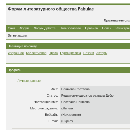
Форум литературного общества Fabulae
Приглашаем ли
Сайт
Форум
Форум Дебюта
Пользователи
Правила
Поиск
Регистра
Вы не зашли.
Навигация по сайту
Избранное
--
Коллективное
--
Проза
--
Публицистика
--
Поэзия
--
Авторы
Профиль
Личные данные
Имя:
Пешкова Светлана
Статус:
Редактор-модератор раздела Дебют
Настоящее имя:
Светлана Пешкова
Местонахождение:
г.Липецк
Вебсайт:
(Неизвестно)
E-mail:
(Скрыт)