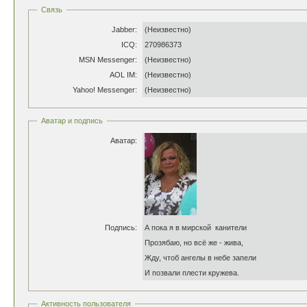
Связь
Jabber:
(Неизвестно)
ICQ:
270986373
MSN Messenger:
(Неизвестно)
AOL IM:
(Неизвестно)
Yahoo! Messenger:
(Неизвестно)
Аватар и подпись
Аватар:
Подпись:
А пока я в мирской канители
Прозябаю, но всё же - жива,
Жду, чтоб ангелы в небе запели
И позвали плести кружева.
Активность пользователя