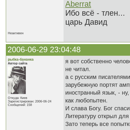
Aberrat
Ибо всё - тлен...
царь Давид
Неактивен
2006-06-29 23:04:48
рыбка-бананка
я вот собственно челове
Автор сайта
не читал.
а с русским писателями
зарубежную портят амп
иностранный язык, - ну
Откуда: Киев
как любопытен.
Зарегистрирован: 2006-06-24
Сообщений: 158
И слава Богу. Бог спас
Литературу открыл для 
Зато теперь все попыт