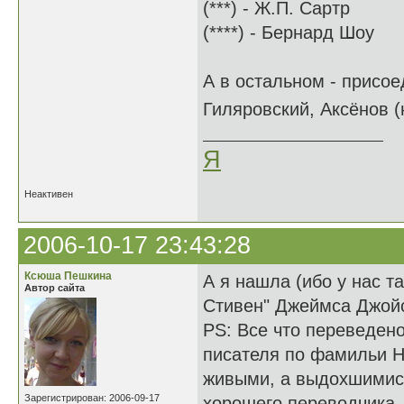
(***) - Ж.П. Сартр
(****) - Бернард Шоу
А в остальном - присое
Гиляровский, Аксёнов 
Я
Неактивен
2006-10-17 23:43:28
Ксюша Пешкина
А я нашла (ибо у нас т
Автор сайта
Стивен" Джеймса Джой
PS: Все что переведено
писателя по фамильи На
живыми, а выдохшимис
Зарегистрирован: 2006-09-17
хорошего переводчика.