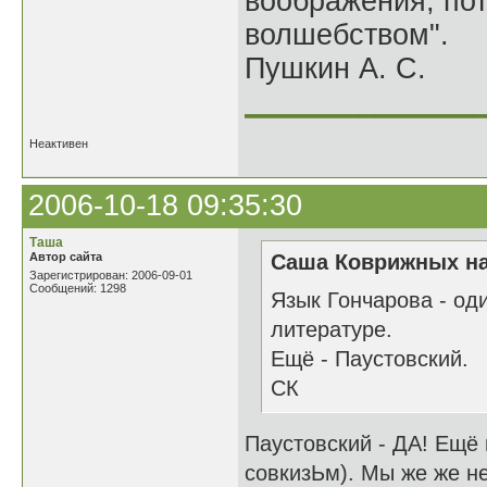
воображения, по
волшебством".
Пушкин А. С.
______________
Неактивен
2006-10-18 09:35:30
Таша
Автор сайта
Саша Коврижных на
Зарегистрирован: 2006-09-01
Сообщений: 1298
Язык Гончарова - од
литературе.
Ещё - Паустовский.
СК
Паустовский - ДА! Ещё
совкизЬм). Мы же же н