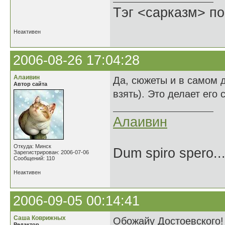
Тэг <сарказм> по
Неактивен
2006-08-26 17:04:28
Алаивин
Да, сюжеты и в самом д
Автор сайта
взять). Это делает его
Алаивин
Откуда: Минск
Dum spiro spero..
Зарегистрирован: 2006-07-06
Сообщений: 110
Неактивен
2006-09-05 00:14:41
Саша Коврижных
Обожайу Достоевского!
Редактор