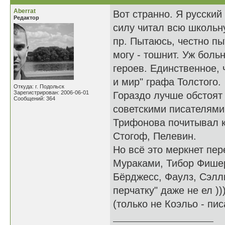
Aberrat
Вот странно. Я русский
Редактор
силу читал всю школьн
пр. Пытаюсь, честно пы
могу - тошнит. Уж боль
героев. Единственное, 
и мир" графа Толстого.
Откуда: г. Подольск
Зарегистрирован: 2006-06-01
Гораздо лучше обстоят
Сообщений: 364
советскими писателями
Трифонова почитывал ка
Стогоф, Пелевин.
Но всё это меркнет пе
Мураками, Тибор Фишер
Бёрджесс, Фаулз, Сэллин
перчатку" даже не ел )
(только не Коэльо - пи