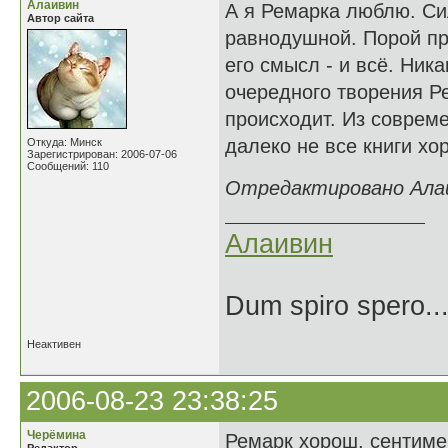
Алаивин
А я Ремарка люблю. Си
Автор сайта
равнодушной. Порой пр
его смысл - и всё. Ник
очередного творения 
происходит. Из совреме
далеко не все книги хо
Откуда: Минск
Зарегистрирован: 2006-07-06
Сообщений: 110
Отредактировано Алаив
Алаивин
Dum spiro spero..
Неактивен
2006-08-23 23:38:25
Черёмина
Ремарк хорош, сентиме