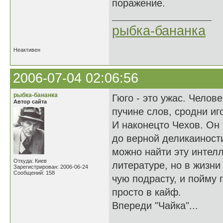
поражение.
рыбка-бананка
Неактивен
2006-07-04 02:06:56
рыбка-бананка
Гюго - это ужас. Челов
Автор сайта
пучине слов, сродни иго
И наконецто Чехов. Он 
до верной деликаиности,
можно найти эту интелли
Откуда: Киев
литературе, но в жизни
Зарегистрирован: 2006-06-24
Сообщений: 158
чую подрасту, и пойму 
просто в кайф.
Впереди "Чайка"...