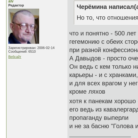
alv
Редактор
Черёмина написал(а
Но то, что отношени
что и понятно - 500 ле
гегемонию с обеих стор
Зарегистрирован: 2006-02-14
при разной конфессио
Сообщений: 6510
Вебсайт
А Давыдов - просто оч
Он ведь с кем только н
карьеры - и с хранками,
и для всех врагом у не
кроме ляхов
хотя к панекам хорошо
его ведь из кавалергар
пропаганду выперли
и не за басню "Голова и