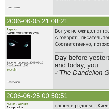
Неактивен
2006-06-05 21:08:21
Азраил
Вот уж не ожидал от г
Администратор форума
А говорят - писатель т
Соответственно, потряс
Day before yesterd
Зарегистрирован: 2006-02-10
and today, you.
Сообщений: 1298
Вебсайт
-
"The Dandelion Gi
Неактивен
2006-06-25 00:50:51
рыбка-бананка
нашел в родном г. Кие
Автор сайта