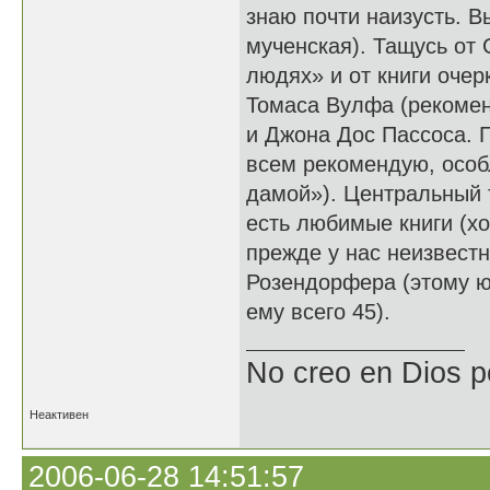
знаю почти наизусть. В
мученская). Тащусь от
людях» и от книги очер
Томаса Вулфа (рекомен
и Джона Дос Пассоса. 
всем рекомендую, особ
дамой»). Центральный 
есть любимые книги (хо
прежде у нас неизвест
Розендорфера (этому ю
ему всего 45).
No creo en Dios p
Неактивен
2006-06-28 14:51:57