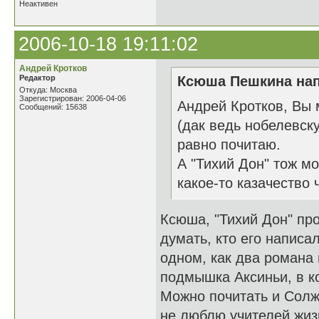
Неактивен
2006-10-18 19:11:02
Андрей Кротков
Редактор
Ксюша Пешкина нап
Откуда: Москва
Зарегистрирован: 2006-04-06
Андрей Кротков, Вы
Сообщений: 15638
(дак ведь нобелевску
равно почитаю.
А "Тихий Дон" тож мо
какое-то казачество 
Ксюша, "Тихий Дон" про
думать, кто его написа
одном, как два романа 
подмышка Аксиньи, в к
Можно почитать и Солж
не люблю учителей жизн