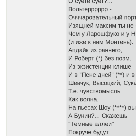
О суете сует?...
Вольтерррррр -
Очччаровательный порт
Изящней максим ты не
Чем у Ларошфуко и у 
(и иже к ним Монтень).
Апдайк из раннего,
И Роберт (*) без поэм.
Из экзистенции клише
И в "Пене дней" (**) и в
Шевчук, Высоцкий, Сука
Т.е. чувствомысль
Как волна.
На пьесах Шоу (****) в
А Бунин?... Скажешь
"Тёмные аллеи"
Покруче будут