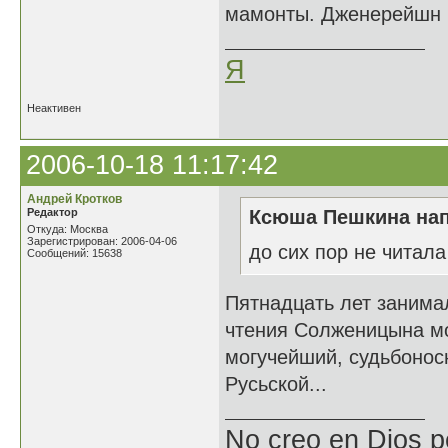
мамонты. Дженерейшн н
Я
Неактивен
2006-10-18 11:17:42
Андрей Кротков
Редактор
Ксюша Пешкина нап
Откуда: Москва
Зарегистрирован: 2006-04-06
до сих пор не читал
Сообщений: 15638
Пятнадцать лет занимал
чтения Солженицына мо
могучейший, судьбонос
Русьской...
No creo en Dios p