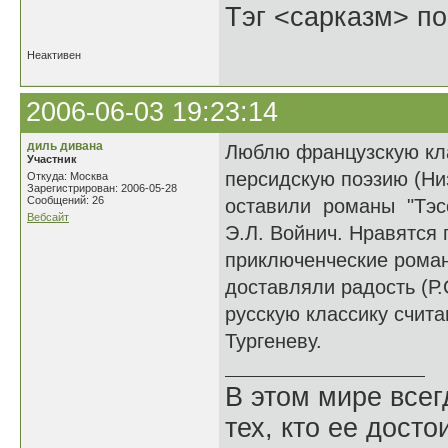
Тэг <сарказм> по
Неактивен
2006-06-03 19:23:14
диль дивана
Люблю французскую кла
Участник
персидскую поэзию (Ни
Откуда: Москва
Зарегистрирован: 2006-05-28
Сообщений: 26
оставили романы "Тэсс
Вебсайт
Э.Л. Войнич. Нравятся 
приключенческие роман
доставляли радость (Р.
русскую классику счита
Тургеневу.
В этом мире всег
тех, кто ее досто