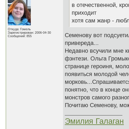
в отечественной, кр
приходит
хотя сам жанр - люб
Откуда: Гомель
Зарегистрирован: 2006-04-30
Семенову вот подсуетил
Сообщений: 855
привереда...
Недавно всучили мне к
фэнтези. Ольга Громык
странице героиня, моло
появиться молодой чел
морковь...Спрашивается
понятно, что в конце о
монстров самого разног
Почитаю Семенову, мож
Эмилия Галаган