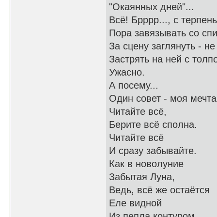
"Окаянных дней"...
Всё! Брррр..., с терпен
Пора завязывать со сп
За сцену заглянуть - не
Застрять на ней с толп
Ужасно.
А посему...
Один совет - моя мечта
Читайте всё,
Берите всё сполна.
Читайте всё
И сразу забывайте.
Как в новолуние
Забытая Луна,
Ведь, всё же остаётся
Еле видной
Из пепла контуром