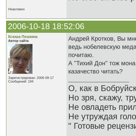
Неактивен
2006-10-18 18:52:06
Ксюша Пешкина
Андрей Кротков, Вы мн
Автор сайта
ведь нобелевскую медал
почитаю.
А "Тихий Дон" тож мона
казачество читать?
Зарегистрирован: 2006-09-17
Сообщений: 194
О, как в Бобруйс
Но зря, скажу, т
Не овладеть при
Не утруждая гол
" Готовые реценз