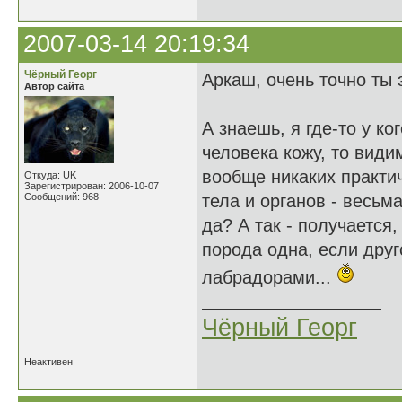
2007-03-14 20:19:34
Чёрный Георг
Аркаш, очень точно ты
Автор сайта
А знаешь, я где-то у ко
человека кожу, то вид
вообще никаких практич
Откуда: UK
Зарегистрирован: 2006-10-07
Сообщений: 968
тела и органов - весьм
да? А так - получается,
порода одна, если друго
лабрадорами...
Чёрный Георг
Неактивен