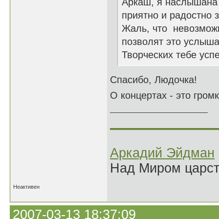
Аркаш, я наслышана 
приятно и радостно з
Жаль, что невозможн
позволят это услыша
Творческих тебе усп
Спасибо, Людочка!
О концертах - это громко
______________
Аркадий Эйдман
Над Миром царс
Неактивен
2007-03-13 18:37:09