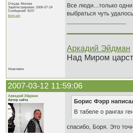
Откуда: Москва
Все люди...только одни
Зарегистрирован: 2006-07-24
Сообщений: 9237
выбраться чуть удалось.
Вебсайт
______________
Аркадий Эйдман
Над Миром царс
Неактивен
2007-03-12 11:59:06
Аркадий Эйдман
Автор сайта
Борис Фэрр написал
В табеле о рангах ге
спасибо, Боря. Это точн