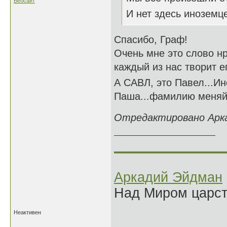
Вебсайт
И нет здесь иноземце
Спасибо, Граф!
Очень мне это слово н
каждый из нас творит ег
А САВЛ, это Павел...Ин
Паша...фамилию меняй с
Отредактировано Аркад
______________
Аркадий Эйдман
Над Миром царс
Неактивен