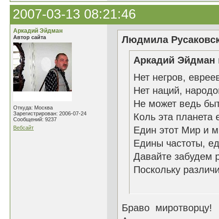
2007-03-13 08:21:46
Аркадий Эйдман
Автор сайта
Людмила Русаковск
Аркадий Эйдман 
Нет негров, еврее
Нет наций, народо
Не может ведь бы
Откуда: Москва
Зарегистрирован: 2006-07-24
Коль эта планета 
Сообщений: 9237
Вебсайт
Един этот Мир и 
Едины частоты, ед
Давайте забудем 
Поскольку различи
09.0
Браво миротворцу!