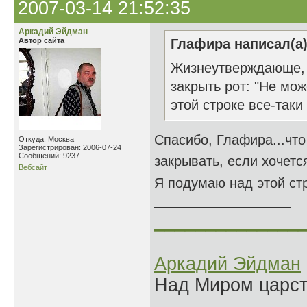
2007-03-14 21:52:35
Аркадий Эйдман
Автор сайта
Глафира написал(а)
Жизнеутверждающе, А
закрыть рот: "Не мож
этой строке все-так
Спасибо, Глафира...что
Откуда: Москва
Зарегистрирован: 2006-07-24
Сообщений: 9237
закрывать, если хочетс
Вебсайт
Я подумаю над этой стр
______________
Аркадий Эйдман
Над Миром царс