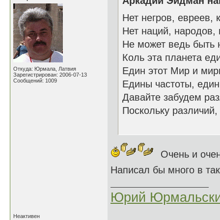
Аркадий Эйдман нап
Нет негров, евреев, 
Нет наций, народов, 
Не может ведь быть 
Коль эта планета ед
Един этот Мир и мир
Откуда: Юрмала, Латвия
Зарегистрирован: 2006-07-13
Сообщений: 1009
Едины частоты, един 
Давайте забудем раз
Поскольку различий, 
09.03
Очень и очень
Написал бы много в та
Юрий Юрмальск
Неактивен