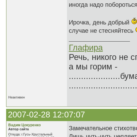
иногда надо поборотьс
Ирочка, день добрый
случае не стесняйтесь
Глафира
Речь, никого не 
а мы горим -
.....................б
.......................
Неактивен
2007-02-28 12:07:07
Вадим Цокуренко
Замечательное стихотв
Автор сайта
Откуда: г.Гусь-Хрустальный
Лишь чуть-чуть цепляет