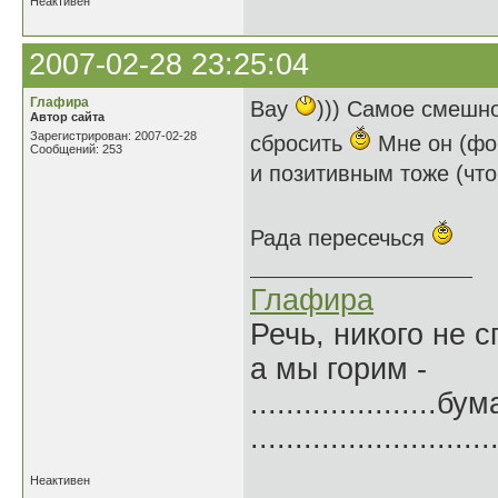
Неактивен
2007-02-28 23:25:04
Глафира
Вау
))) Самое смешно
Автор сайта
Зарегистрирован: 2007-02-28
сбросить
Мне он (фо
Сообщений: 253
и позитивным тоже (чт
Рада пересечься
Глафира
Речь, никого не 
а мы горим -
.....................б
.......................
Неактивен