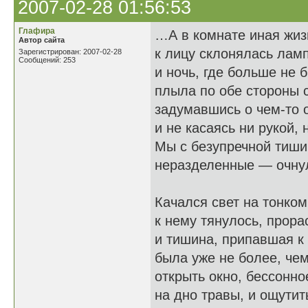
2007-02-28 01:56:53
Глафира
…А в комнате иная жиз
Автор сайта
к лицу склонялась ламп
Зарегистрирован: 2007-02-28
Сообщений: 253
и ночь, где больше не б
плыла по обе стороны 
задумавшись о чем-то 
и не касаясь ни рукой, 
Мы с безупречной тиши
неразделенные — очну
Качался свет на тонком
к нему тянулось, прора
и тишина, припавшая к
была уже не более, че
открыть окно, бессонное
на дно травы, и ощутит