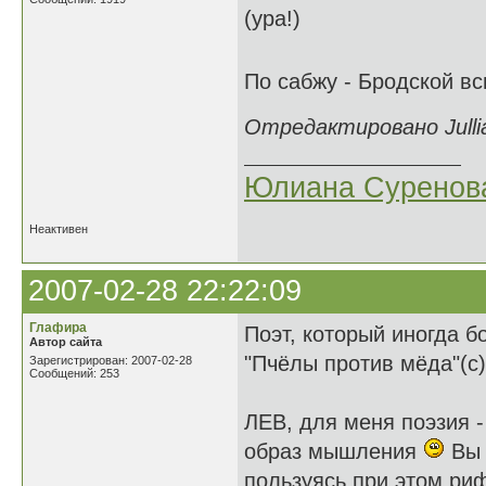
(ура!)
По сабжу - Бродской в
Отредактировано Jullia
Юлиана Суренов
Неактивен
2007-02-28 22:22:09
Глафира
Поэт, который иногда бо
Автор сайта
"Пчёлы против мёда"(с
Зарегистрирован: 2007-02-28
Сообщений: 253
ЛЕВ, для меня поэзия -
образ мышления
Вы 
пользуясь при этом ри