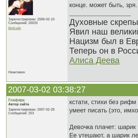
конце. может быть, зря
Зарегистрирован: 2006-02-10
Духовные скрепы
Сообщений: 20033
Вебсайт
Явил наш велики
Нацизм был в Евр
Теперь он в Росс
Алиса Деева
Неактивен
2007-03-02 03:38:27
Глафира
кстати, стихи без рифм
Автор сайта
умеет писать (это, имх
Зарегистрирован: 2007-02-28
Сообщений: 253
Девочка плачет: шарик 
Ее утешают, а шарик ле