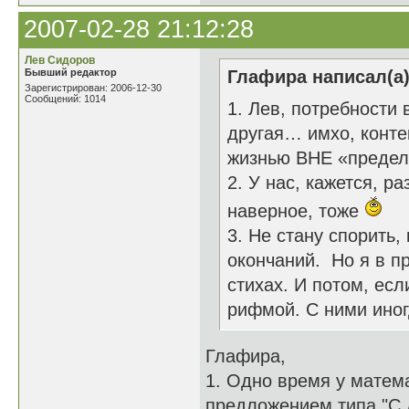
2007-02-28 21:12:28
Лев Сидоров
Бывший редактор
Глафира написал(а)
Зарегистрирован: 2006-12-30
Сообщений: 1014
1. Лев, потребности
другая… имхо, контек
жизнью ВНЕ «предел
2. У нас, кажется, р
наверное, тоже
3. Не стану спорить,
окончаний. Но я в 
стихах. И потом, ес
рифмой. С ними иног
Глафира,
1. Одно время у матем
предложением типа "С д