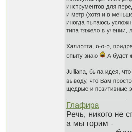
инструментов для перед
и метр (хотя и в меньше
иногда пытаюсь усложни
типа тяжело в учении, 
Халлотта, о-о-о, придр
опыту знаю
А будет 
Julliana, была идея, ч
выводу, что Вам прост
щедрые и позитивные эмо
Глафира
Речь, никого не 
а мы горим -