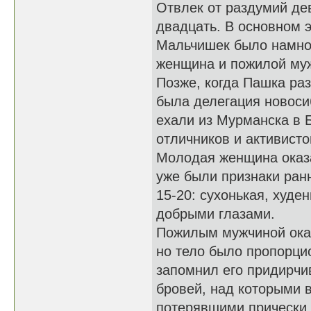
Отвлек от раздумий дев
двадцать. В основном э
Мальчишек было намно
женщина и пожилой му
Позже, когда Пашка ра
была делегация новоси
ехали из Мурманска в 
отличников и активист
Молодая женщина оказа
уже были признаки ранн
15-20: сухонькая, худ
добрыми глазами.
Пожилым мужчиной оказ
но тело было пропорци
запомнил его придирчив
бровей, над которыми 
потерявшими прически