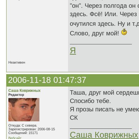
"он". Через полгода он
здесь. Фсё! Или. Через
очутился здесь. Ну и т.
Слово, друг мой!
Я
Неактивен
2006-11-18 01:47:37
Саша Коврижных
Таша, друг мой сердеш
Редактор
Спосибо тебе.
Я прозы писать не умею
СК
Откуда: С севера.
Зарегистрирован: 2006-08-15
Саша Коврижных
Сообщений: 15171
Вебсайт