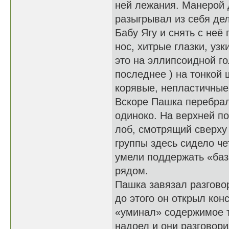
ней лежания. Манерой 
разыгрывал из себя дел
Бабу Ягу и снять с неё
нос, хитрые глазки, уз
это на эллипсоидной го
последнее ) на тонкой
корявые, непластичные
Вскоре Пашка перебралс
одиноко. На верхней по
лоб, смотрящий сверху
группы здесь сидело че
умели поддержать «база
рядом.
Пашка завязал разговор
до этого он открыл ко
«уминал» содержимое т
надоел и они разговор