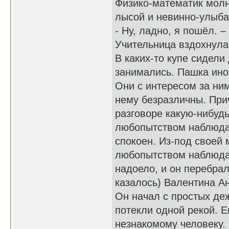
Физико-математик молн
лысой и невинно-улыб
- Ну, ладно, я пошёл. –
Учительница вздохнула,
В каких-то купе сидели
занимались. Пашка иног
Они с интересом за ни
нему безразличны. При
разговоре какую-нибудь 
любопытством наблюдал
спокоен. Из-под своей 
любопытством наблюдал
надоело, и он перебрал
казалось) Валентина А
Он начал с простых де
потекли одной рекой. 
незнакомому человеку.