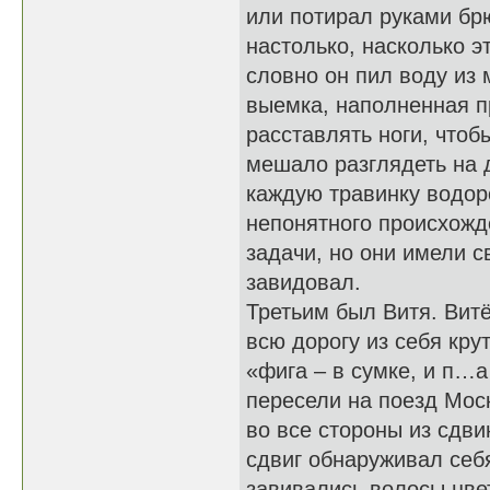
или потирал руками брю
настолько, насколько э
словно он пил воду из
выемка, наполненная п
расставлять ноги, чтоб
мешало разглядеть на д
каждую травинку водор
непонятного происхожде
задачи, но они имели с
завидовал.
Третьим был Витя. Вит
всю дорогу из себя крут
«фига – в сумке, и п…а
пересели на поезд Мос
во все стороны из сдви
сдвиг обнаруживал себ
завивались волосы цве