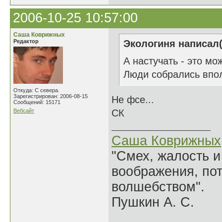
2006-10-25 10:57:00
Саша Коврижных
Редактор
Экологиня написал(
А настучать - это мо
Люди собрались впо
Откуда: С севера.
Зарегистрирован: 2006-08-15
Не фсе...
Сообщений: 15171
Вебсайт
СК
Саша Коврижных
"Смех, жалость и
воображения, по
волшебством".
Пушкин А. С.
______________