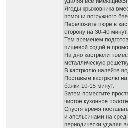
удаляя все имеющиеся 
Ягоды крыжовника вмес
помощи погружного бле
Переложите пюре в кас
сторону на 30-40 минут
Тем временем подготов
пищевой содой и промо
На дно кастрюли помес
металлическую решётку
В кастрюлю налейте во
Поставьте кастрюлю на
банки 10-15 минут.
Затем поместите прост
чистое кухонное полоте
Спустя время поставьт
и апельсинами на средн
периодически удаляя в