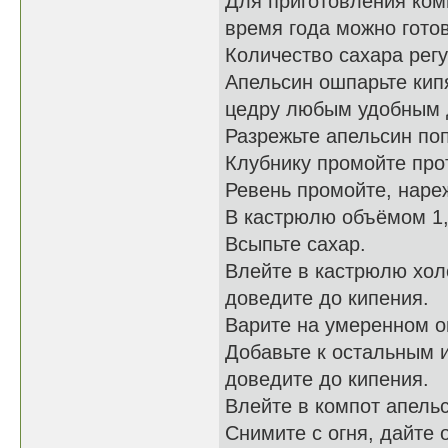
Для приготовления ком
время года можно гото
Количество сахара регу
Апельсин ошпарьте кип
цедру любым удобным д
Разрежьте апельсин поп
Клубнику промойте про
Ревень промойте, наре
В кастрюлю объёмом 1,
Всыпьте сахар.
Влейте в кастрюлю холо
доведите до кипения.
Варите на умеренном ог
Добавьте к остальным 
доведите до кипения.
Влейте в компот апель
Снимите с огня, дайте 