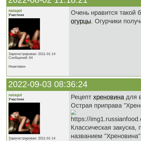
2022-08-02 11:18:21
natagol
Очень нравится такой 
Участник
огурцы
. Огурчики полу
Зарегистрирован: 2011-01-14
Сообщений: 64
Неактивен
2022-09-03 08:36:24
natagol
Рецепт
хреновина
для в
Участник
Острая приправа "Хрено
Классическая закуска, 
названием "Хреновина"
Зарегистрирован: 2011-01-14