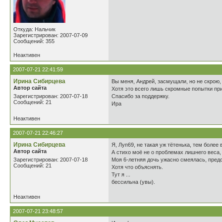
Откуда: Нальчик
Зарегистрирован: 2007-07-09
Сообщений: 355
Неактивен
2007-07-21 22:41:59
Иринa Cибирцева
Вы меня, Андрей, засмущали, но не скрою
Автор сайта
Хотя это всего лишь скромные попытки при
Зарегистрирован: 2007-07-18
Спасибо за поддержку.
Сообщений: 21
Ира
Неактивен
2007-07-21 22:46:27
Иринa Cибирцева
Я, Луп69, не такая уж тётенька, тем более 
Автор сайта
А стихо моё не о проблемах лишнего веса, 
Зарегистрирован: 2007-07-18
Моя 6-летняя дочь ужасно смеялась, предс
Сообщений: 21
Хотя что объяснять.
Тут я ...
бессильна (увы).
Неактивен
2007-07-21 23:48:57