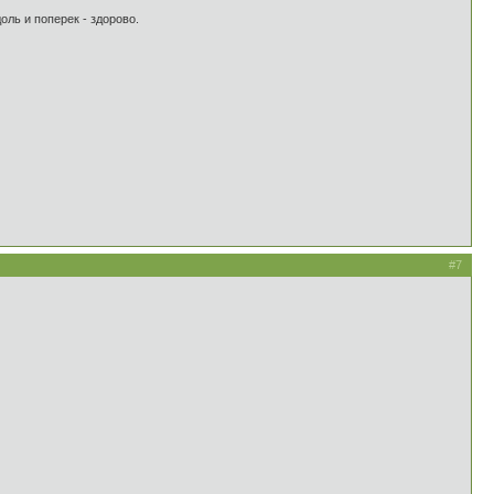
оль и поперек - здорово.
#7