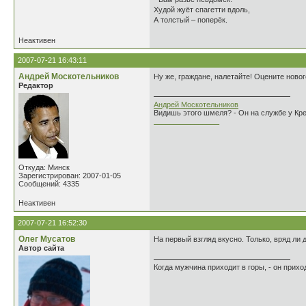
Худой жуёт спагетти вдоль,
А толстый – поперёк.
Неактивен
2007-07-21 16:43:11
Андрей Москотельников
Ну же, граждане, налетайте! Оцените новог
Редактор
Андрей Москотельников
Видишь этого шмеля? - Он на службе у Кр
________________
Откуда: Минск
Зарегистрирован: 2007-01-05
Сообщений: 4335
Неактивен
2007-07-21 16:52:30
Олег Мусатов
На первый взгляд вкусно. Только, вряд ли 
Автор сайта
Когда мужчина приходит в горы, - он прихо