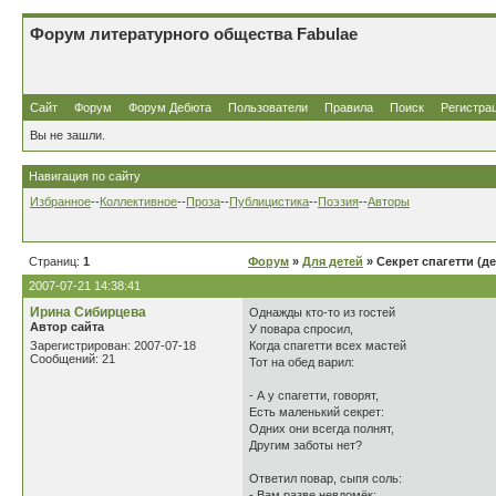
Форум литературного общества Fabulae
Сайт
Форум
Форум Дебюта
Пользователи
Правила
Поиск
Регистра
Вы не зашли.
Навигация по сайту
Избранное
--
Коллективное
--
Проза
--
Публицистика
--
Поэзия
--
Авторы
Страниц:
1
Форум
»
Для детей
» Секрет спагетти (де
2007-07-21 14:38:41
Иринa Cибирцева
Однажды кто-то из гостей
Автор сайта
У повара спросил,
Зарегистрирован: 2007-07-18
Когда спагетти всех мастей
Сообщений: 21
Тот на обед варил:
- А у спагетти, говорят,
Есть маленький секрет:
Одних они всегда полнят,
Другим заботы нет?
Ответил повар, сыпя соль:
- Вам разве невдомёк: