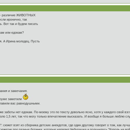
ть - различие ЖИВОТНЫХ
если иронично, так
ь. Вот так и будем писать
ам или едокам?
ся. А Ирина молодец. Пусть
ания и замечания.
оруме заметили
оставили вас равнодушными.
 же заботы нет едокам. По-моему это по тексту довольно ясно, хотя у каждого свой взг
оло 1,5 лет, так что могу только впечатление высказать. И вообще я больше люблю сл
и": сюжет взят из сборника детских анекдотов, где один другому говорит о том, как лу
 сюжетик про разные ботинки, которые напялил Чебурашка и получилось "Король на войн