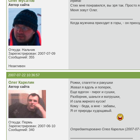
Олег Мусатов
Ирина!
Автор сайта
Стих мне понравился, вы зря так. Просто я 
Меня зовут Олег.
Когда мужчина приходит в горы, - он прихо
Откуда: Нальчик
Зарегистрирован: 2007-07-09
Сообщений: 355
Неактивен
2007-07-22 10:36:57
Олег Карелин
Рожки, спагетти и ракушки
Автор сайта
Жевал я вдоль и поперек,
Еще вдогон - пирог и сушки,
Разборник, шаньги и ватрушки,
И сала жирного кусок!
Кому - беда, а мне - забавы,
Я от природы худощавый.
Откуда: Пермь
Зарегистрирован: 2007-06-10
Отредактировано Олег Карелин (2007-07-2
Сообщений: 340