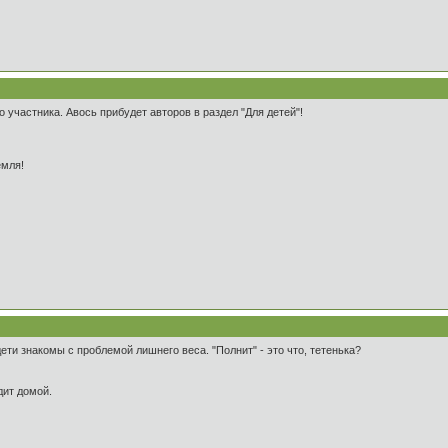
о участника. Авось прибудет авторов в раздел "Для детей"!
емля!
дети знакомы с проблемой лишнего веса. "Полнит" - это что, тетенька?
дит домой.