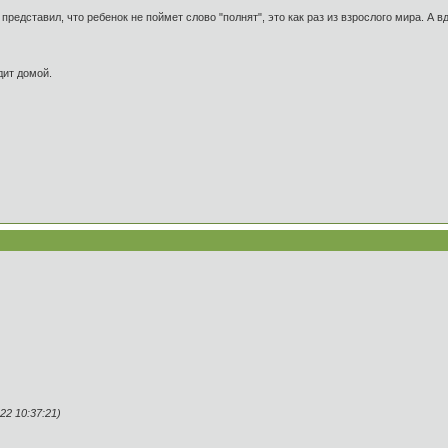
представил, что ребенок не поймет слово "полнят", это как раз из взрослого мира. А вд
дит домой.
2 10:37:21)