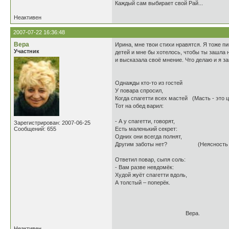
Каждый сам выбирает свой Рай...
Неактивен
2007-07-22 16:36:48
Вера
Ирина, мне твои стихи нравятся. Я тоже п
Участник
детей и мне бы хотелось, чтобы ты зашла 
и высказала своё мнение. Что делаю и я за
Однажды кто-то из гостей
У повара спросил,
Когда спагетти всех мастей (Масть - это ц
Тот на обед варил:
- А у спагетти, говорят,
Зарегистрирован: 2007-06-25
Сообщений: 655
Есть маленький секрет:
Одних они всегда полнят,
Другим заботы нет? (Неясность в
Ответил повар, сыпя соль:
- Вам разве невдомёк:
Худой жуёт спагетти вдоль,
А толстый – поперёк.
Вера.
Неактивен