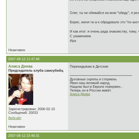
Олег, ты не обижайся на мою "обиду", я р
Борис, меня та-а-к обрадовало это "по-ан
И как итог: я очень рада знакомству, тому,
С уважением
Ира
Неактивен
2007-08-12 11:47:48
Алиса Деева
Перекидываю в Детские
Председатель клуба самоубийц
Духовные скрепы и стержень
Явил наш великий народ,
Нацизм был в Европе повержен...
Теперь он в России живёт.
Алиса Деева
Зарегистрирован: 2006-02-10
Сообщений: 20033
Вебсайт
Неактивен
2007-08-12 23:46:31