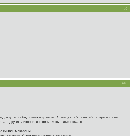
#9
#10
ляд, а дети вообще видят мир иначе. Я зайду к тебе, спасибо за приглашение.
ушать других и исправлять свои "ляпы", коих немало.
чше кушать макароны.
у снарядился", вот его я и напечатаю сейчас.