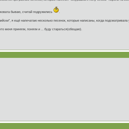
езковата бываю, считай подружились
.
глийски", я ещё напечатаю несколько песенок, которые написаны, когда подсматривала
 что меня приняли, поняли и ... буду стараться(обещаю).