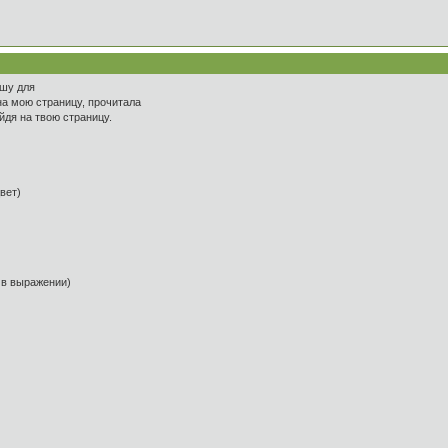
ишу для
на мою страницу, прочитала
йдя на твою страницу.
вет)
 выражении)