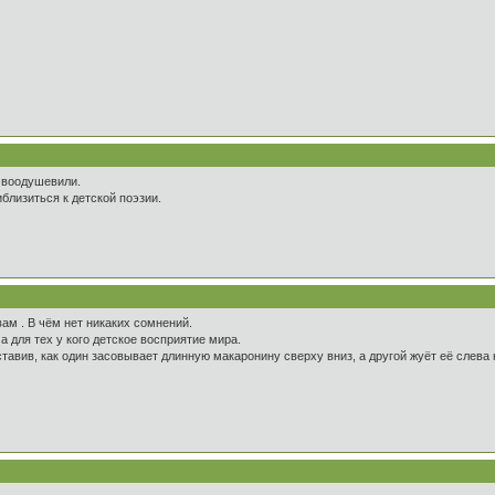
, воодушевили.
близиться к детской поэзии.
вам . В чём нет никаких сомнений.
а для тех у кого детское восприятие мира.
тавив, как один засовывает длинную макаронину сверху вниз, а другой жуёт её слева 