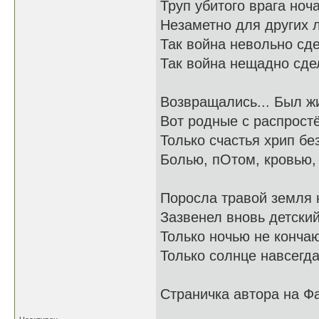
Труп убитого врага ноча
Незаметно для других 
Так война невольно сде
Так война нещадно сдел
Возвращались... Был ж
Вот родные с распростё
Только счастья хрип бе
Болью, пОтом, кровью,
Поросла травой земля 
Зазвенел вновь детский
Только ночью не кончаю
Только солнце навсегд
Страничка автора на Фаб