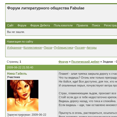
Форум литературного общества Fabulae
Сайт
Форум
Форум Дебюта
Пользователи
Правила
Поиск
Регистра
Вы не зашли.
Навигация по сайту
Избранное
--
Коллективное
--
Проза
--
Публицистика
--
Поэзия
--
Авторы
Страниц:
1
Форум
»
Поэтический дебют
» Зодиак - 
2009-06-22 21:55:40
Нина Габель
Пламя! - алая тряпка закрыла дорогу к сча
Участник
Что ты видишь? Огонь или только преграду
Не бойся, иди! Все доступно, для тех, кто н
И опаленные перья, почувствуют ветра пр
Страх, пламенеющим льдом, пронзает все 
Стой! если дух в тебе недостаточно крепок
Видишь дорогу назад, что тиха и спокойна.
Если видишь – иди, там оставлено множест
Прыгнуть в огонь, раствориться, осыпатьс
Зарегистрирован: 2009-06-22
Вмиг потерять маяки пошатнувшегося мир