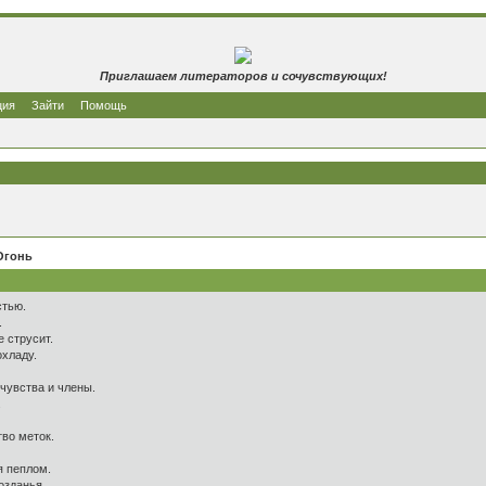
Приглашаем литераторов и сочувствующих!
ция
Зайти
Помощь
Огонь
стью.
.
е струсит.
охладу.
чувства и члены.
.
во меток.
я пеплом.
озданья.