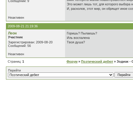
Сообщений: 9
Это может лишь тот, для которого выбора н
И, расколов, этот мир, он обрящет иное со
Неактивен
2009-08-21 21:19:36
Леон
Горишь? Пылаешь?
Участник
Иль воспалена
Зарегистрирован: 2009-08-20
Твоя душа?
Сообщений: 56
Неактивен
Страниц:
1
Форум
»
Поэтический дебют
» Зодиак - 
Перейти