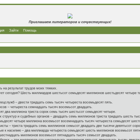
Приглашаем литераторов и сочувствующих!
ция
Зайти
Помощь
ть на результат трудов моих тяжких.
твует сегодня? Шесть миллиардов шестьсот семьдесят миллионов шестьдесят четыре
пецслужб – двести тридцать семь тысяч четыреста восемьдесят пять.
сов – четыреста семнадцать тысяч восемьсот двадцать.
т два миллиона триста сорок семь тысяч шестьсот семьдесят четыре.
структур и судебных органов – двадцать семь миллионов триста тридцать шесть ты
мьдесят четыре миллиона восемьсот восемнадцать тысяч четыреста семьдесят шест
сты – триста тридцать семь миллионов семьсот двадцать две тысячи девятьсот соро
ые к насилию – два миллиарда четыреста семьдесят шесть миллионов восемьсот пятн
шестнадцать миллионов восемьсот пятнадцать тысяч семьсот двадцать.
го брака: – три миллиарда сто шестнадцать миллионов пятьсот двенадцать тысяч двести