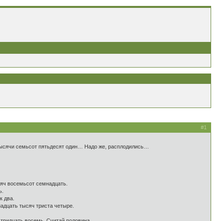
#1
 тысячи семьсот пятьдесят один… Надо же, расплодились…
сяч восемьсот семнадцать.
ь.
к два.
адцать тысяч триста четыре.
 тридцать восемь. Считай половина.