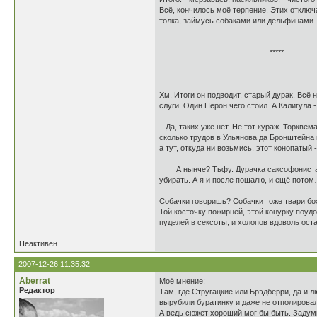
Всё, кончилось моё терпение. Этих отклю
толка, займусь собаками или дельфинами. 
*****
Хм. Итоги он подводит, старый дурак. Всё 
слуги. Один Нерон чего стоил. А Калигула 
Да, таких уже нет. Не тот кураж. Торквем
сколько трудов в Ульянова да Бронштейна 
а тут, откуда ни возьмись, этот конопатый
А нынче? Тьфу. Дурачка саксофониста на 
убирать. А я и после пошалю, и ещё пото
Собачки говоришь? Собачки тоже твари бож
Той косточку пожирней, этой конурку поуд
пуделей в сексоты, и холопов вдоволь ост
Неактивен
2007-12-26 11:35:32
Aberrat
Моё мнение:
Редактор
Там, где Стругацкие или Брэдберри, да и
вырубили буратинку и даже не отполировал
А ведь сюжет хороший мог бы быть. Задумк