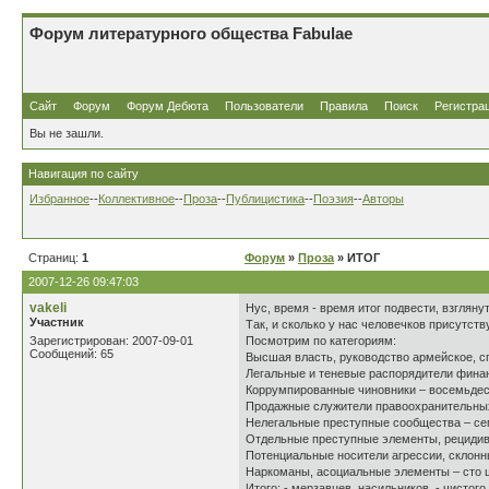
Форум литературного общества Fabulae
Сайт
Форум
Форум Дебюта
Пользователи
Правила
Поиск
Регистра
Вы не зашли.
Навигация по сайту
Избранное
--
Коллективное
--
Проза
--
Публицистика
--
Поэзия
--
Авторы
Страниц:
1
Форум
»
Проза
» ИТОГ
2007-12-26 09:47:03
vakeli
Нус, время - время итог подвести, взгляну
Участник
Так, и сколько у нас человечков присутс
Зарегистрирован: 2007-09-01
Посмотрим по категориям:
Сообщений: 65
Высшая власть, руководство армейское, с
Легальные и теневые распорядители финан
Коррумпированные чиновники – восемьдеся
Продажные служители правоохранительных 
Нелегальные преступные сообщества – се
Отдельные преступные элементы, рецидиви
Потенциальные носители агрессии, склонн
Наркоманы, асоциальные элементы – сто 
Итого: - мерзавцев, насильников, - чисто