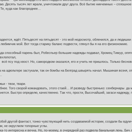
чаю. Десять тысяч лет жрали, уничтожали друг друга. Всё бытие никчемных – сплошн
Те, куда как благороднее…
надеется, ждёт. Пятьдесят на пятьдесят - это мой недосмотр, обленился, да и людишки
- любимчик мой. Вот тогда старику баланс подвести, глянул бы я на его физиономию.
ада способный парень был, Робеспьер большие надежды подавал, Хромец Тимур, опять 
вхлопотал,
 - всё псу под хвост. Но, самородком оказался, его и учить не пришлось. Только бесн
адюльтере застукали, так он бомбы на Белград швырять начал. Мышиная возня, от с
м…
ьи - твои, твари.
обнее. Того сворой командовать, этого стаей… И разведу быстренько: сенбернары да ма
анется. Быстро определю, качественно. Так что, прости, Высочайший, загаси надежду, 
 любой другой фантаст, тонко чувствующий нить создаваемой истории, создали бы вд
и, не округлили топорные углы.
а-то интересна и вечна. Но, по-моему, в очередной раз подвела банальная лень. Бич