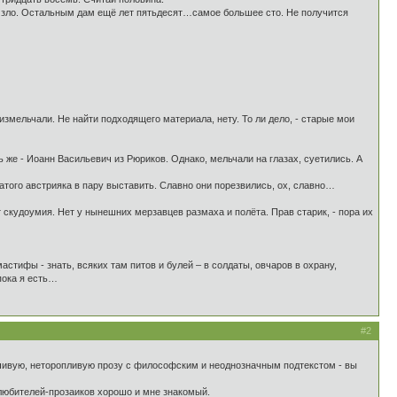
ое зло. Остальным дам ещё лет пятьдесят…самое большее сто. Не получится
 измельчали. Не найти подходящего материала, нету. То ли дело, - старые мои
же - Иоанн Васильевич из Рюриков. Однако, мельчали на глазах, суетились. А
оватого австрияка в пару выставить. Славно они порезвились, ох, славно…
кудоумия. Нет у нынешних мерзавцев размаха и полёта. Прав старик, - пора их
стифы - знать, всяких там питов и булей – в солдаты, овчаров в охрану,
пока я есть…
#2
умчивую, неторопливую прозу с философским и неоднозначным подтекстом - вы
 любителей-прозаиков хорошо и мне знакомый.