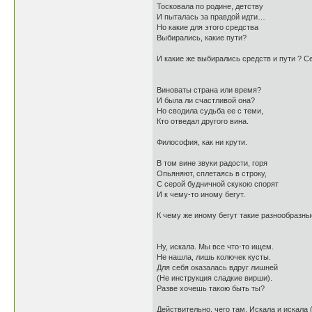
Тосковала по родине, детству
И пыталась за правдой идти…
Но какие для этого средства
Выбирались, какие пути?
И какие же выбирались средств и пути ? 
Виноваты страна или время?
И была ли счастливой она?
Но сводила судьба ее с теми,
Кто отведал другого вина.
Философия, как ни крути.
В том вине звуки радости, горя
Опьяняют, сплетаясь в строку,
С серой будничной скукою спорят
И к чему-то иному бегут.
К чему же иному бегут такие разнообразные 
Ну, искала. Мы все что-то ищем.
Не нашла, лишь колючек кусты.
Для себя оказалась вдруг лишней
(Не инструкция сладкие вирши).
Разве хочешь такою быть ты?
Действительно, чего там. Искала и искала (