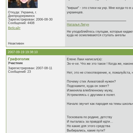
"вирши" - это стихи на укр. Мне когда-то 
Откуда: Украина, г.
украинцев.
Днепродзержинск
Зарегистрирован: 2006-08-30
Сообщений: 4408
Наталья Лигун
Вебсайт
Не уподобляйтесь глупцам, которые кидают
куда не осмеливаются ступать ангелы
Неактивен
2007-09-19 19:38:10
Графоголик
Елене Лаки написал(а):
Участник
Эх-е-хе. Что же это такое ! Когда же, нако
Зарегистрирован: 2007-08-11
Сообщений: 23
Нет, это не стихотворение, и, пожалуйста,
Почему стих Ахматовой нужен?
Подскажите, куда он зовет?
Изменяла влюбленному мужу,
Устремляясь с другими в полет.
Начало звучит как пародия на темы школьн
Тосковала по родине, детству
И пыталась за правдой идти…
Но какие для этого средства
Выбирались, какие пути?