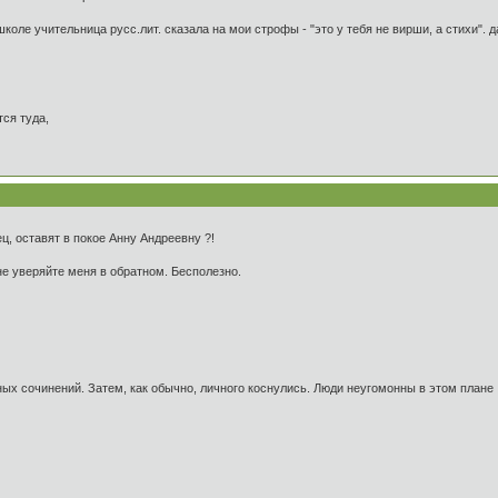
в школе учительница русс.лит. сказала на мои строфы - "это у тебя не вирши, а стихи"
ся туда,
нец, оставят в покое Анну Андреевну ?!
 не уверяйте меня в обратном. Бесполезно.
ых сочинений. Затем, как обычно, личного коснулись. Люди неугомонны в этом плане