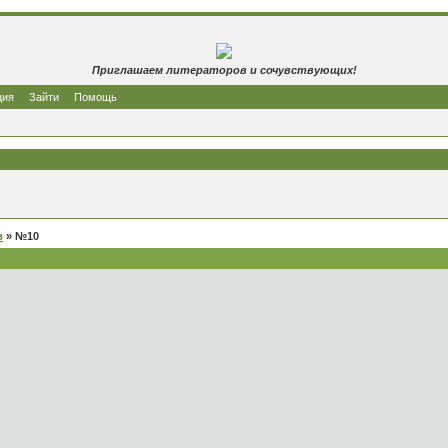
Приглашаем литераторов и сочувствующих!
ция
Зайти
Помощь
в
» №10