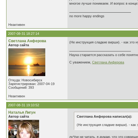
многое лучше понимаем. И вопрос в конце:
no more happy endings
Неактивен
2007-08-31 18:27:14
Светлана Анферова
(Не инструкция сладкие вирши). - как это
Автор сайта
Наука старается рассказать о себе понятно
С уважением,
Светлана Анферова
Откуда: Новосибирск
Зарегистрирован: 2007-04-19
Сообщений: 393
Неактивен
2007-08-31 19:10:52
Наталья Лигун
Автор сайта
Светлана Анферова написал(а):
(Не инструкция сладкие вирши). - как
луЧче не читать. я думаю, что это совреш