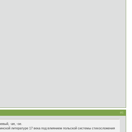
#6
евый, -ая, -ое.
краинской литературе 17 века под влиянием польской системы стихосложения