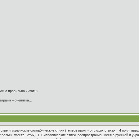
нужно правильно читать?
е вирши) – очепятка…
кие и украинские силлабические стихи (теперь ирон. - о плохих стихах). И прил. вирш
т польск. wiersz - стих). 1. Силлабические стихи, распространившиеся в русской и у