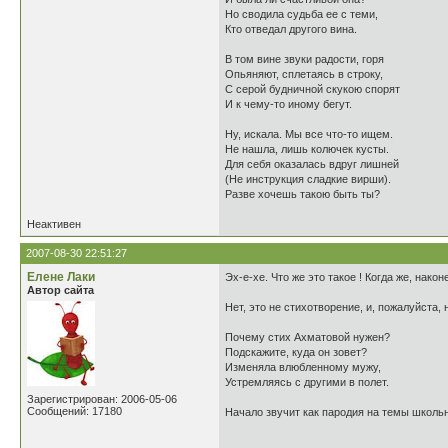
Но сводила судьба ее с теми,
Кто отведал другого вина.
В том вине звуки радости, горя
Опьяняют, сплетаясь в строку,
С серой будничной скукою спорят
И к чему-то иному бегут.
Ну, искала. Мы все что-то ищем.
Не нашла, лишь колючек кусты.
Для себя оказалась вдруг лишней
(Не инструкция сладкие вирши).
Разве хочешь такою быть ты?
Неактивен
2007-08-30 22:51:27
Елене Лаки
Эх-е-хе. Что же это такое ! Когда же, нако
Автор сайта
Нет, это не стихотворение, и, пожалуйста,
Почему стих Ахматовой нужен?
Подскажите, куда он зовет?
Изменяла влюбленному мужу,
Устремляясь с другими в полет.
Зарегистрирован: 2006-05-06
Сообщений: 17180
Начало звучит как пародия на темы школьн