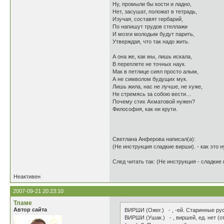
Ну, промыли бы кости и ладно,
Нет, засушат, положат в тетрадь,
Изучая, составят гербарий,
По напишут трудов стеллажи
И мозги молодым будут парить,
Утверждая, что так надо жить.
А она же, как мы, лишь искала,
В переплете не точных наук.
Мак в петлице сиял просто алым,
А не символом будущих мук.
Лишь жила, нас не лучше, не хуже,
Не стремясь за собою вести…
Почему стих Ахматовой нужен?
Философия, как ни крути.
Светлана Анферова написал(а):
(Не инструкция сладкие вирши). - как это 
След читать так: (Не инструкция - сладки
Неактивен
2007-09-21 20:23:10
Тламе
Автор сайта
ВИРШИ (Ожег.) - , -ей. Старинные русс
ВИРШИ (Ушак.) - , виршей, ед. нет (о