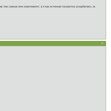
. дав тем самым мне комплимент. а я как истинная патриотка оскарбилась за
#5