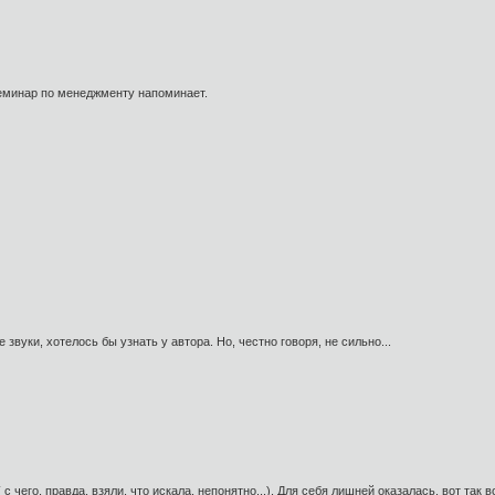
Cеминар по менеджменту напоминает.
звуки, хотелось бы узнать у автора. Но, честно говоря, не сильно...
 с чего, правда, взяли, что искала, непонятно...). Для себя лишней оказалась, вот так