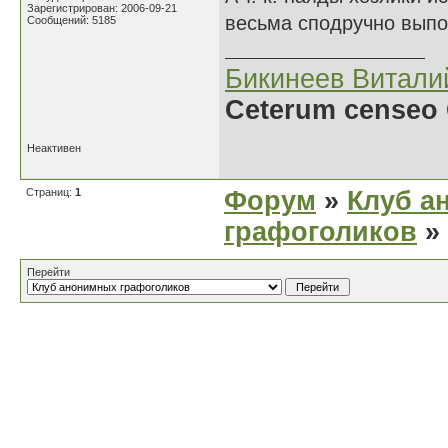
Зарегистрирован: 2006-09-21
весьма сподручно выпол
Сообщений: 5185
Бикинеев Витали
Ceterum censeo 
Неактивен
Страниц:
1
Форум
»
Клуб а
графоголиков
»
Перейти