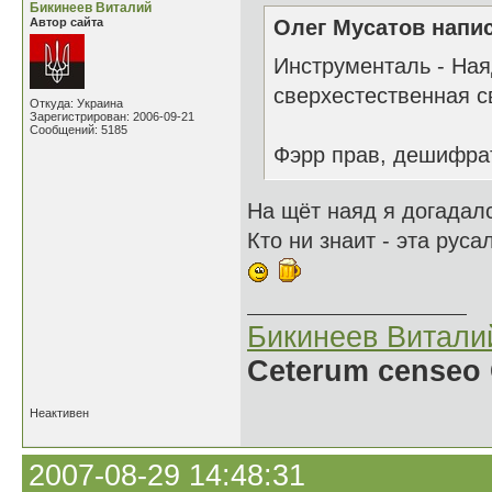
Бикинеев Виталий
Автор сайта
Oлег Мусатов напис
Инструменталь - Ная
сверхестественная с
Откуда: Украина
Зарегистрирован: 2006-09-21
Сообщений: 5185
Фэрр прав, дешифрат
На щёт наяд я догадал
Кто ни знаит - эта руса
Бикинеев Витали
Ceterum censeo 
Неактивен
2007-08-29 14:48:31