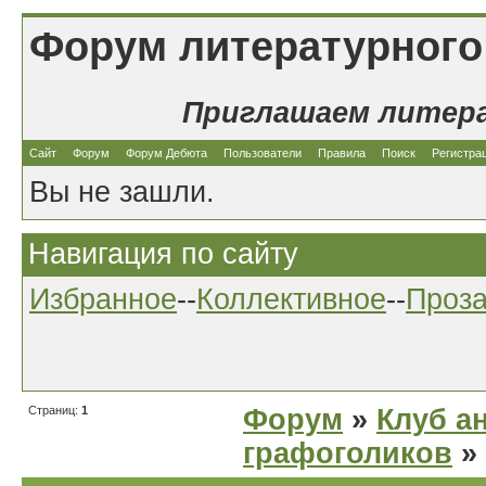
Форум литературного
Приглашаем литер
Сайт
Форум
Форум Дебюта
Пользователи
Правила
Поиск
Регистра
Вы не зашли.
Навигация по сайту
Избранное
--
Коллективное
--
Проз
Страниц:
1
Форум
»
Клуб а
графоголиков
»