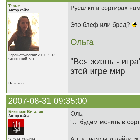
Тламе
Русалки в сортирах нам
Автор сайта
Это блеф или бред?
Ольга
Зарегистрирован: 2007-05-13
Сообщений: 591
"Вся жизнь - игр
этой игре мир
Неактивен
2007-08-31 09:35:00
Бикинеев Виталий
Оль,
Автор сайта
"... будем мочить в сор
А т. к. наяды хозяйки и
Откуда: Украина