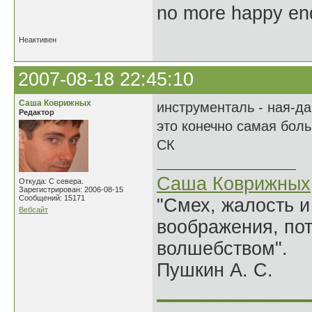
no more happy en
Неактивен
2007-08-18 22:45:10
Саша Коврижных
инструменталь - ная-д
Редактор
это конечно самая боль
СК
Саша Коврижных
Откуда: С севера.
Зарегистрирован: 2006-08-15
Сообщений: 15171
"Смех, жалость и
Вебсайт
воображения, по
волшебством".
Пушкин А. С.
______________