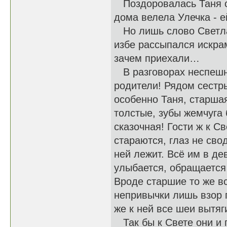
Поздоровалась Таня со
дома велела Улечка - 
Но лишь слово Светлан
избе рассыпался искрам
зачем приехали…
В разговорах неспешны
родители! Рядом сестры
особенно Таня, старшая
толстые, зубы жемчуга
сказочная! Гости ж к С
стараются, глаз не сво
ней лежит. Всё им в де
улыбается, обращается 
Вроде старшие то же вс
непривычки лишь взор п
же к ней все шеи вытя
Так бы к Свете они и п