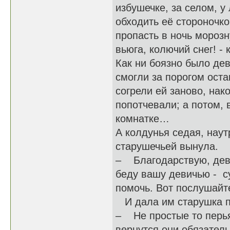
избушечке, за селом, у
обходить её стороночко
пропасть в ночь морозн
вьюга, колючий снег! - 
Как ни боязно было дев
смогли за порогом оста
согрели ей заново, на
попотчевали; а потом, 
комнатке…
А колдунья седая, наут
старушечьей вынула.
– Благодарствую, девы
беду вашу девичью - су
помочь. Вот послушайте
И дала им старушка по
– Не простые то перья
вернутся они обязатель