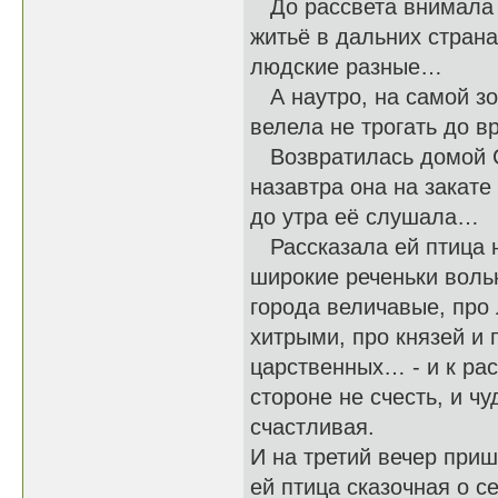
До рассвета внимала е
житьё в дальних страна
людские разные…
А наутро, на самой зо
велела не трогать до в
Возвратилась домой Св
назавтра она на закате
до утра её слушала…
Рассказала ей птица н
широкие реченьки воль
города величавые, про 
хитрыми, про князей и 
царственных… - и к рас
стороне не счесть, и ч
счастливая.
И на третий вечер приш
ей птица сказочная о с