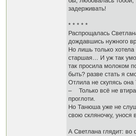
бы, любовалась тобой,
задерживать!
* * * * *
Распрощалась Светлана
дождавшись нужного вр
Но лишь только хотела 
старшая… И уж так умо
так просила молоком по
быть? разве стать я см
Отлила не скупясь она 
– Только всё не втирай
проглоти.
Но Танюша уже не слуш
свою скляночку, унося
А Светлана глядит: во 