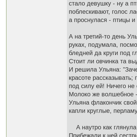
стало девушку - ну а п
поблескивают, голос л
а проснулася - птицы и
А на третий-то день У
руках, подумала, посм
бледней да круги под г
Стоит ли овчинка та в
И решила Ульяна: "Зач
красоте рассказывать; 
под силу ей! Ничего не
Молоко же волшебное - 
Ульяна флакончик свой
капли круглые, перлам
А наутро как глянула в
Прибежали к ней сестры