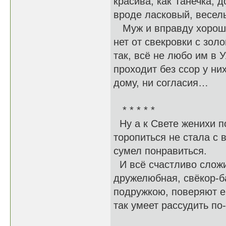
красива, как Танечка, д
вроде ласковый, весел
Муж и вправду хороший
нет от свекровки с зол
так, всё не любо им в У
проходит без ссор у ни
дому, ни согласия…
* * * * *
Ну а к Свете женихи п
торопиться не стала с 
сумел понравиться.
И всё счастливо сложи
дружелюбная, свёкор-б
подружкою, поверяют е
так умеет рассудить по