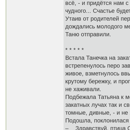
всё, - и придётся нам 
чудного... Счастье буде
Утаив от родителей пе
дождались молодого ме
Таню отправили.
* * * * *
Встала Танечка на зака
встрепенулось перо зав
живое, взметнулось ввы
крутому бережку, и про
не хаживали.
Подбежала Татьяна к ме
закатных лучах так и с
томные, дивные, - и не
Подошла, поклонилася 
– Здравствуй, птица С