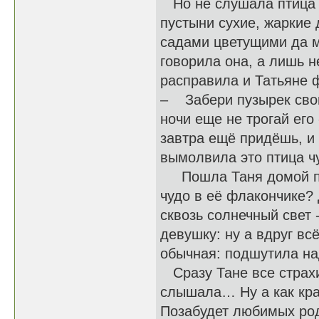
Но не слушала птица Т
пустыни сухие, жаркие 
садами цветущими да 
говорила она, а лишь н
расправила и Татьяне 
– Забери пузырек свой
ночи еще не трогай его 
завтра ещё придёшь, и 
вымолвила это птица чу
Пошла Таня домой по б
чудо в её флакончике? 
сквозь солнечный свет 
девушку: ну а вдруг вс
обычная: подшутила на
Сразу Тане все страхи
слышала… Ну а как кра
Позабудет любимых род