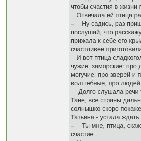
чтобы счастия в жизни 
Отвечала ей птица ра
– Ну садись, раз пришл
послушай, что расскаж
прижала к себе его кр
счастливее приготовил
И вот птица сладкогол
чужие, заморские: про 
могучие; про зверей и 
волшебные, про люд
Долго слушала речи те
Тане, все страны дальн
солнышко скоро покажет
Татьяна - устала ждать
– Ты мне, птица, скажи
счастие...