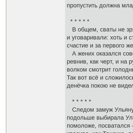
пропустить должна мла
* * * * *
В общем, сваты не зря
и уговаривали: хоть и 
счастие и за первого ж
А жених оказался совсе
ревнив, как черт, и на 
волком смотрит голодны
Так вот всё и сложилос
денёчка покою не виде
* * * * *
Следом замуж Ульяну в
подольше выбирала Уле
помоложе, посватался -