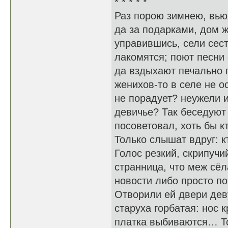
* * * * *
Раз порою зимнею, вью
да за подарками, дом 
управившись, сели сес
лакомятся; поют песни 
да вздыхают печально п
женихов-то в селе не о
не порадует? неужели и
девичье? Так беседуют 
посоветовал, хоть бы кт
Только слышат вдруг: кт
Голос резкий, скрипучий
странница, что меж сё
новости либо просто по
Отворили ей двери деву
старуха горбатая: нос 
платка выбиваются… То