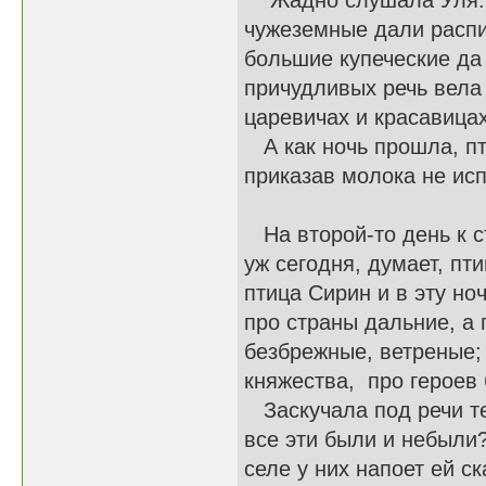
Жадно слушала Уля: о
чужеземные дали распи
большие купеческие да
причудливых речь вела 
царевичах и красавица
А как ночь прошла, пт
приказав молока не исп
На второй-то день к с
уж сегодня, думает, пт
птица Сирин и в эту но
про страны дальние, а
безбрежные, ветреные; 
княжества, про героев
Заскучала под речи те 
все эти были и небыли?
селе у них напоет ей с