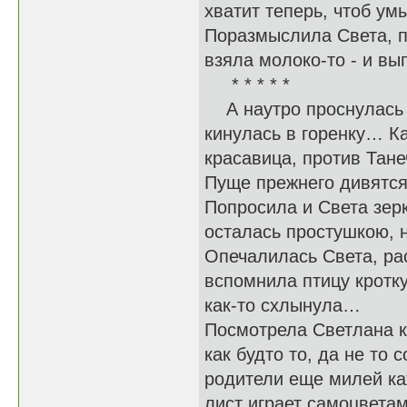
хватит теперь, чтоб ум
Поразмыслила Света, 
взяла молоко-то - и 
* * * * *
А наутро проснулась С
кинулась в горенку… Ка
красавица, против Тан
Пуще прежнего дивятся
Попросила и Света зерк
осталась простушкою, н
Опечалилась Света, рас
вспомнила птицу кротку
как-то схлынула…
Посмотрела Светлана кр
как будто то, да не то
родители еще милей ка
лист играет самоцветам