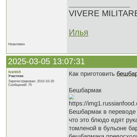
VIVERE MILITARE 
Илья
Неактивен
2025-03-05 13:07:31
ivanish
Как приготовить
бешба
Участник
Зарегистрирован: 2010-10-20
Сообщений: 75
Бешбармак
Бешбармак в переводе с
что это блюдо едят рук
томленой в бульоне ба
бешбармака превосход