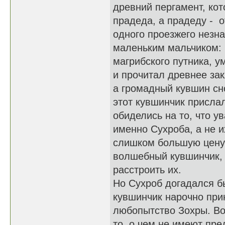
древний пергамент, кот
прадеда, а прадеду - от
одного проезжего незн
маленьким мальчиком: з
магрибского путника, у
и прочитал древнее зак
а громадный кувшин сн
этот кувшинчик прислал
обиделись на то, что у
именно Сухроба, а не и
слишком большую цену 
волшебный кувшинчик, 
расстроить их.
Но Сухроб догадался бы
кувшинчик нарочно прин
любопытство Зохры. Вот
то, о чем не имеют пре