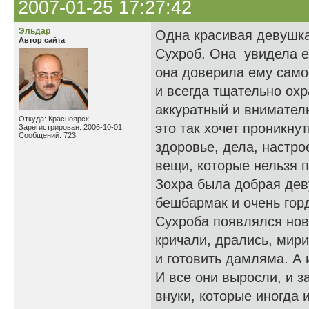
2007-01-25 17:27:42
Эльдар
Одна красивая девушка
Автор сайта
Сухроб. Она увидела ег
она доверила ему само
и всегда тщательно охр
аккуратный и вниматель
Откуда: Красноярск
это так хочет проникну
Зарегистрирован: 2006-10-01
Сообщений: 723
здоровье, дела, настро
вещи, которые нельзя п
Зохра была добрая деву
бешбармак и очень гор
Сухроба появлялся новы
кричали, дрались, мир
и готовить дамляма. А
И все они выросли, и з
внуки, которые иногда 