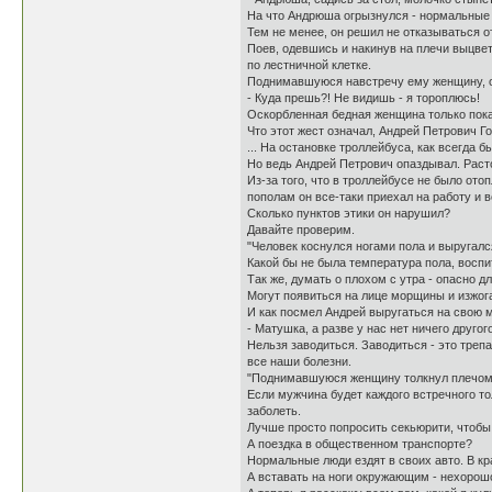
На что Андрюша огрызнулся - нормальные 
Тем не менее, он решил не отказываться от
Поев, одевшись и накинув на плечи выцвет
по лестничной клетке.
Поднимавшуюся навстречу ему женщину, он
- Куда прешь?! Не видишь - я тороплюсь!
Оскорбленная бедная женщина только пока
Что этот жест означал, Андрей Петрович Гор
... На остановке троллейбуса, как всегда б
Но ведь Андрей Петрович опаздывал. Расто
Из-за того, что в троллейбусе не было ото
пополам он все-таки приехал на работу и в
Сколько пунктов этики он нарушил?
Давайте проверим.
"Человек коснулся ногами пола и выругался
Какой бы не была температура пола, воспи
Так же, думать о плохом с утра - опасно д
Могут появиться на лице морщины и изжог
И как посмел Андрей выругаться на свою м
- Матушка, а разве у нас нет ничего другог
Нельзя заводиться. Заводиться - это трепа
все наши болезни.
"Поднимавшуюся женщину толкнул плечом.
Если мужчина будет каждого встречного то
заболеть.
Лучше просто попросить секьюрити, чтобы 
А поездка в общественном транспорте?
Нормальные люди ездят в своих авто. В кр
А вставать на ноги окружающим - нехорошо