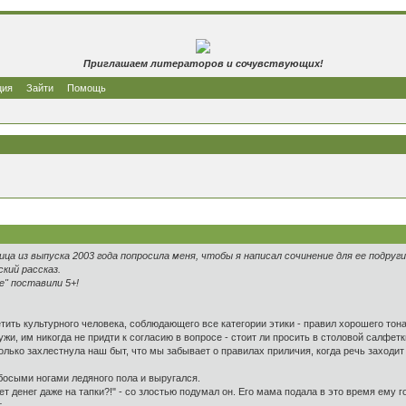
Приглашаем литераторов и сочувствующих!
ция
Зайти
Помощь
ца из выпуска 2003 года попросила меня, чтобы я написал сочинение для ее подруги 
кий рассказ.
ие" поставили 5+!
тить культурного человека, соблюдающего все категории этики - правил хорошего тона
, им никогда не придти к согласию в вопросе - стоит ли просить в столовой салфетки,
лько захлестнула наш быт, что мы забывает о правилах приличия, когда речь заходи
 босыми ногами ледяного пола и выругался.
т денег даже на тапки?!" - со злостью подумал он. Его мама подала в это время ему г
.