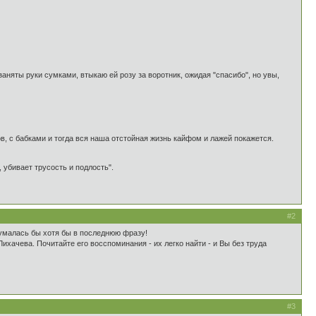
заняты руки сумками, втыкаю ей розу за воротник, ожидая "спасибо", но увы,
в, с бабками и тогда вся наша отстойная жизнь кайфом и лажей покажется.
 убивает трусость и подлость".
#2
Вдумалась бы хотя бы в последнюю фразу!
ихачева. Почитайте его восспоминания - их легко найти - и Вы без труда
#3