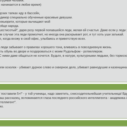
ьтурный человек.
ня начинается в любое время)
.
ских тапках иду в бассейн,
едикюр специально обученные красивые девушки.
секьюрити, которые вычищают мой
ообще народа.
шестисотый", дарю розу первой попавшейся леди, желая ей счастья. Даже если у леди 
 случае эта леди промолчит, но иногда она раскрывает рот, и тут хоть уши затыкай.
е, когда вхожу в свой офис, улыбаюсь и приветствую всех.
 люди забывают о правилах хорошего тона, вливаясь в повседневную жизнь.
ять обувь во дворе и поздороваться с моим Рудольфом - ротвеллером.
 ними даже общаться не хочется. Будьте, в натуре, культурными людьми, без тормозо
 или осколок - убивает дурное слово и скверное дело, убивает равнодушие и казенщина,
е" поставили 5+!" - у той учиницы, надо заметить, снисходительнейшая учительница! 
аш рассказец, вспоминаются глаза последнего российского интеллигента - академика Л
теллигент".
мо.