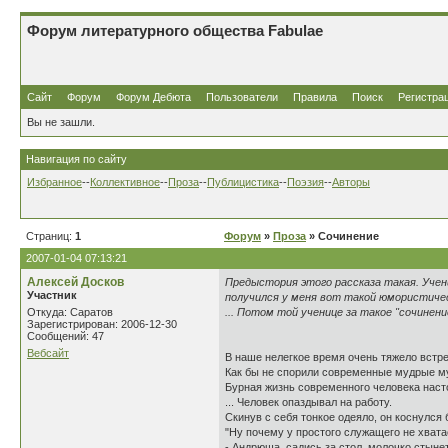
Форум литературного общества Fabulae
Сайт
Форум
Форум Дебюта
Пользователи
Правила
Поиск
Регистра
Вы не зашли.
Навигация по сайту
Избранное
--
Коллективное
--
Проза
--
Публицистика
--
Поэзия
--
Авторы
Страниц:
1
Форум
»
Проза
» Сочинение
2007-01-04 07:13:21
Алексей Досков
Предыстория этого рассказа такая. Учени
Участник
получился у меня вот такой юмористичес
Откуда: Саратов
... Потом той ученице за такое "сочинен
Зарегистрирован: 2006-12-30
Сообщений: 47
Вебсайт
В наше нелегкое время очень тяжело встре
Как бы не спорили современные мудрые мужи
Бурная жизнь современного человека насто
... Человек опаздывал на работу.
Скинув с себя тонкое одеяло, он коснулся
"Ну почему у простого служащего не хватае
- Андрюша, садись за стол, молочко стынет