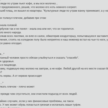
люди по утрам пьют кофе, а мы все молочко...
 предложенного, решив, что молоко его хоть немного согреет.
ший плащ, он вышел из квартиры. "Культурные люди по утрам ванну принимают, а у на
 толкнул плечом, добавив при этом:
чала головой.
бунов так и не понял - знала она или нет, что он торопится.
ыло много народа.
лкав всех локтями, он влез в салон, обматерив кондукторшу, попытавшуюся заставить 
пления, стоять на холодном полу было неприятно и наш инженер встал на чьи-то ноги, у
се равно опоздал.
..."
танный человек просто обязан улыбнуться и сказать "спасибо".
ля здоровья.
а в пищеводе.
аму, подавшую ему молоко на завтрак, а не кофе. Любой другой на его месте сказал б
о?
ть нервы. А от нервов происходят
.."
лкать плечом - плечо может
прежде чем спуститься, они очистили подъезд от всех людей.
айних случаях, если у них финансовые проблемы, на такси.
. У них может обувь попасться грязная и испачкать ваши туфли.