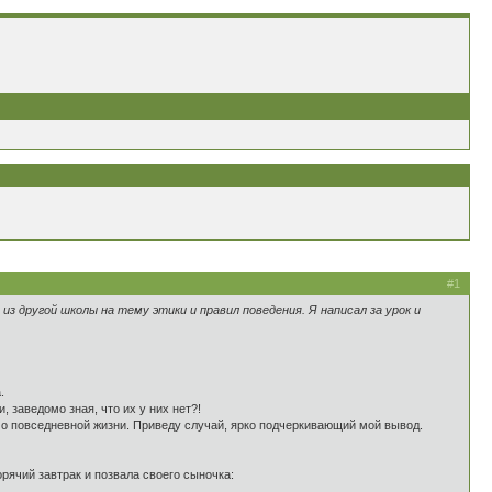
#1
из другой школы на тему этики и правил поведения. Я написал за урок и
.
 заведомо зная, что их у них нет?!
т о повседневной жизни. Приведу случай, ярко подчеркивающий мой вывод.
орячий завтрак и позвала своего сыночка: