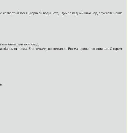
с четвертый месяц горячей воды нет", - думал бедный инженер, спускаясь вниз
его заплатить за проезд.
лыбаясь от тепла. Его толкали, он толкался. Его материли - он отвечал. С горем
ы: