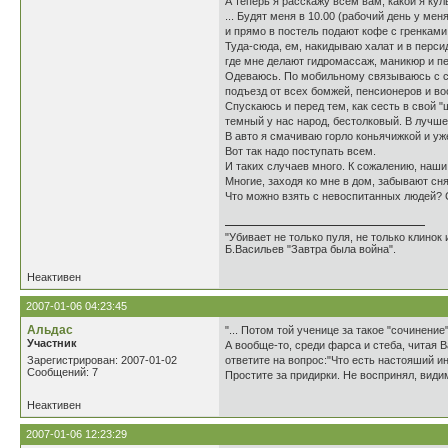
А теперь я расскажу всем вам, какой я кул
... Будят меня в 10.00 (рабочий день у ме
и прямо в постель подают кофе с гренками
Туда-сюда, ем, накидываю халат и в персид
где мне делают гидромассаж, маникюр и п
Одеваюсь. По мобильному связываюсь с 
подъезд от всех бомжей, пенсионеров и в
Спускаюсь и перед тем, как сесть в свой "
темный у нас народ, бестолковый. В лучшем
В авто я смачиваю горло коньячижкой и уж
Вот так надо поступать всем.
И таких случаев много. К сожалению, наши
Многие, заходя ко мне в дом, забывают сн
Что можно взять с невоспитанных людей? С
"Убивает не только пуля, не только клинок
Б.Васильев "Завтра была война".
Неактивен
2007-01-06 04:23:45
Альдас
"... Потом той ученице за такое "сочинени
Участник
А вообще-то, среди фарса и стеба, читая В
Зарегистрирован: 2007-01-02
ответите на вопрос:"Что есть настояший ин
Сообщений: 7
Простите за придирки. Не воспринял, види
Неактивен
2007-01-06 12:23:29