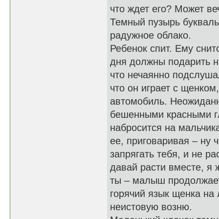
что ждет его? Может ве
Темный пузырь букваль
радужное облако.
Ребенок спит. Ему снит
дня должны подарить н
что нечаянно подслушал
что он играет с щенком
автомобиль. Неожиданн
бешенными красными гл
набросится на мальчик
ее, приговаривая – ну 
запрягать тебя, и не р
давай расти вместе, я 
ты – малыш продолжает
горячий язык щенка на 
неистовую возню.