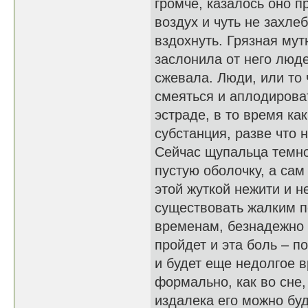
громче, казалось оно п
воздух и чуть не захле
вздохнуть. Грязная мут
заслонила от него люде
сжевала. Люди, или то
смеяться и аплодирова
эстраде, в то время к
субстанция, разве что
Сейчас щупальца темно
пустую оболочку, а сам
этой жуткой нежити и н
существовать жалким п
временам, безнадежно 
пройдет и эта боль – п
и будет еще недолгое в
формально, как во сне,
издалека его можно буд