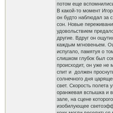
потом еще вспомнились
В какой-то момент Игор
он будто наблюдал за с
сон. Новые переживани
удовольствием предалс
другие. Вдруг он ощутил
каждым мгновеньем. Ощ
испугало, памятуя о то
слишком глубок был сон
происходит, он уже не 
спит и должен проснут
солнечного дня царяще
свет. Скорость полета 
оранжевая вспышка и в
зале, на сцене которо
изобилующее светоэфф
коих могли веселиться