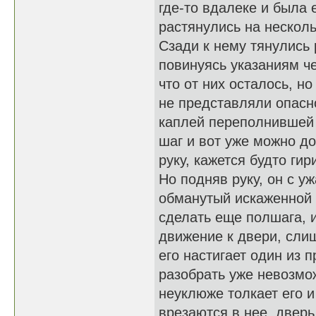
где-то вдалеке и была 
растянулись на нескол
Сзади к нему тянулись 
повинуясь указаниям че
что от них осталось, н
не представляли опасно
каплей переполнившей 
шаг и вот уже можно до
руку, кажется будто ги
Но подняв руку, он с у
обманутый искаженной 
сделать еще полшага, 
движение к двери, слиш
его настигает один из 
разобрать уже невозмо
неуклюже толкает его и
врезаются в нее, дверь