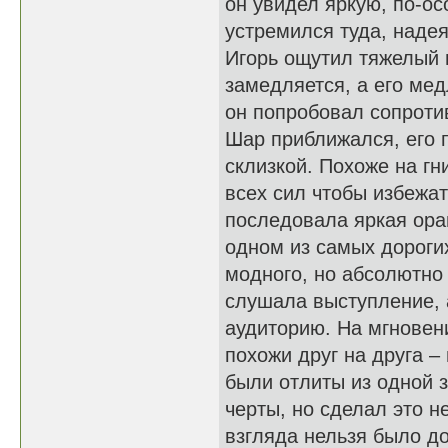
он увидел яркую, по-о
устремился туда, надея
Игорь ощутил тяжелый в
замедляется, а его ме
он попробовал сопроти
Шар приближался, его п
склизкой. Похоже на гн
всех сил чтобы избежат
последовала яркая ора
одном из самых дорогих
модного, но абсолютно
слушала выступление, 
аудиторию. На мгновен
похожи друг на друга –
были отлиты из одной з
черты, но сделал это не
взгляда нельзя было д