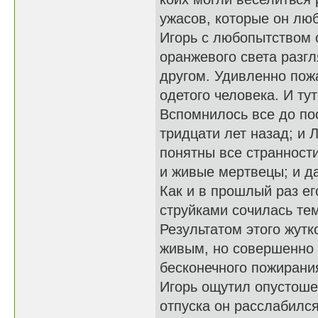
ужасов, которые он лю
Игорь с любопытством 
оранжевого света разг
другом. Удивленно пож
одетого человека. И ту
Вспомнилось все до по
тридцати лет назад; и Л
понятны все странност
и живые мертвецы; и да
Как и в прошлый раз ег
струйками сочилась те
Результатом этого жутк
живым, но совершенно
бесконечного пожирани
Игорь ощутил опустоше
отпуска он расслабилс