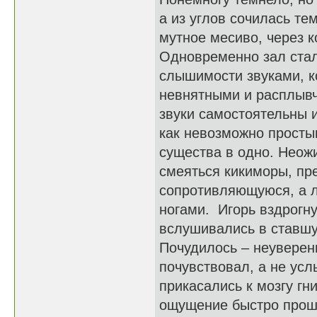
а из углов сочилась те
мутное месиво, через к
Одновременно зал стал
слышимости звуками, к
невнятными и расплывч
звуки самостоятельны и
как невозможно просты
существа в одно. Неож
смеяться кикиморы, пре
сопротивляющуюся, а 
ногами. Игорь вздрогну
вслушивались в ставшу
Почудилось – неуверен
почувствовал, а не усл
прикасались к мозгу г
ощущение быстро прошл