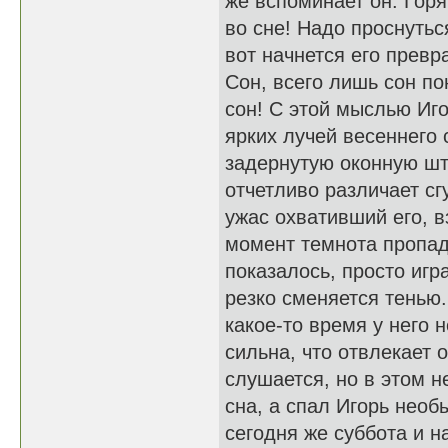
же вспоминает он. Горя
во сне! Надо проснутьс
вот начнется его превр
Сон, всего лишь сон по
сон! С этой мыслью Иго
ярких лучей весеннего
задернутую оконную што
отчетливо различает сг
ужас охвативший его, 
момент темнота пропада
показалось, просто игр
резко сменяется тенью.
какое-то время у него 
сильна, что отвлекает 
слушается, но в этом н
сна, а спал Игорь необ
сегодня же суббота и н