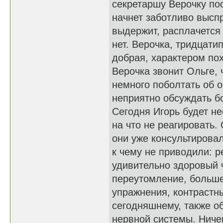
секретаршу Верочку пос
начнет заботливо выспр
выдержит, расплачется 
нет. Верочка, тридцати
добрая, характером по
Верочка звонит Ольге, 
немного поболтать об 
неприятно обсуждать б
Сегодня Игорь будет не
на что не реагировать.
они уже консультирова
к чему не приводили: 
удивительно здоровый ч
переутомление, больше
упражнения, контрастн
сегодняшнему, также о
нервной системы. Ничег