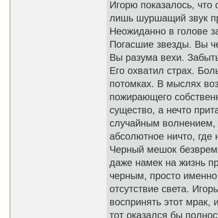
Игорю показалось, что 
лишь шуршащий звук п
Неожиданно в голове за
Погасшие звезды. Вы ч
Вы разума вехи. Забыт
Его охватил страх. Бо
потомках. В мыслях во
пожирающего собственн
существо, а нечто прит
случайным волнением, 
абсолютное ничто, где 
Черный мешок безвреме
даже намек на жизнь п
черным, просто именно
отсутствие света. Игор
воспринять этот мрак, 
тот оказался бы полно