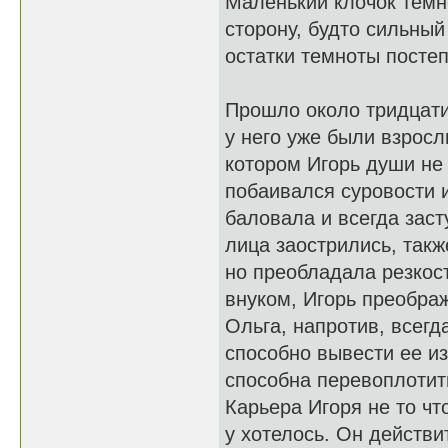
Маленький клочок темн
сторону, будто сильный
остатки темноты постеп
Прошло около тридцати
у него уже были взросл
котором Игорь души не
побаивался суровости и
баловала и всегда заст
лица заострились, такж
но преобладала резкос
внуком, Игорь преображ
Ольга, напротив, всегд
способно вывести ее и
способна перевоплотит
Карьера Игоря не то чт
у хотелось. Он действ