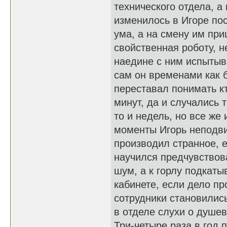
технического отдела, а
изменилось в Игоре пос
ума, а на смену им пр
свойственная роботу, 
наедине с ним испытыва
сам он временами как 
переставал понимать кт
минут, да и случались 
то и недель, но все же
моменты Игорь неподвиж
производил странное, е
научился предчувствов
шум, а к горлу подкаты
кабинете, если дело пр
сотрудники становилис
в отделе слухи о душев
Три-четыре раза в год 