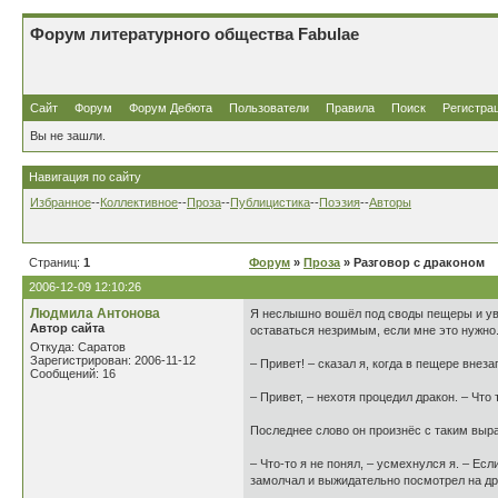
Форум литературного общества Fabulae
Сайт
Форум
Форум Дебюта
Пользователи
Правила
Поиск
Регистра
Вы не зашли.
Навигация по сайту
Избранное
--
Коллективное
--
Проза
--
Публицистика
--
Поэзия
--
Авторы
Страниц:
1
Форум
»
Проза
» Разговор с драконом
2006-12-09 12:10:26
Людмила Антонова
Я неслышно вошёл под своды пещеры и уве
Автор сайта
оставаться незримым, если мне это нужно.
Откуда: Саратов
Зарегистрирован: 2006-11-12
– Привет! – сказал я, когда в пещере вне
Сообщений: 16
– Привет, – нехотя процедил дракон. – Что 
Последнее слово он произнёс с таким выр
– Что-то я не понял, – усмехнулся я. – Е
замолчал и выжидательно посмотрел на др