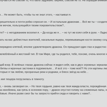
 получается не совсем то, что было задумано. Вернее, совсем не то. Не обращай внима
в… Не может быть, чтобы ты не знал этого, – настаивал я.
нерешительно и почти робко спросил он. – И остальным драконам… Всё же ты – создате
ым мечом, пользующийся твоим покровительством?..
е? – с негодованием возопил я. – Да когда же я… – но тут же взял себя в руки. – Ладно,
вать на вас доблестных воителей, нахальные ящеры, перемывающие кости своему соз
тверждено клятвой, вполне удовлетворило дракона. Он прищурил один глаз и радостно
влюблённый и жестокий тип. В том Мире, где ты родился, тебе, похоже, очень многое 
й взор. В зелёных глазах дракона сейчас я видел себя, как в двух огромных зеркалах
битвы и мрачные застенки в подземельях… И всё это – тоже моё?! Но эти картины лиш
торые я так люблю, прозрачные реки и родники, и блеск звёзд на небе…
а миг пещера погрузилась в темноту.
л, – вновь заговорил он. – Но твоя гордыня, равно как твоя жажда власти, порождённая
на неизбежна, как грязь в осеннюю пору, – дракон опустил голову на сложенные лапы, н
овью. Иначе разве смог бы ты запросто прийти сюда и говорить с нами?..