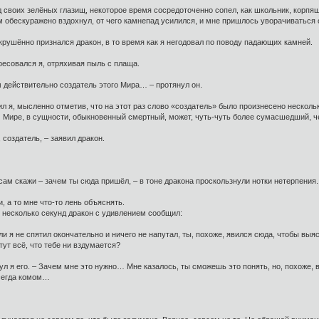
своих зелёных глазищ, некоторое время сосредоточенно сопел, как школьник, корпящи
м обескуражено вздохнул, от чего камнепад усилился, и мне пришлось уворачиваться
окрушённо признался дракон, в то время как я негодовал по поводу падающих камней.
ресовался я, отряхивая пыль с плаща.
 действительно создатель этого Мира… – протянул он.
ил я, мысленно отметив, что на этот раз слово «создатель» было произнесено нескольк
м Мире, в сущности, обыкновенный смертный, может, чуть-чуть более сумасшедший, 
 создатель, – заявил дракон.
сам скажи – зачем ты сюда пришёл, – в тоне дракона проскользнули нотки нетерпения.
, а то мне что-то лень объяснять.
 несколько секунд дракон с удивлением сообщил:
ли я не спятил окончательно и ничего не напутал, ты, похоже, явился сюда, чтобы выясн
тут всё, что тебе ни вздумается?
ул я его. – Зачем мне это нужно… Мне казалось, ты сможешь это понять, но, похоже
всегда комом…