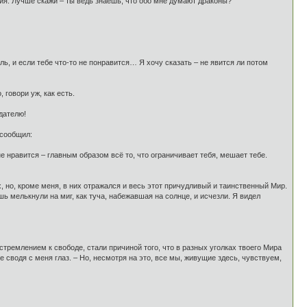
ния. Лучше скажи – ты ведь знаешь, что обо мне думают драконы?
ль, и если тебе что-то не понравится… Я хочу сказать – не явится ли потом
 говори уж, как есть.
дателю!
 сообщил:
не нравится – главным образом всё то, что ограничивает тебя, мешает тебе.
, но, кроме меня, в них отражался и весь этот причудливый и таинственный Мир.
ь мелькнули на миг, как туча, набежавшая на солнце, и исчезли. Я видел
 стремлением к свободе, стали причиной того, что в разных уголках твоего Мира
е сводя с меня глаз. – Но, несмотря на это, все мы, живущие здесь, чувствуем,