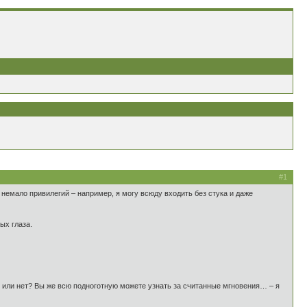
#1
емало привилегий – например, я могу всюду входить без стука и даже
ых глаза.
ты или нет? Вы же всю подноготную можете узнать за считанные мгновения… – я