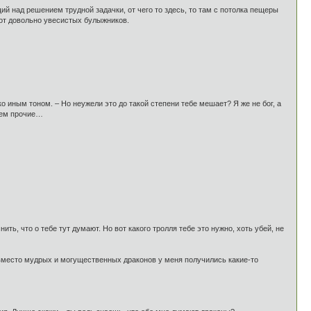
й над решением трудной задачки, от чего то здесь, то там с потолка пещеры
 от довольно увесистых булыжников.
о иным тоном. – Но неужели это до такой степени тебе мешает? Я же не бог, а
чем прочие…
ить, что о тебе тут думают. Но вот какого тролля тебе это нужно, хоть убей, не
, вместо мудрых и могущественных драконов у меня получились какие-то