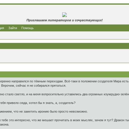
Приглашаем литераторов и сочувствующих!
ция
Зайти
Помощь
ренно направился по тёмным переходам. Всё-таки в положении создателя Мира есть н
 Впрочем, сейчас я не собирался прятаться.
запно стало светло, и на меня вопросительно уставились два огромных изумрудно-зелён
тебя привело сюда, хотел бы я знать, а, создатель?
ажением, что не заметить иронию было просто невозможно.
сли тебе это интересно, что же мешает прочитать в моих мыслях, зачем я тут? Дракон 
акона.