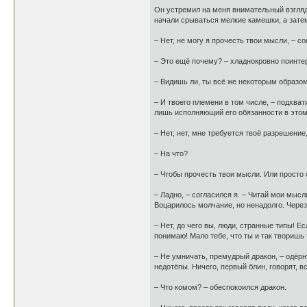
Он устремил на меня внимательный взгляд 
начали срываться мелкие камешки, а зате
– Нет, не могу я прочесть твои мысли, – с
– Это ещё почему? – хладнокровно поинте
– Видишь ли, ты всё же некоторым образом
– И твоего племени в том числе, – подхват
лишь исполняющий его обязанности в это
– Нет, нет, мне требуется твоё разрешение,
– На что?
– Чтобы прочесть твои мысли. Или просто 
– Ладно, – согласился я. – Читай мои мысли
Воцарилось молчание, но ненадолго. Через
– Нет, до чего вы, люди, странные типы! Ес
понимаю! Мало тебе, что ты и так творишь 
– Не умничать, премудрый дракон, – одёрн
недотёпы. Ничего, первый блин, говорят, 
– Что комом? – обеспокоился дракон.