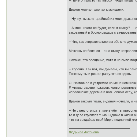
– Ничего, просто так говорят люди, когда
Дракон молчал, хлопая глазищами.
– Ну, ну, ты же старейший из моих драконо
– А мне ничего не будет, если я скажу? – 
закованный в броню рыцарь с зачарованн
– Что, так отвратительно вы обо мне думает
Можешь не бояться – я не стану натравли
Похоже, это обещание, хотя и не было под
– Хорошо. Так вот, мы думаем, что ты само
Поэтому ты и решил разгуляться здесь.
Он замолчал и устремил на меня немигающи
Я увидел зарево пожаров, кровопролитные 
исполинские деревья в волшебном лесу, ко
Дракон закрыл глаза, видения исчезли, и н
– Не стану отрицать, кое в чём ты преуспе
то и дело клубится тьма. Однако в жизни о
что ты создаёшь свой Мир с подлинной люб
Людмила Антонова