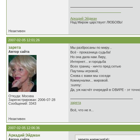
___________________________
Аркадий Эйдман
Над Миром царствует ЛЮБОВЬ!
Неактивен
2007-02-05 12:01:26
зарета
Мы разбросаны по миру...
Автор сайта
Всё - проказница судьба!
Но она дала нам Лиру,
Интернет... и городьба
Всех границ - ничто пред сетью
Паутины игровой,
Снова с вами мы соседи
Коммуналки... мировой.
:sunny:
Да, уж насчёт очередей в ОВИРЕ - эт точно
Откуда: Москва
Зарегистрирован: 2006-07-28
зарета
Сообщений: 3343
Всё, что не я...
Неактивен
2007-02-05 12:06:36
Аркадий Эйдман
Автор сайта
зарета написал(а):