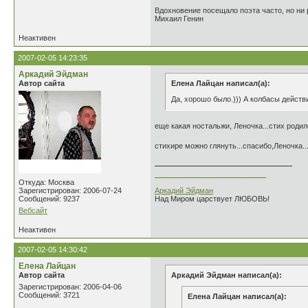
Вдохновение посещало поэта часто, но ни р
Михаил Генин
Неактивен
2007-02-05 14:23:35
Аркадий Эйдман
Автор сайта
Елена Лайцан написал(а):
Да, хорошо было.))) А колбасы действи
еще какая ностальжи, Леночка...стих родил
стихире можно глянуть...спасибо,Леночка..
___________________________
Откуда: Москва
Зарегистрирован: 2006-07-24
Аркадий Эйдман
Сообщений: 9237
Над Миром царствует ЛЮБОВЬ!
Вебсайт
Неактивен
2007-02-05 14:30:42
Елена Лайцан
Автор сайта
Аркадий Эйдман написал(а):
Зарегистрирован: 2006-04-06
Сообщений: 3721
Елена Лайцан написал(а):