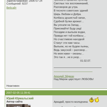
Зарегистрирован: 2006-07-24
Светлых тех воспоминаний,
Сообщений: 9237
Разговоров до утра.
Вебсайт
В тесноте советских зданий
Ширь Любови и Добра.
Колбасы душистый запах,
Сдобной булки аромат…
Вы уехали на Запад…
Приезжайте! Буду рад!
Посидим и выпьем водки,
Правда нет той колбасы…
Но счастливою находкой
Станут эти нам часы.
Выпьем, но не будем пьяны,
Ведь закуской – разговор…
Но меж нами – океаны…
Это так я…не в укор…
01.02.07.
___________________________
Аркадий Эйдман
Над Миром царствует ЛЮБОВЬ!
Неактивен
2007-02-05 11:39:41
Юрий Юрмальский
Автор сайта
Аркадий, просто молодчина