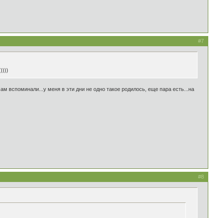
#7
))))
м вспоминали...у меня в эти дни не одно такое родилось, еще пара есть...на
#8