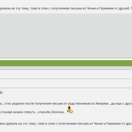
думала на эту тему, тоже в сязи с получением письма из Чехии и Германии от друзей. Т
):
а...стих родился после получения письма от родственников из Америки...да еще с дру
 стихире можно глянуть...спасибо,Леночка...
авно думала на эту тему, тоже в сязи с получением письма из Чехии и Германии от друз