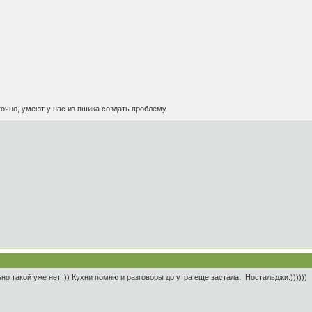
точно, умеют у нас из пшика создать проблему.
но такой уже нет. )) Кухни помню и разговоры до утра еще застала. Ностальджи.))))))