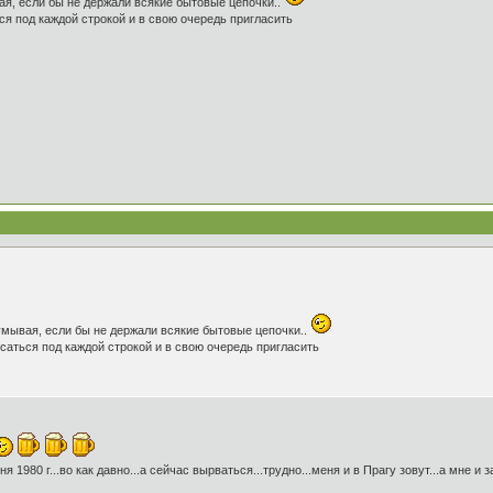
ая, если бы не держали всякие бытовые цепочки..
ся под каждой строкой и в свою очередь пригласить
думывая, если бы не держали всякие бытовые цепочки..
саться под каждой строкой и в свою очередь пригласить
ня 1980 г...во как давно...а сейчас вырваться...трудно...меня и в Прагу зовут...а мне