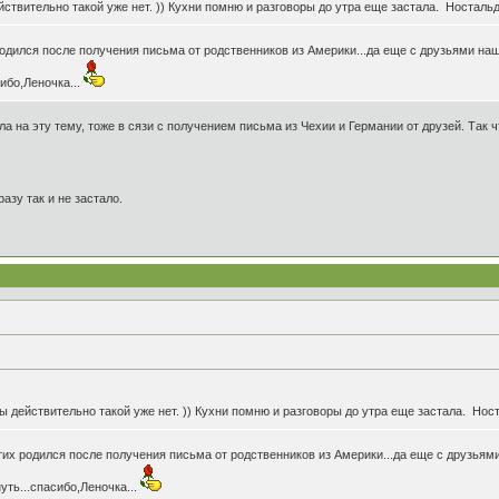
йствительно такой уже нет. )) Кухни помню и разговоры до утра еще застала. Ностальдж
родился после получения письма от родственников из Америки...да еще с друзьями наш
ибо,Леночка...
ла на эту тему, тоже в сязи с получением письма из Чехии и Германии от друзей. Так ч
азу так и не застало.
ы действительно такой уже нет. )) Кухни помню и разговоры до утра еще застала. Ност
стих родился после получения письма от родственников из Америки...да еще с друзьям
уть...спасибо,Леночка...