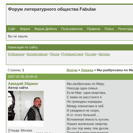
Форум литературного общества Fabulae
Сайт
Форум
Форум Дебюта
Пользователи
Правила
Поиск
Регистра
Вы не зашли.
Навигация по сайту
Избранное
--
Коллективное
--
Проза
--
Публицистика
--
Поэзия
--
Авторы
Страниц:
1
Форум
»
Лирика
» Мы разбросаны по М
2007-02-05 09:45:41
Аркадий Эйдман
Мы разбросаны по Миру,
Автор сайта
Некогда одна семья.
Если Мир- одна квартира,
С вами не расстался я.
Но громадны коридоры
Между комнатами в ней.
И увидимся не скоро,
И от этого больней…
Вспоминаю ёмкость кухонь
Наших маленьких квартир.
До сих пор живу тем духом.
Откуда: Москва
Тропкой в прошлое пунктир