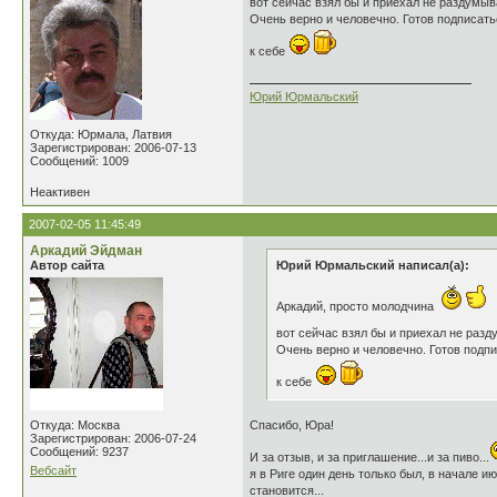
вот сейчас взял бы и приехал не раздумыв
Очень верно и человечно. Готов подписать
к себе
Юрий Юрмальский
Откуда: Юрмала, Латвия
Зарегистрирован: 2006-07-13
Сообщений: 1009
Неактивен
2007-02-05 11:45:49
Аркадий Эйдман
Автор сайта
Юрий Юрмальский написал(а):
Аркадий, просто молодчина
вот сейчас взял бы и приехал не раз
Очень верно и человечно. Готов подпи
к себе
Откуда: Москва
Спасибо, Юра!
Зарегистрирован: 2006-07-24
Сообщений: 9237
И за отзыв, и за приглашение...и за пиво...
Вебсайт
я в Риге один день только был, в начале ию
становится...