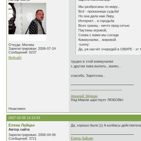
Мы разбросаны по миру...
Всё - проказница судьба!
Но она дала нам Лиру,
Интернет... и городьба
Всех границ - ничто пред сетью
Паутины игровой,
Снова с вами мы соседи
Коммуналки... мировой.
:sunny:
Откуда: Москва
Зарегистрирован: 2006-07-24
Да, уж насчёт очередей в ОВИРЕ - эт 
Сообщений: 9237
Вебсайт
трудно в этой коммуналке
с другом пива выпить...жалко...
спасибо, Зареточка...
___________________________
Аркадий Эйдман
Над Миром царствует ЛЮБОВЬ!
Неактивен
2007-02-05 14:14:33
Елена Лайцан
Да, хорошо было.))) А колбасы действитель
Автор сайта
Зарегистрирован: 2006-04-06
Елена Лайцан
Сообщений: 3721