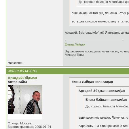
Да, хорошо было.))) А колбасы де
еще какая ностальжи, Леночка...стих 
есть...на стихире можно глянуть...спас
Аркадий, Вам спасибо.))))) Я недавно дума
Елена Лайцан
Вдохновение посещало поэта часто, но ни р
Михаил Генин
Неактивен
2007-02-05 14:33:39
Аркадий Эйдман
Автор сайта
Елена Лайцан написал(а):
Аркадий Эйдман написал(а):
Елена Лайцан написал(а):
Да, хорошо было.))) А колбас
еще какая ностальжи, Леночка...
Откуда: Москва
пара есть...на стихире можно глян
Зарегистрирован: 2006-07-24