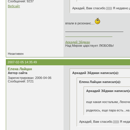
Сообщений: 9237
Вебсайт
Аркадий, Вам спасибо.))))) Я недавно 
впали в резонанс....
___________________________
Аркадий Эйдман
Над Миром царствует ЛЮБОВЬ!
Неактивен
2007-02-05 14:35:49
Елена Лайцан
Автор сайта
Аркадий Эйдман написал(а):
Зарегистрирован: 2006-04-06
Сообщений: 3721
Елена Лайцан написал(а):
Аркадий Эйдман написал(а
еще какая ностальжи, Леночк
родилось, еще пара есть...на
Аркадий, Вам спасибо.))))) Я нед