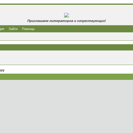
Приглашаем литераторов и сочувствующих!
ция
Зайти
Помощь
иру