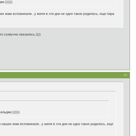
и.))))))
их мам вспоминали...у меня в эти дни не одно такое родилось, еще пара
то созвучно оказалось.))))
#9
альджи.))))))
и наших мам вспоминали...у меня в эти дни не одно такое родилось, еще